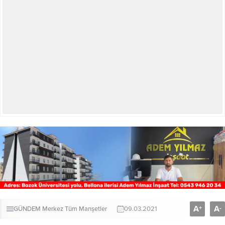
A
A
+
-
GÜNDEM
Merkez
Tüm Manşetler
09.03.2021