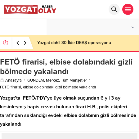
°C
YOZGAT
PARÇALI BULUTLU
Yozgat dahil 30 İlde DEAŞ operasyonu
FETÖ firarisi, elbise dolabındaki gizli
bölmede yakalandı
Anasayfa
GÜNDEM
,
Merkez
,
Tüm Manşetler
FETÖ firarisi, elbise dolabındaki gizli bölmede yakalandı
Yozgat’ta FETÖ/PDY’ye üye olmak suçundan 6 yıl 3 ay
kesinleşmiş hapis cezası bulunan firari H.B., polis ekipleri
tarafından saklandığı evdeki elbise dolabının gizli bölmesinde
yakalandı.