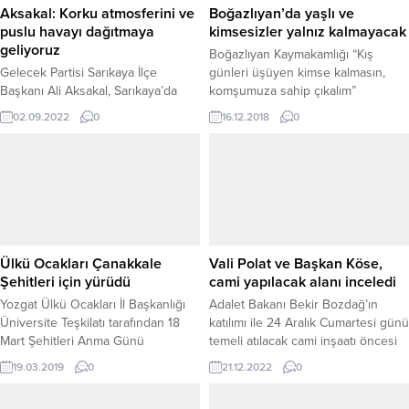
Aksakal: Korku atmosferini ve
Boğazlıyan’da yaşlı ve
puslu havayı dağıtmaya
kimsesizler yalnız kalmayacak
geliyoruz
Boğazlıyan Kaymakamlığı “Kış
Gelecek Partisi Sarıkaya İlçe
günleri üşüyen kimse kalmasın,
Başkanı Ali Aksakal, Sarıkaya’da
komşumuza sahip çıkalım”
partilerinin politikalarını anlatmanın
kampanyası başlattı.
02.09.2022
0
16.12.2018
0
çabası içerisinde olacaklarını
belirterek, “Korku atmosferini ve
puslu havayı dağıtmaya
geliyoruz.”dedi.
Ülkü Ocakları Çanakkale
Vali Polat ve Başkan Köse,
Şehitleri için yürüdü
cami yapılacak alanı inceledi
Yozgat Ülkü Ocakları İl Başkanlığı
Adalet Bakanı Bekir Bozdağ’ın
Üniversite Teşkilatı tarafından 18
katılımı ile 24 Aralık Cumartesi günü
Mart Şehitleri Anma Günü
temeli atılacak cami inşaatı öncesi
ve Çanakkale Deniz Zaferi'nin 104.
Yozgat Valisi Ziya Polat, Belediye
19.03.2019
0
21.12.2022
0
yıl dönümü dolayısıyla Türk
Başkanı Celal Köse ve İl Müftüsü Ali
bayraklarıyla yürüyüş düzenledi.
Gülden, temekli atılacak cami inşaat