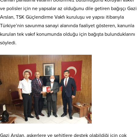
Canları pahasına vatanın bölünmez bütünlüğünü koruyan asker
ve polisler için ne yapsalar az olduğunu dile getiren bağışçı Gazi
Arslan, TSK Güçlendirme Vakfı kuruluşu ve yapısı itibarıyla
Türkiye’nin savunma sanayi alanında faaliyet gösteren, kanunla
kurulan tek vakıf konumunda olduğu için bağışta bulunduklarını
söyledi.
Gazi Arslan, askerlere ve şehitlere destek olabildiği için çok