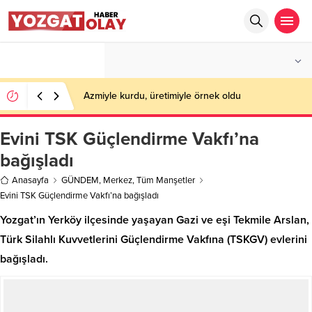
°C
YOZGAT
PARÇALI BULUTLU
Azmiyle kurdu, üretimiyle örnek oldu
Evini TSK Güçlendirme Vakfı’na
bağışladı
Anasayfa
GÜNDEM
,
Merkez
,
Tüm Manşetler
Evini TSK Güçlendirme Vakfı’na bağışladı
Yozgat’ın Yerköy ilçesinde yaşayan Gazi ve eşi Tekmile Arslan,
Türk Silahlı Kuvvetlerini Güçlendirme Vakfına (TSKGV) evlerini
bağışladı.