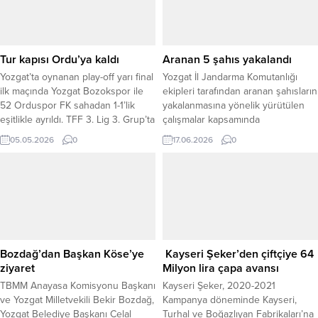
sistemi oluşturulması hedefleniyor.
Emekli nüfusun her geçen yıl arttığı
Türkiye’de, mevcut maaşların
yükselen hayat pahalılığı
Tur kapısı Ordu’ya kaldı
Aranan 5 şahıs yakalandı
karşısında...
Yozgat’ta oynanan play-off yarı final
Yozgat İl Jandarma Komutanlığı
ilk maçında Yozgat Bozokspor ile
ekipleri tarafından aranan şahısların
52 Orduspor FK sahadan 1-1’lik
yakalanmasına yönelik yürütülen
eşitlikle ayrıldı. TFF 3. Lig 3. Grup’ta
çalışmalar kapsamında
sezonu üst sıralarda tamamlayan
gerçekleştirilen operasyonlarda
05.05.2026
0
17.06.2026
0
Bozokspor, daha önce ilk turu
toplam 5 kişi yakalanarak adli
geçerek yarı finale yükselmişti.
makamlara teslim edildi. Edinilen
Kritik mücadelede ev sahibi ekip
bilgilere göre, il genelinde
erken golle öne geçse de konuk
sürdürülen denetim ve takip
ekip kısa sürede yanıt...
faaliyetleri neticesinde çeşitli
suçlardan haklarında arama kararı
bulunan şahısların izine ulaşıldı.
Jandarma ekiplerinin titiz
Bozdağ’dan Başkan Köse’ye
Kayseri Şeker’den çiftçiye 64
çalışmaları sonucu yakalanan
ziyaret
Milyon lira çapa avansı
şahısların;...
TBMM Anayasa Komisyonu Başkanı
Kayseri Şeker, 2020-2021
ve Yozgat Milletvekili Bekir Bozdağ,
Kampanya döneminde Kayseri,
Yozgat Belediye Başkanı Celal
Turhal ve Boğazlıyan Fabrikaları’na