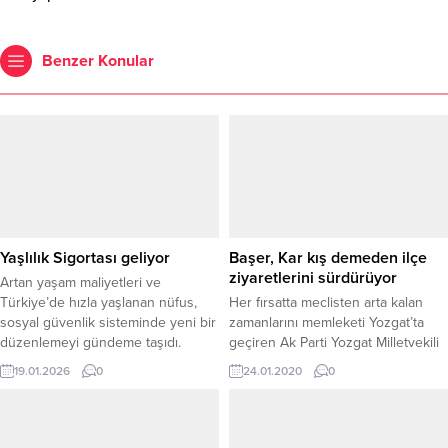
Benzer Konular
Yaşlılık Sigortası geliyor
Başer, Kar kış demeden ilçe
ziyaretlerini sürdürüyor
Artan yaşam maliyetleri ve
Türkiye’de hızla yaşlanan nüfus,
Her fırsatta meclisten arta kalan
sosyal güvenlik sisteminde yeni bir
zamanlarını memleketi Yozgat’ta
düzenlemeyi gündeme taşıdı.
geçiren Ak Parti Yozgat Milletvekili
Hükümetin, Genel Sağlık
ve Seçim İşleri Başkan Yardımcısı
19.01.2026
0
24.01.2020
0
Sigortası’na benzer şekilde
Yusuf Başer, Kış şartlarının kendini
planladığı “Yaşlılık Sigortası”
yoğun şekilde hissettirdiği şu
modeliyle, bakıma ihtiyaç duyan
günlerde Yozgat ve ilçelerde
yaşlılar için kapsamlı bir güvence
ziyaretlerini sürdürüyor.