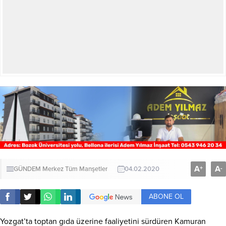
A
A
+
-
GÜNDEM
Merkez
Tüm Manşetler
04.02.2020
ABONE OL
Yozgat’ta toptan gıda üzerine faaliyetini sürdüren Kamuran