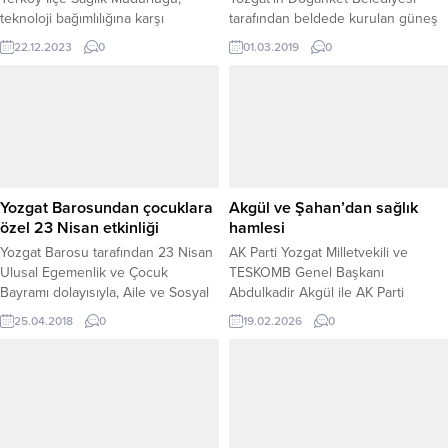
teknoloji bağımlılığına karşı
tarafından beldede kurulan güneş
bilinçlendirme amacıyla İbn-i Sina
enerjisi santrali ile belediyenin
22.12.2023
0
01.03.2019
0
Mesleki ve Teknik Anadolu Lisesi
bütün masrafları buradan sağlanan
konferans salonunda öğrencilere
gelirle karşılanıyor.
yönelik bir eğitim düzenledi.
Yozgat Barosundan çocuklara
Akgül ve Şahan’dan sağlık
özel 23 Nisan etkinliği
hamlesi
Yozgat Barosu tarafından 23 Nisan
AK Parti Yozgat Milletvekili ve
Ulusal Egemenlik ve Çocuk
TESKOMB Genel Başkanı
Bayramı dolayısıyla, Aile ve Sosyal
Abdulkadir Akgül ile AK Parti
Politikalar İl Müdürlüğü bünyesinde
Yozgat Milletvekili Süleyman Şahan,
25.04.2018
0
19.02.2026
0
bulunan çocuklara yönelik etkinlik
beraberindeki sağlık yöneticileri ve
düzenlendi. Etkinlikte, çocuklar,
yerel idarecilerle birlikte Sağlık
sinema ve waffle etkinliği ile
Bakanlığı görevine yeni başlayan
gönüllerince eğlendi.
Sağlık Bakanı Kemal Memişoğlu’nu
ziyaret etti. Gerçekleştirilen
görüşmede, Yozgat ve ilçelerinin