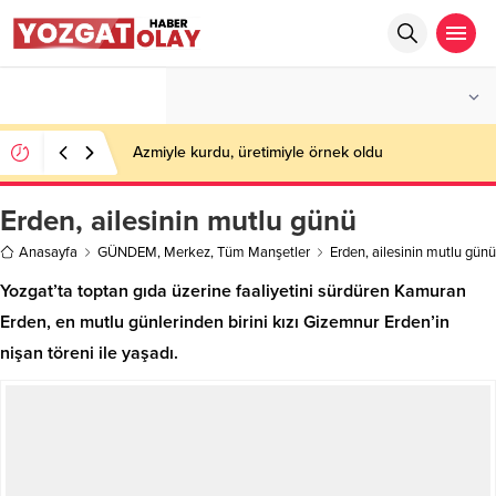
°C
YOZGAT
PARÇALI BULUTLU
Azmiyle kurdu, üretimiyle örnek oldu
Erden, ailesinin mutlu günü
Anasayfa
GÜNDEM
,
Merkez
,
Tüm Manşetler
Erden, ailesinin mutlu günü
Yozgat’ta toptan gıda üzerine faaliyetini sürdüren Kamuran
Erden, en mutlu günlerinden birini kızı Gizemnur Erden’in
nişan töreni ile yaşadı.