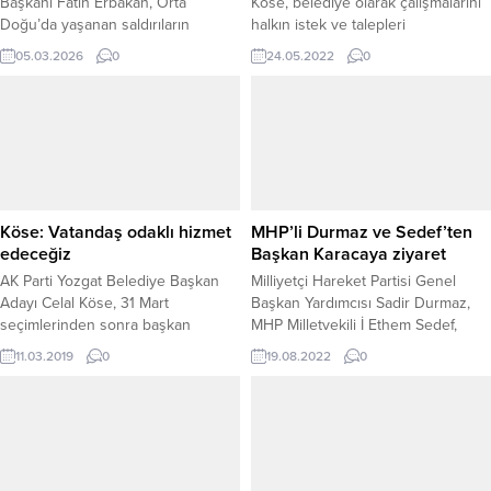
Başkanı Fatih Erbakan, Orta
Köse, belediye olarak çalışmalarını
Doğu’da yaşanan saldırıların
halkın istek ve talepleri
uluslararası hukuk açısından ciddi
doğrultusunda sürdürdüklerini
05.03.2026
0
24.05.2022
0
sorunlar barındırdığını belirterek,
belirterek, “Vatandaşımız başımızın
bu gelişmeler karşısında
tacıdır.”dedi.
Türkiye’nin daha net bir tavır ortaya
koyması gerektiğini ifade etti.
Yeniden Refah Partisi Genel
Başkanı Fatih Erbakan, Yozgat
Belediyesi tarafından düzenlene
iftar programına katılmak üzere
Köse: Vatandaş odaklı hizmet
MHP’li Durmaz ve Sedef’ten
geldiği Yozgat’ta önce Belediye...
edeceğiz
Başkan Karacaya ziyaret
AK Parti Yozgat Belediye Başkan
Milliyetçi Hareket Partisi Genel
Adayı Celal Köse, 31 Mart
Başkan Yardımcısı Sadir Durmaz,
seçimlerinden sonra başkan
MHP Milletvekili İ Ethem Sedef,
seçilmesi halinde vatandaş odaklı
Şefaatli Belediye Başkanı Müjdat
11.03.2019
0
19.08.2022
0
hizmetleri ve projeleri hayata
Karaca’yı makamında ziyaret
geçireceklerini söyledi.
ederek, belediyenin çalışmaları
hakkında bilgi aldı.