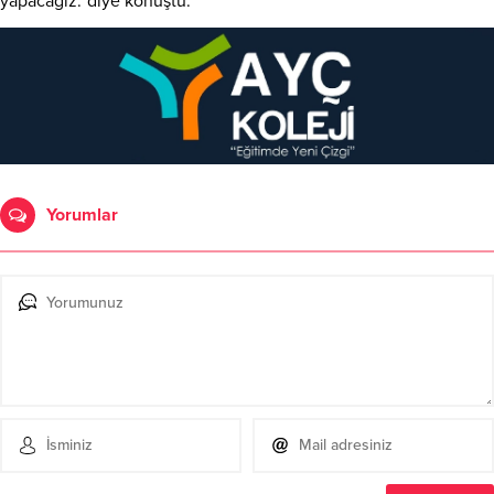
yapacağız.”diye konuştu.
Yorumlar