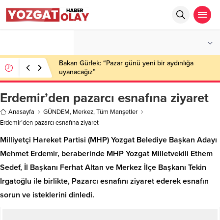
°C
YOZGAT
PARÇALI BULUTLU
Bakan Gürlek: “Pazar günü yeni bir aydınlığa
uyanacağız”
Erdemir’den pazarcı esnafına ziyaret
Anasayfa
GÜNDEM
,
Merkez
,
Tüm Manşetler
Erdemir’den pazarcı esnafına ziyaret
Milliyetçi Hareket Partisi (MHP) Yozgat Belediye Başkan Adayı
Mehmet Erdemir, beraberinde MHP Yozgat Milletvekili Ethem
Sedef, İl Başkanı Ferhat Altan ve Merkez İlçe Başkanı Tekin
Irgatoğlu ile birlikte, Pazarcı esnafını ziyaret ederek esnafın
sorun ve isteklerini dinledi.