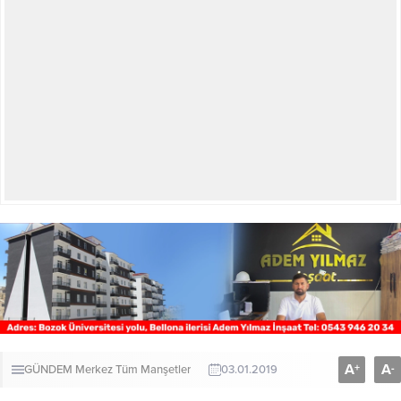
A
A
+
-
GÜNDEM
Merkez
Tüm Manşetler
03.01.2019