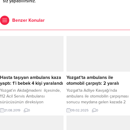
siz yapabilirsiniz.
Benzer Konular
Hasta taşıyan ambulans kaza
Yozgat’ta ambulans ile
yaptı: 1’i bebek 4 kişi yaralandı
otomobil çarpıştı: 2 yaralı
Yozgat’ın Akdağmadeni ilçesinde,
Yozgat’ta Adliye Kavşağı’nda
112 Acil Servis Ambulansı
ambulans ile otomobilin çarpışması
sürücüsünün direksiyon
sonucu meydana gelen kazada 2
hakimiyetini kaybetmesi sonucu
kişi yaralandı. Edinilen bilgilere
21.08.2019
0
09.02.2025
0
kontrolünden çıkarak kaza yaptı.
göre, B.G. yönetimindeki
Kazada ambulansta bulunan 1'i
Yerköy’den Yozgat’a hasta sevki
bebek 4 kişi yaralandı.
yapan 66 DK 790 plakalı ambulans,