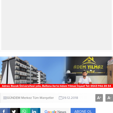
A
A
+
-
GÜNDEM
Merkez
Tüm Manşetler
29.12.2018
ABONE OL