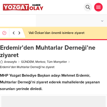
°C
YOZGAT
AZ BULUTLU
Vali Özkan’dan önemli isimlere ziyaret
Erdemir’den Muhtarlar Derneği’ne
ziyaret
Anasayfa
GÜNDEM
,
Merkez
,
Tüm Manşetler
Erdemir’den Muhtarlar Derneği’ne ziyaret
MHP Yozgat Belediye Başkan adayı Mehmet Erdemir,
Muhtarlar Derneği’ni ziyaret ederek mahallelerde yaşanan
sorunları yerinde dinledi.