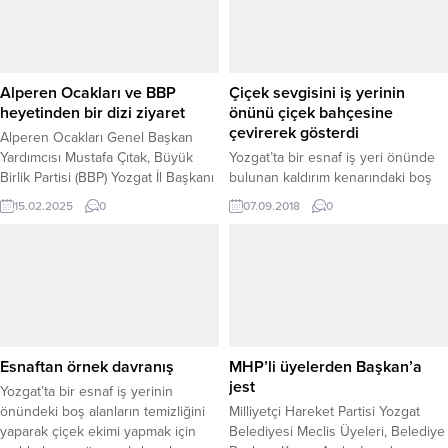
Adliye Kavşağı’nda K.Ş.
idaresindeki 66 AD 404 plakalı
otomobille çarpıştı. Çarpışmanın
etkisiyle her iki araçta da maddi
hasar oluştu.Kazanın ardından
Alperen Ocakları ve BBP
Çiçek sevgisini iş yerinin
olay...
heyetinden bir dizi ziyaret
önünü çiçek bahçesine
çevirerek gösterdi
Alperen Ocakları Genel Başkan
Yardımcısı Mustafa Çıtak, Büyük
Yozgat’ta bir esnaf iş yeri önünde
Birlik Partisi (BBP) Yozgat İl Başkanı
bulunan kaldırım kenarındaki boş
Osman Çiftçi, Merkez İlçe Başkanı
alanları değerlendirerek, caddeyi
15.02.2025
0
07.09.2018
0
Gazi Kızıl, Alperen Ocakları İl
adeta çiçek bahçesine çevirdi.
Başkanı Musa Seyda Şahin ve
beraberindeki heyet, Yozgat’ta bir
dizi ziyaret gerçekleştirdi. Heyet,
AK Parti Yozgat İl Başkanı Av.
Hasan Kandemir, Yozgat Belediye
Başkanı Kazım Arslan,...
Esnaftan örnek davranış
MHP’li üyelerden Başkan’a
jest
Yozgat’ta bir esnaf iş yerinin
önündeki boş alanların temizliğini
Milliyetçi Hareket Partisi Yozgat
yaparak çiçek ekimi yapmak için
Belediyesi Meclis Üyeleri, Belediye