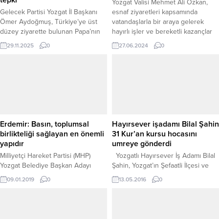
Yozgat Valisi Mehmet Ali Özkan,
Gelecek Partisi Yozgat İl Başkanı
esnaf ziyaretleri kapsamında
Ömer Aydoğmuş, Türkiye’ye üst
vatandaşlarla bir araya gelerek
düzey ziyarette bulunan Papa’nın
hayırlı işler ve bereketli kazançlar
İznik Gölü kıyısındaki su altı
diledi.
29.11.2025
0
27.06.2024
0
bazilikasında gerçekleştirdiği ayine
ilişkin yazılı bir açıklama yaparak
sert sözlerle tepki gösterdi. Tarihî
kalıntılar üzerinde 1700 yıl sonra ilk
kez düzenlenen ayinin ülke
gündeminde tartışmalara yol
açtığını belirten Aydoğmuş,
konunun sadece dini...
Erdemir: Basın, toplumsal
Hayırsever işadamı Bilal Şahin
birlikteliği sağlayan en önemli
31 Kur’an kursu hocasını
yapıdır
umreye gönderdi
Milliyetçi Hareket Partisi (MHP)
Yozgatlı Hayırsever İş Adamı Bilal
Yozgat Belediye Başkan Adayı
Şahin, Yozgat’ın Şefaatli İlçesi ve
Mehmet Erdemir, gelişen
merkez Kur’an kursu hocalarından
09.01.2019
0
13.05.2016
0
teknolojiye rağmen iletişim
oluşan 31 kişilik kafileyi umreye
dünyasının en güçlü organları
gönderdi. Daha öncede Yozgat ve
arasında basının yer aldığını
İstanbul’daki fabrikalarında çalışan
belirterek, basının halkın haber
işçi ve eşlerini, , ilahiyat fakültesi