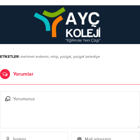
ETİKETLER:
mehmet erdemir
,
mhp
,
yozgat
,
yozgat belediye
Yorumlar