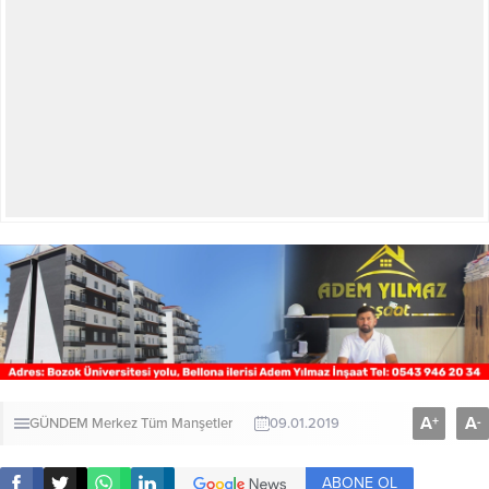
A
A
+
-
GÜNDEM
Merkez
Tüm Manşetler
09.01.2019
ABONE OL