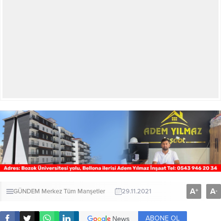
A
A
+
-
GÜNDEM
Merkez
Tüm Manşetler
29.11.2021
ABONE OL