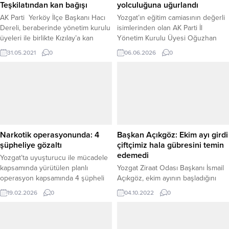
Teşkilatından kan bağışı
yolculuğuna uğurlandı
AK Parti Yerköy İlçe Başkanı Hacı
Yozgat’ın eğitim camiasının değerli
Dereli, beraberinde yönetim kurulu
isimlerinden olan AK Parti İl
üyeleri ile birlikte Kızılay’a kan
Yönetim Kurulu Üyesi Oğuzhan
bağışında bulundu.
Okur, önceki dönem İl Yönetim
31.05.2021
0
06.06.2026
0
Kurulu Üyesi Arif Okur, önceki
dönem Merkez İlçe Yönetim Kurulu
Üyesi Tuğba Okur ve Aybüke
Okur’un babaları emekli öğretmen
Mehmet Okur, dualarla son
yolculuğuna uğurlandı. Evinde
rahatsızlanarak hayata veda eden
Mehmet Okur’un...
Narkotik operasyonunda: 4
Başkan Açıkgöz: Ekim ayı girdi
şüpheliye gözaltı
çiftçimiz hala gübresini temin
edemedi
Yozgat’ta uyuşturucu ile mücadele
kapsamında yürütülen planlı
Yozgat Ziraat Odası Başkanı İsmail
operasyon kapsamında 4 şüpheli
Açıkgöz, ekim ayının başladığını
gözaltına alındı. Yaklaşık üç ay
belirterek, bölge çiftçisinin hala
19.02.2026
0
04.10.2022
0
süren teknik ve fiziki takibin
gübresini temin edemediğini
ardından gerçekleştirilen
söyledi.
operasyonun, sokak satıcılarına