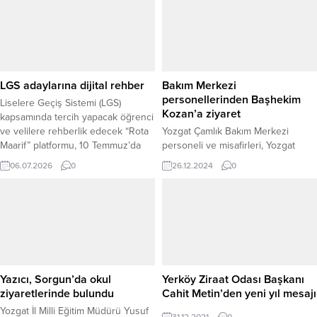
LGS adaylarına dijital rehber
Bakım Merkezi
personellerinden Başhekim
Liselere Geçiş Sistemi (LGS)
Kozan’a ziyaret
kapsamında tercih yapacak öğrenci
ve velilere rehberlik edecek “Rota
Yozgat Çamlık Bakım Merkezi
Maarif” platformu, 10 Temmuz’da
personeli ve misafirleri, Yozgat
kullanıma açılıyor. Milli Eğitim
Şehir Hastanesi Başhekimi Uz. Dr.
06.07.2026
0
26.12.2024
0
Bakanlığı tarafından hayata
Mustafa Kozan’ı makamında ziyaret
geçirilen dijital platform sayesinde
etti. Gerçekleşen görüşmede,
öğrenciler, tercih edecekleri
karşılıklı bilgi alışverişi yapılarak,
okullarla ilgili kapsamlı bilgilere tek
sağlık hizmetleri hakkında fikir
noktadan kolayca ulaşabilecek. LGS
alışverişinde bulunuldu. Ziyaretin
tercih sürecini daha bilinçli ve
ardından Başhekim Uz. Dr. Kozan,
sağlıklı yürütmek amacıyla
nazik ziyaretlerinden dolayı Yozgat
hazırlanan platform,...
Çamlık Bakım Merkezi personeline
Yazıcı, Sorgun’da okul
Yerköy Ziraat Odası Başkanı
ve misafirlerine teşekkür etti.
ziyaretlerinde bulundu
Cahit Metin’den yeni yıl mesajı
Görüşme, kurumlar...
Yozgat İl Milli Eğitim Müdürü Yusuf