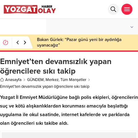
°C
YOZGAT
PARÇALI BULUTLU
Bakan Gürlek: “Pazar günü yeni bir aydınlığa
uyanacağız”
Emniyet’ten devamsızlık yapan
öğrencilere sıkı takip
Anasayfa
GÜNDEM
,
Merkez
,
Tüm Manşetler
Emniyet’ten devamsızlık yapan öğrencilere sıkı takip
Yozgat İl Emniyet Müdürlüğüne bağlı polis ekipleri, öğrencilerin
suç ve kötü alışkanlıklardan korunması amacıyla başlattığı
uygulama ile okul saatinde, internet kafelerde ve parklarda
olan öğrencileri sıkı takibe aldı.