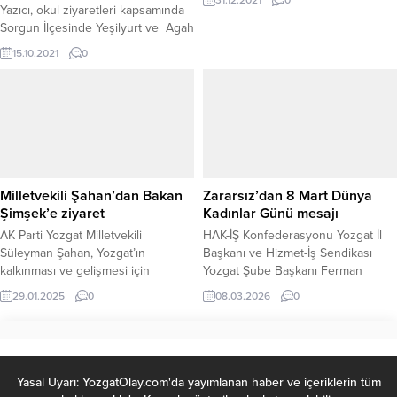
31.12.2021
0
Yazıcı, okul ziyaretleri kapsamında
Sorgun İlçesinde Yeşilyurt ve Agah
Efendi İlkokullarını ziyaret etti.
15.10.2021
0
Milletvekili Şahan’dan Bakan
Zararsız’dan 8 Mart Dünya
Şimşek’e ziyaret
Kadınlar Günü mesajı
AK Parti Yozgat Milletvekili
HAK-İŞ Konfederasyonu Yozgat İl
Süleyman Şahan, Yozgat’ın
Başkanı ve Hizmet-İş Sendikası
kalkınması ve gelişmesi için
Yozgat Şube Başkanı Ferman
yürüttüğü yoğun çalışmalar
Zararsız, 8 Mart Dünya Kadınlar
29.01.2025
0
08.03.2026
0
kapsamında bir ziyaret daha
Günü dolayısıyla yayımladığı
gerçekleştirdi. Şahan, Hazine ve
mesajda kadın emeğinin toplumsal
Maliye Bakanı Mehmet Şimşek’i
kalkınmadaki rolüne dikkat
makamında ziyaret ederek,
çekti.HAK-İŞ Konfederasyonu
Yozgat’la ilgili proje, yatırım ve
Yozgat İl Başkanı ve Hizmet-İş
Yasal Uyarı: YozgatOlay.com'da yayımlanan haber ve içeriklerin tüm
taleplerin hayata geçirilmesi
Sendikası Yozgat Şube Başkanı