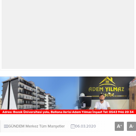
A
A
+
-
GÜNDEM
Merkez
Tüm Manşetler
06.03.2020