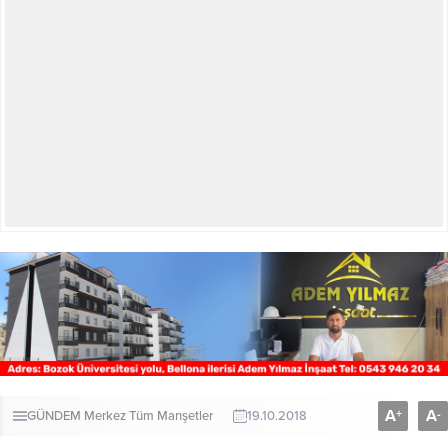
A
A
+
-
GÜNDEM
Merkez
Tüm Manşetler
19.10.2018