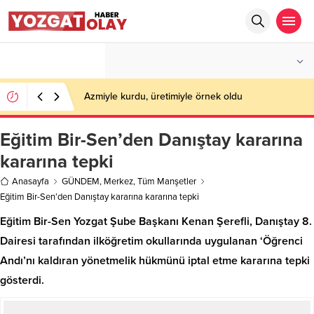
°C
YOZGAT
PARÇALI BULUTLU
Azmiyle kurdu, üretimiyle örnek oldu
Eğitim Bir-Sen’den Danıştay kararına
kararına tepki
Anasayfa
GÜNDEM
,
Merkez
,
Tüm Manşetler
Eğitim Bir-Sen’den Danıştay kararına kararına tepki
Eğitim Bir-Sen Yozgat Şube Başkanı Kenan Şerefli, Danıştay 8.
Dairesi tarafından ilköğretim okullarında uygulanan ‘Öğrenci
Andı’nı kaldıran yönetmelik hükmünü iptal etme kararına tepki
gösterdi.