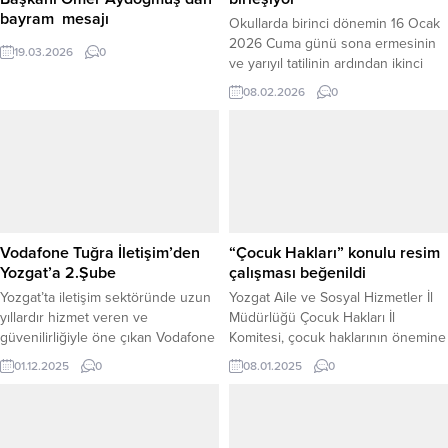
bayram mesajı
Okullarda birinci dönemin 16 Ocak
2026 Cuma günü sona ermesinin
19.03.2026
0
ve yarıyıl tatilinin ardından ikinci
dönemin başlamasıyla birlikte
08.02.2026
0
gözler bahar dönemi takvimine
çevrildi. Milli Eğitim Bakanlığı’nın
(MEB) yayımladığı çalışma takvimine
göre, bu yıl ikinci dönem ara tatili
ile Ramazan Bayramı tarihleri
çakışıyor. 2026 yılı Ramazan
Bayramı takvimine göre bayramın
birinci...
Vodafone Tuğra İletişim’den
“Çocuk Hakları” konulu resim
Yozgat’a 2.Şube
çalışması beğenildi
Yozgat’ta iletişim sektöründe uzun
Yozgat Aile ve Sosyal Hizmetler İl
yıllardır hizmet veren ve
Müdürlüğü Çocuk Hakları İl
güvenilirliğiyle öne çıkan Vodafone
Komitesi, çocuk haklarının önemine
Tuğra İletişim, büyüme yolculuğuna
dikkat çekmek ve toplumsal
01.12.2025
0
08.01.2025
0
yeni bir adım daha ekliyor. Firma,
farkındalık oluşturmak amacıyla
ikinci şubesinin açılışını 2 Aralık
anlamlı bir etkinliğe imza attı.
2025 Salı günü saat 14.00’te,
Agahefendi Okulu’nun duvarına,
Adnan Menderes Bulvarı’nda,
“Çocuk Hakları” temalı bir resim