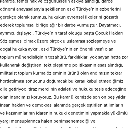
kararda, temel hak ve özgürlüklerin askıya alındığı, darbe
dönemi anayasalarıyla şekillenen eski Türkiye’nin ezberlerini
gerekçe olarak sunmuş, hukukun evrensel ilkelerini gözardı
ederek toplumsal birliğe ağır bir darbe vurmuştur. Dayatmacı,
ayrımcı, dışlayıcı, Türkiye’nin taraf olduğu başta Çocuk Hakları
Sözleşmesi olmak üzere birçok uluslararası sözleşmeye ve
doğal hukuka aykırı, eski Türkiye’nin en önemli vasfı olan
toplum mühendisliğinin tezahürü, farklılıkları yok sayan hatta zor
kullanarak değiştiren, tektipleştirme politikasının esas alındığı,
militarist toplum kurma özleminin ürünü olan andımızın tekrar
hortlatılması sonucunu doğuracak bu kararı kabul etmediğimizi
dile getiriyor; itiraz merciinin adaleti ve hukuku tesis edeceğine
olan inancımızı koruyoruz. Bu karar ülkemizde son on beş yıldır
insan hakları ve demokrasi alanında gerçekleştirilen atılımların
ve kazanımlarının idarenin hukuki denetimini yapmakla yükümlü
yargı mensuplarınca halen benimsenemediği ve