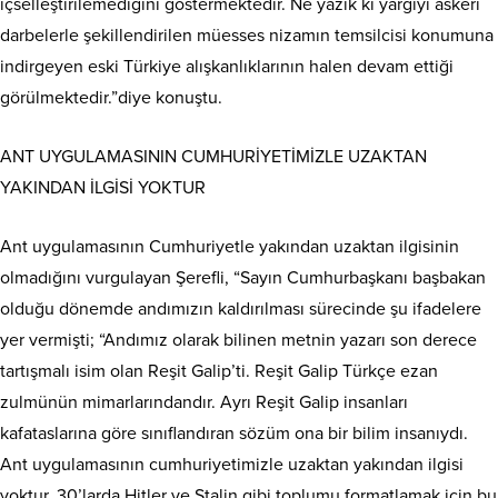
içselleştirilemediğini göstermektedir. Ne yazık ki yargıyı askeri
darbelerle şekillendirilen müesses nizamın temsilcisi konumuna
indirgeyen eski Türkiye alışkanlıklarının halen devam ettiği
görülmektedir.”diye konuştu.
ANT UYGULAMASININ CUMHURİYETİMİZLE UZAKTAN
YAKINDAN İLGİSİ YOKTUR
Ant uygulamasının Cumhuriyetle yakından uzaktan ilgisinin
olmadığını vurgulayan Şerefli, “Sayın Cumhurbaşkanı başbakan
olduğu dönemde andımızın kaldırılması sürecinde şu ifadelere
yer vermişti; “Andımız olarak bilinen metnin yazarı son derece
tartışmalı isim olan Reşit Galip’ti. Reşit Galip Türkçe ezan
zulmünün mimarlarındandır. Ayrı Reşit Galip insanları
kafataslarına göre sınıflandıran sözüm ona bir bilim insanıydı.
Ant uygulamasının cumhuriyetimizle uzaktan yakından ilgisi
yoktur. 30’larda Hitler ve Stalin gibi toplumu formatlamak için bu