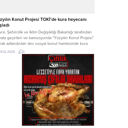
zyılın Konut Projesi TOKİ’de kura heyecanı
şladı
re, Şehircilik ve İklim Değişikliği Bakanlığı tarafından
ata geçirilen ve kamuoyunda “Yüzyılın Konut Projesi”
rak adlandırılan dev sosyal konut hamlesinde kura
imleri başladı. 81 ilde inşa edilecek 500 bin konut için
29.12.2025
0
 sahiplerini belirleyecek kura çekimleri noter
urunda gerçekleştiriliyor. Bakanlıktan yapılan
klamaya göre, dar gelirli vatandaşların uygun şartlarla
sahibi...