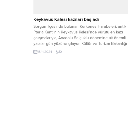
Keykavus Kalesi kazıları başladı
Sorgun ilçesinde bulunan Kerkenes Harabeleri, antik
Pteria Kenti’nin Keykavus Kalesi’nde yürütülen kazı
çalışmalarıyla, Anadolu Selçuklu dönemine ait önemli
yapılar gün yüzüne çıkıyor. Kültür ve Turizm Bakanlığı
tarafından desteklenen “Geleceğe Miras” projesi
15.11.2024
0
kapsamında, Yozgat Valiliği öncülüğünde başlatılan ka
çalışmalarının, İstanbul Üniversitesi’nden Prof. Dr. Şev
Dönmez başkanlığında 15 gün önce başladığı belirtildi..