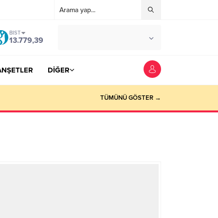
BIST
°C
YOZGAT
13.779,39
AZ BULUTLU
ANŞETLER
DİĞER
TÜMÜNÜ GÖSTER →