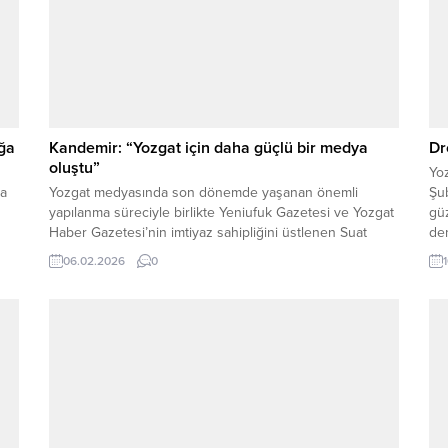
ğa
Kandemir: “Yozgat için daha güçlü bir medya
Dr
oluştu”
Yoz
la
Yozgat medyasında son dönemde yaşanan önemli
Şub
yapılanma süreciyle birlikte Yeniufuk Gazetesi ve Yozgat
gü
Haber Gazetesi’nin imtiyaz sahipliğini üstlenen Suat
de
Tinel, Yozgat Olay Haber İnternet Gazetesi ile birlikte üç
06.02.2026
0
medya kuruluşunu tek çatı altında toplayarak Yozgat
adına önemli bir güç birliğine imza attı. Bu önemli
n
gelişmenin ardından gazetemize yönelik tebrik
ziyaretleri...