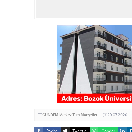
GÜNDEM
Merkez
Tüm Manşetler
29.07.2020
Paylaş
Tweetle
Gönder
P