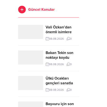
Güncel Konular
Vali Özkan’dan
önemli isimlere
ziyaret
08.08.2026
0
Bakan Tekin son
noktayı koydu
08.08.2026
0
Ülkü Ocakları
gençleri sanatla
buluşturuyor
08.08.2026
0
Başvuru için son