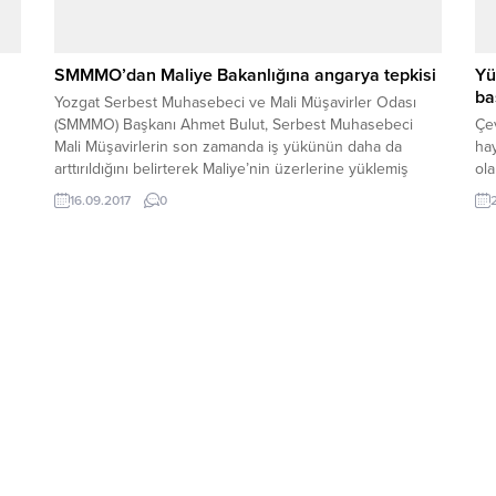
SMMMO’dan Maliye Bakanlığına angarya tepkisi
Yü
ba
Yozgat Serbest Muhasebeci ve Mali Müşavirler Odası
(SMMMO) Başkanı Ahmet Bulut, Serbest Muhasebeci
Çev
Mali Müşavirlerin son zamanda iş yükünün daha da
hay
arttırıldığını belirterek Maliye’nin üzerlerine yüklemiş
ola
oldukları bilgi ve belge taleplerine tepki gösterdi.
çek
16.09.2017
0
zı
hak
ket
huz
..
açı
ev 