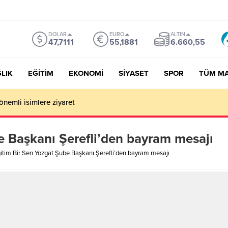
DOLAR
EURO
ALTIN
47,7111
55,1881
6.660,55
LIK
EĞİTİM
EKONOMİ
SİYASET
SPOR
TÜM M
önemli isimlere ziyaret
e Başkanı Şerefli’den bayram mesajı
itim Bir Sen Yozgat Şube Başkanı Şerefli’den bayram mesajı