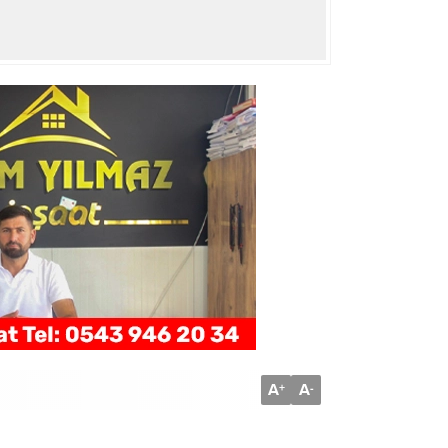
A
A
+
-