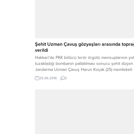
Şehit Uzman Çavuş gözyaşları arasında topra
verildi
Hakkari’de PKK bölücü terör örgütü mensuplarının yo
tuzakladığı bombanın patlatılması sonucu şehit düşen
Jandarma Uzman Çavuş Harun Koçak (25) memleketi
Yozgat’ın Çekerek İlçesinde dualarla son yolculuğuna
25.06.2016
0
uğurlandı. Şehit Harun Koçak’ın cenazesi Kayseri’den
helikopter ile Çekerek ilçesine getirildi. Cumhuriyet
Meydanında İl Müftü Vekili Süleyman Eroğlu’ tarafında
öğle namazına müteakip kıldırılan cenaze...