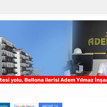
ABONE OL
aylaş