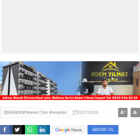
A
A
+
-
GÜNDEM
Merkez
Tüm Manşetler
23.07.2020
ABONE OL