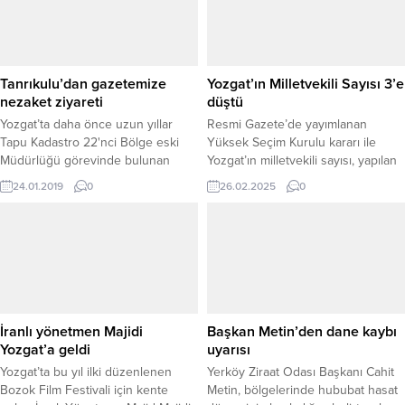
Tanrıkulu’dan gazetemize
Yozgat’ın Milletvekili Sayısı 3’e
nezaket ziyareti
düştü
Yozgat’ta daha önce uzun yıllar
Resmi Gazete’de yayımlanan
Tapu Kadastro 22'nci Bölge eski
Yüksek Seçim Kurulu kararı ile
Müdürlüğü görevinde bulunan
Yozgat’ın milletvekili sayısı, yapılan
Hüseyin Tanrıkulu, Yeniufuk
yeni nüfus dağılımı sonucunda
24.01.2019
0
26.02.2025
0
Gazetesine nezaket ziyaretinde
4’ten 3’e düşürüldü. Bu değişiklik,
bulundu.
2007 yılından itibaren yaşanan
demografik değişimlerin bir sonucu
olarak, Yozgat’ın TBMM’deki temsil
gücünün yarı yarıya azaldığını
gösteriyor. Yozgat, geçmişte 6
milletvekiliyle temsil edilen bir ilken,
son 16 yıl içinde...
İranlı yönetmen Majidi
Başkan Metin’den dane kaybı
Yozgat’a geldi
uyarısı
Yozgat’ta bu yıl ilki düzenlenen
Yerköy Ziraat Odası Başkanı Cahit
Bozok Film Festivali için kente
Metin, bölgelerinde hububat hasat