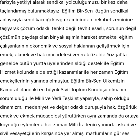
farkıyla yetkiyi alarak sendikal yolculuğumuzu bir kez daha
taçlandırmış bulunmaktayız. Eğitim Bir-Sen özgün sendikal
anlayışıyla sendikacılığı kavga zemininden rekabet zeminine
taşıyarak çözüm odaklı, tenkit değil tevhit esaslı, sorunun değil
çözümün paydaşı olan bir yaklaşımla hareket etmekte eğitim
çalışanlarının ekonomik ve sosyal haklarının geliştirmek için
emek, ekmek ve hak mücadelesi vererek özelde Yozgat’ta
genelde bütün yurtta üyelerinden aldığı destek ile Eğitim-
Hizmet kolunda elde ettiği kazanımlar ile her zaman Eğitim
emekçilerinin yanında olmuştur. Eğitim Bir-Sen Ülkemizin
Kamusal alandaki en büyük Sivil Toplum Kuruluşu olmanın
sorumluluğu ile Milli ve Yerli Teşkilat yapısıyla, sahip olduğu
dinamizm, medeniyet ve değer odaklı duruşuyla hak, özgürlük
emek ve ekmek mücadelesi yürütürken aynı zamanda da ortaya
koyduğu eylemlerle her zaman Milli İradenin yanında askeri ve
sivil vesayetçilerin karşısında yer almış, mazlumların gür sesi