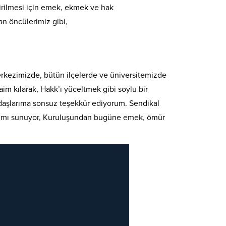
irilmesi için emek, ekmek ve hak
n öncülerimiz gibi,
merkezimizde, bütün ilçelerde ve üniversitemizde
m kılarak, Hakk’ı yüceltmek gibi soylu bir
kadaşlarıma sonsuz teşekkür ediyorum. Sendikal
nlarımı sunuyor, Kuruluşundan bugüne emek, ömür