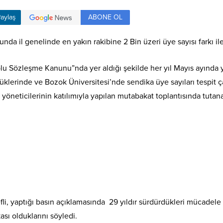
ABONE OL
aylaş
da il genelinde en yakın rakibine 2 Bin üzeri üye sayısı farkı ile
plu Sözleşme Kanunu”nda yer aldığı şekilde her yıl Mayıs ayında y
lüklerinde ve Bozok Üniversitesi’nde sendika üye sayıları tespit 
öneticilerinin katılımıyla yapılan mutabakat toplantısında tutanak
li, yaptığı basın açıklamasında 29 yıldır sürdürdükleri mücade
ası olduklarını söyledi.