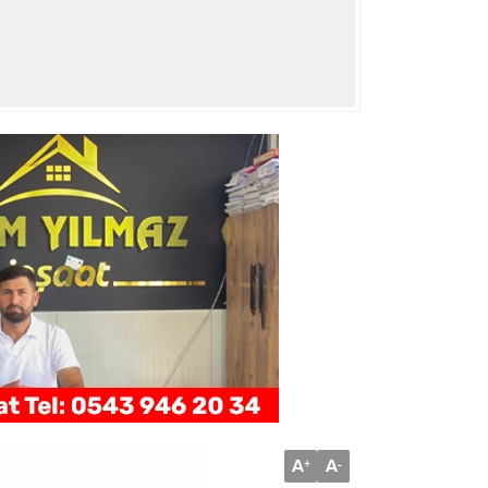
A
A
+
-