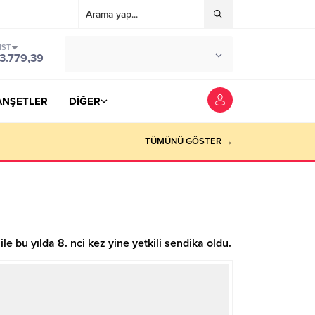
IST
°C
YOZGAT
3.779,39
PARÇALI BULUTLU
ANŞETLER
DİĞER
TÜMÜNÜ GÖSTER →
le bu yılda 8. nci kez yine yetkili sendika oldu.