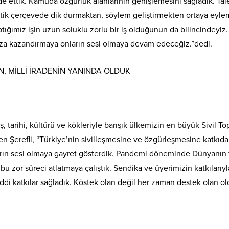
 ettik. Kamuda özgürlük alanlarının genişlemesini sağladık. Talep
tik çerçevede dik durmaktan, söylem geliştirmekten ortaya eyle
ığımız işin uzun soluklu zorlu bir iş olduğunun da bilincindeyiz.
a kazandırmaya onların sesi olmaya devam edeceğiz.”dedi.
, MİLLİ İRADENİN YANINDA OLDUK
ış, tarihi, kültürü ve kökleriyle barışık ülkemizin en büyük Sivil
yen Şerefli, “Türkiye’nin sivilleşmesine ve özgürleşmesine katk
rın sesi olmaya gayret gösterdik. Pandemi döneminde Dünyanın v
k bu zor süreci atlatmaya çalıştık. Sendika ve üyerimizin katkılar
ddi katkılar sağladık. Köstek olan değil her zaman destek olan ol