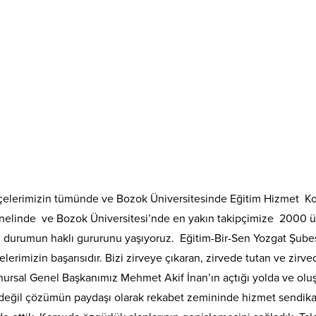
e ilçelerimizin tümünde ve Bozok Üniversitesinde Eğitim Hizmet K
elinde ve Bozok Üniversitesi’nde en yakın takipçimize 2000 üzeri
u durumun haklı gururunu yaşıyoruz. Eğitim-Bir-Sen Yozgat Şubesi 
lerimizin başarısıdır. Bizi zirveye çıkaran, zirvede tutan ve zir
a Onursal Genel Başkanımız Mehmet Akif İnan’ın açtığı yolda ve 
ı değil çözümün paydaşı olarak rekabet zemininde hizmet sendika