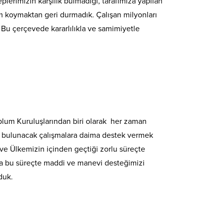
lerimizin karşılık bulmadığı, tarafımıza yapılan
m koymaktan geri durmadık. Çalışan milyonları
 Bu çerçevede kararlılıkla ve samimiyetle
 Toplum Kuruluşlarından biri olarak her zaman
ıda bulunacak çalışmalara daima destek vermek
e Ülkemizin içinden geçtiği zorlu süreçte
ıyla bu süreçte maddi ve manevi desteğimizi
duk.