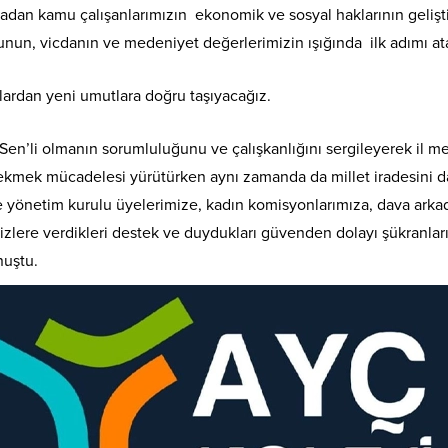
dan kamu çalışanlarımızın ekonomik ve sosyal haklarının gelişt
n, vicdanın ve medeniyet değerlerimizin ışığında ilk adımı ata
lardan yeni umutlara doğru taşıyacağız.
Sen’li olmanın sorumluluğunu ve çalışkanlığını sergileyerek il 
ekmek mücadelesi yürütürken aynı zamanda da millet iradesini dai
 ve yönetim kurulu üyelerimize, kadın komisyonlarımıza, dava ar
ne bizlere verdikleri destek ve duydukları güvenden dolayı şükra
nuştu.