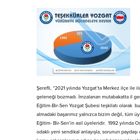
Şerefli, “2021 yılında Yozgat’ta Merkez ilçe il
geleneği bozmadı. İmzalanan mutabakatta il gen
Eğitim-Bir-Sen Yozgat Şubesi teşkilatı olarak b
almadaki başarımız yalnızca bizim değil, tüm üye
Eğitim- Bir-Sen’in asil üyeleridir. 1992 yılınd
odaklı yeni sendikal anlayışla, sorunun paydaş