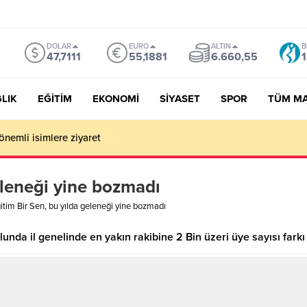
DOLAR
EURO
ALTIN
B
47,7111
55,1881
6.660,55
1
LIK
EĞİTİM
EKONOMİ
SİYASET
SPOR
TÜM M
önemli isimlere ziyaret
eleneği yine bozmadı
itim Bir Sen, bu yılda geleneği yine bozmadı
nda il genelinde en yakın rakibine 2 Bin üzeri üye sayısı farkı i