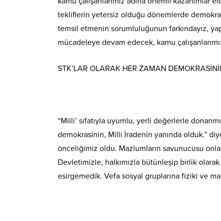
kamu çalışanlarımız adına önemli kazanımlar elde
tekliflerin yetersiz olduğu dönemlerde demokra
temsil etmenin sorumluluğunun farkındayız, yapt
mücadeleye devam edecek, kamu çalışanlarımız
STK’LAR OLARAK HER ZAMAN DEMOKRASİNİN
“Milli’ sıfatıyla uyumlu, yerli değerlerle donanm
demokrasinin, Milli İradenin yanında olduk.” di
önceliğimiz oldu. Mazlumların savunucusu onla
Devletimizle, halkımızla bütünleşip birlik olara
esirgemedik. Vefa sosyal gruplarına fiziki ve ma