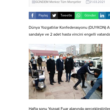
GÜNDEM
Merkez
Tüm Manşetler
21.03.2021
Paylaş
Tweetle
Gönder
P
Dünya Yozgatlılar Konfederasyonu (DUYKON) Avru
sandalye ve 2 adet hasta vincini engelli vatanda
Hafta sonu Yozgat Fuar alanında gerçekleştiril