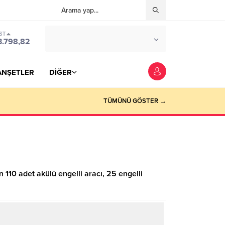
ST
°C
YOZGAT
3.798,82
PARÇALI BULUTLU
ANŞETLER
DİĞER
TÜMÜNÜ GÖSTER →
10 adet akülü engelli aracı, 25 engelli