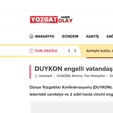
ANASAYFA
GÜNDEM
ASAYİŞ
SAĞ
SON DAKİKA
Azmiyle kurdu, 
DUYKON engelli vatandaşla
Anasayfa
GÜNDEM
,
Merkez
,
Tüm Manşetler
DU
Dünya Yozgatlılar Konfederasyonu (DUYKON) Avr
tekerlekli sandalye ve 2 adet hasta vincini eng