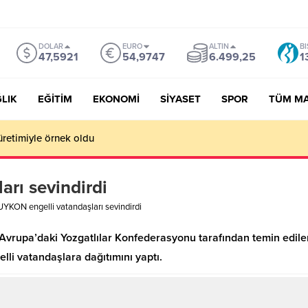
DOLAR
EURO
ALTIN
BI
47,5921
54,9747
6.499,25
1
LIK
EĞİTİM
EKONOMİ
SİYASET
SPOR
TÜM M
üretimiyle örnek oldu
rı sevindirdi
YKON engelli vatandaşları sevindirdi
upa’daki Yozgatlılar Konfederasyonu tarafından temin edilen 1
elli vatandaşlara dağıtımını yaptı.