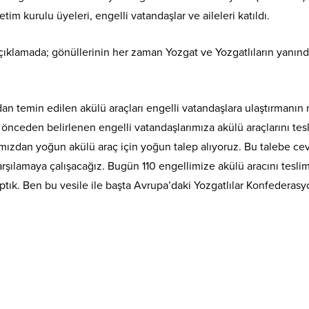
 kurulu üyeleri, engelli vatandaşlar ve aileleri katıldı.
klamada; gönüllerinin her zaman Yozgat ve Yozgatlıların yanında
an temin edilen akülü araçları engelli vatandaşlara ulaştırmanın 
önceden belirlenen engelli vatandaşlarımıza akülü araçlarını tesl
arımızdan yoğun akülü araç için yoğun talep alıyoruz. Bu talebe 
ılamaya çalışacağız. Bugün 110 engellimize akülü aracını teslim e
aptık. Ben bu vesile ile başta Avrupa’daki Yozgatlılar Konfedera