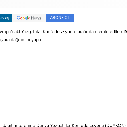
ABONE OL
aylaş
pa’daki Yozgatlılar Konfederasyonu tarafından temin edilen 110 a
şlara dağıtımını yaptı.
en dağıtım törenine Dünya Yozgatlılar Konfederasyonu (DUYKON) G