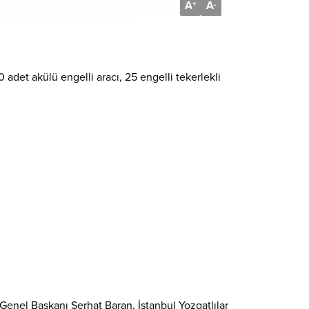
A
A
+
-
det akülü engelli aracı, 25 engelli tekerlekli
enel Başkanı Serhat Baran, İstanbul Yozgatlılar