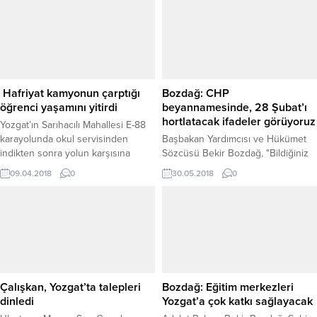
Hafriyat kamyonun çarptığı
Bozdağ: CHP
öğrenci yaşamını yitirdi
beyannamesinde, 28 Şubat’ı
hortlatacak ifadeler görüyoruz
Yozgat’ın Sarıhacılı Mahallesi E-88
karayolunda okul servisinden
Başbakan Yardımcısı ve Hükümet
indikten sonra yolun karşısına
Sözcüsü Bekir Bozdağ, "Bildiğiniz
geçmeye çalışan 10 yaşındaki
gibi Cumhuriyet Halk Partisi ve
09.04.2018
0
30.05.2018
0
Ömer Faruk Dursun, kimliği henüz
cumhurbaşkanı adayı, seçim
belirlenemeyen sürücünün 33 EBA
beyannamesini açıkladı.
26 plakalı hafriyat kamyonunun
Beyannamede çok ilginç konular
çarpması sonucu kaza yerinde
var. Bunların başında, 28 Şubat'ı
hayatını kaybetti.
yeniden hortlatacak ifadeleri
görüyoruz" dedi.
Çalışkan, Yozgat’ta talepleri
Bozdağ: Eğitim merkezleri
dinledi
Yozgat’a çok katkı sağlayacak