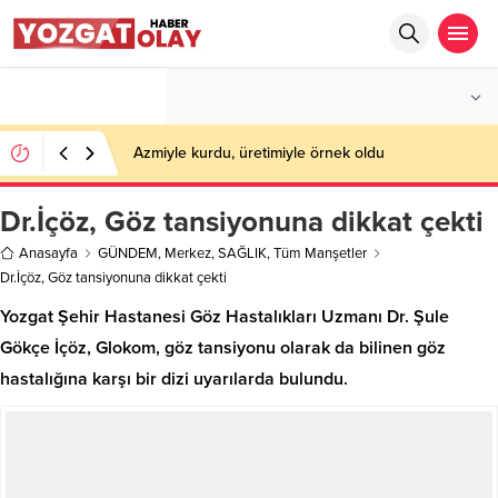
°C
YOZGAT
PARÇALI BULUTLU
Azmiyle kurdu, üretimiyle örnek oldu
Dr.İçöz, Göz tansiyonuna dikkat çekti
Anasayfa
GÜNDEM
,
Merkez
,
SAĞLIK
,
Tüm Manşetler
Dr.İçöz, Göz tansiyonuna dikkat çekti
Yozgat Şehir Hastanesi Göz Hastalıkları Uzmanı Dr. Şule
Gökçe İçöz, Glokom, göz tansiyonu olarak da bilinen göz
hastalığına karşı bir dizi uyarılarda bulundu.