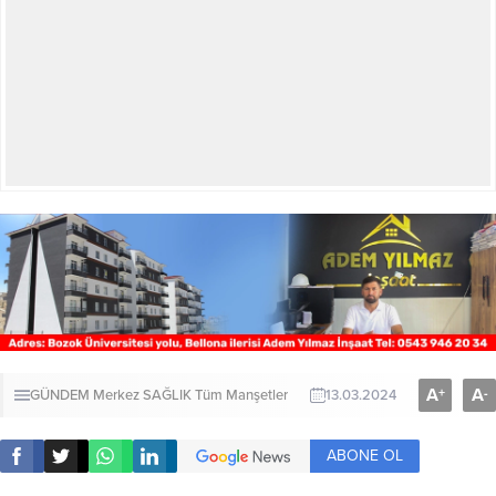
A
A
+
-
GÜNDEM
Merkez
SAĞLIK
Tüm Manşetler
13.03.2024
ABONE OL