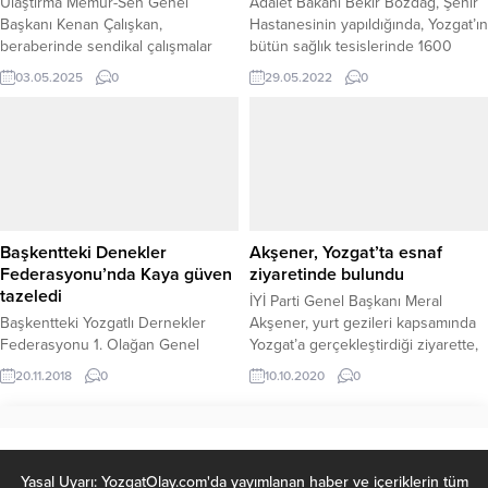
Ulaştırma Memur-Sen Genel
Adalet Bakanı Bekir Bozdağ, Şehir
Başkanı Kenan Çalışkan,
Hastanesinin yapıldığında, Yozgat’ın
beraberinde sendikal çalışmalar
bütün sağlık tesislerinde 1600
kapsamında Yozgat’a bir dizi ziyaret
küsür çalışanın olduğunu, şu anda
03.05.2025
0
29.05.2022
0
gerçekleştirdi. Genel Başkan
Şehir Hastanesinde 6 bin 500
Yardımcısı Atilla Demirtunç, Kayseri
civarında istihdamın olduğunu
Şube Başkanı Abdullah Saygı ve
belirterek, Eğitim merkezlerinin
Yardımcısı Hüseyin Evren’in eşlik
şehre çok katkı sağladığını söyledi.
ettiği ziyarette, Yozgat İl Temsilcisi
Fatih Özer ve Devlet
Demiryolları’na (DDY) bağlı
işyerlerinde görev yapan
Başkentteki Denekler
Akşener, Yozgat’ta esnaf
çalışanlarla bir araya gelindi.
Federasyonu’nda Kaya güven
ziyaretinde bulundu
Ziyaret...
tazeledi
İYİ Parti Genel Başkanı Meral
Başkentteki Yozgatlı Dernekler
Akşener, yurt gezileri kapsamında
Federasyonu 1. Olağan Genel
Yozgat’a gerçekleştirdiği ziyarette,
Kurulunda mevcut Başkan Mesut
Yerköy ve Sorgun ilçelerinde esnaf
20.11.2018
0
10.10.2020
0
Kaya güven tazeleyerek yeniden
ziyaretlerinde bundu.
başkan seçildi.
Yasal Uyarı: YozgatOlay.com'da yayımlanan haber ve içeriklerin tüm