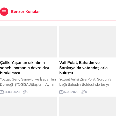
Benzer Konular
Çelik: Yaşanan sıkıntının
Vali Polat, Bahadın ve
sebebi borsanın devre dışı
Sarıkaya’da vatandaşlarla
bırakılması
buluştu
Yozgat Genç Sanayici ve İşadamları
Yozgat Valisi Ziya Polat, Sorgun’a
Derneği (YOGİSAD)Başkanı Ayhan
bağlı Bahadın Beldesinde bu yıl
Çelik, bu yıl hububat alımlarında
24.sü düzenlenen şenliğe katıldı.
04.08.2023
0
07.08.2023
0
yaşanan kargaşanın temel
Daha sonra Sarıkaya İlçesinde
nedeninin Yerköy Ticaret
esnaf ziyaretlerinde bulunarak
Borsası'nın devre dışı bırakılması
esnaflarla sohbet edip bereketli
olduğunu belirtti.
kazançlar dileğinde bulundu.