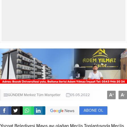
A
A
+
-
GÜNDEM
Merkez
Tüm Manşetler
05.05.2022
ABONE OL
Yozgat Belediyesi Mayıs ayı olağan Meclis Toplantısında Meclis