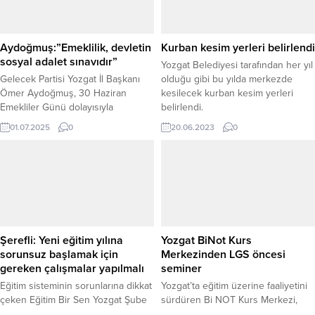
Aydoğmuş:”Emeklilik, devletin
Kurban kesim yerleri belirlendi
sosyal adalet sınavıdır”
Yozgat Belediyesi tarafından her yıl
Gelecek Partisi Yozgat İl Başkanı
olduğu gibi bu yılda merkezde
Ömer Aydoğmuş, 30 Haziran
kesilecek kurban kesim yerleri
Emekliler Günü dolayısıyla
belirlendi.
yayımladığı mesajda, emeklilerin
01.07.2025
0
20.06.2023
0
yaşadığı ekonomik ve sosyal
sorunlara dikkat çekti. Emekliliğin
sadece bir hak değil, aynı zamanda
devletin sosyal adalet ve
sorumluluk anlayışının gerçek
sınavı olduğunu vurguladı.
Aydoğmuş, artan hayat pahalılığı ve
ekonomik belirsizlik ortamının,
Şerefli: Yeni eğitim yılına
Yozgat BiNot Kurs
özellikle sabit gelirli...
sorunsuz başlamak için
Merkezinden LGS öncesi
gereken çalışmalar yapılmalı
seminer
Eğitim sisteminin sorunlarına dikkat
Yozgat’ta eğitim üzerine faaliyetini
çeken Eğitim Bir Sen Yozgat Şube
sürdüren Bi NOT Kurs Merkezi,
Başkanı Kenan Şerefli, yeni eğitim
LGS öncesi öğrencilere “LGS