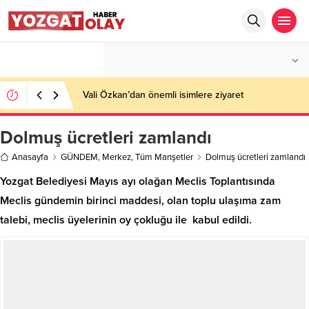
°C
YOZGAT
AZ BULUTLU
Vali Özkan’dan önemli isimlere ziyaret
Dolmuş ücretleri zamlandı
Anasayfa
GÜNDEM
,
Merkez
,
Tüm Manşetler
Dolmuş ücretleri zamlandı
Yozgat Belediyesi Mayıs ayı olağan Meclis Toplantısında
Meclis gündemin birinci maddesi, olan toplu ulaşıma zam
talebi, meclis üyelerinin oy çokluğu ile kabul edildi.