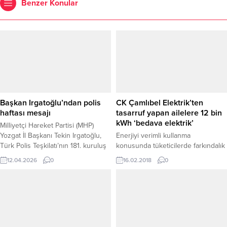
Benzer Konular
Başkan Irgatoğlu’ndan polis
CK Çamlıbel Elektrik’ten
haftası mesajı
tasarruf yapan ailelere 12 bin
kWh ‘bedava elektrik’
Milliyetçi Hareket Partisi (MHP)
Yozgat İl Başkanı Tekin Irgatoğlu,
Enerjiyi verimli kullanma
Türk Polis Teşkilatı’nın 181. kuruluş
konusunda tüketicilerde farkındalık
yıl dönümü ve Polis Haftası
yaratmayı hedefleyen CK Çamlıbel
12.04.2026
0
16.02.2018
0
dolayısıyla bir kutlama mesajı
Elektrik’in ‘Tasarruf Ediyorum’
yayımladı. İl Başkanı Irgatoğlu
projesinin kazananları belli oldu.
mesajında, milletin huzur ve
2016 yılına göre 2017’de en çok
güvenliği için gece gündüz
tasarrufu sağlayan Sivas, Tokat ve
demeden fedakârca görev yapan
Yozgat’taki ilk 10’ar aileye toplam 12
tüm emniyet mensuplarının Polis
bin kWh bedava elektrik ödülü
Haftası’nı tebrik etti. Köklü
verildi.