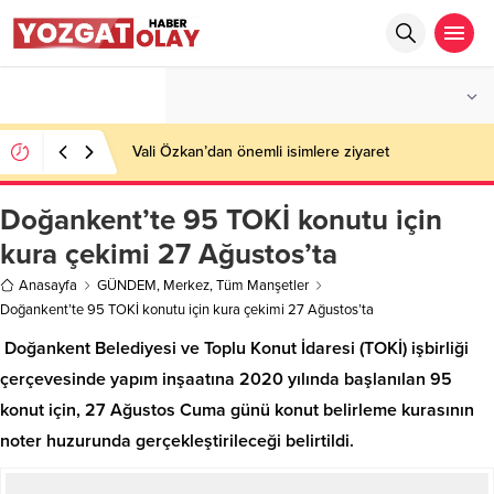
°C
YOZGAT
AZ BULUTLU
Vali Özkan’dan önemli isimlere ziyaret
Doğankent’te 95 TOKİ konutu için
kura çekimi 27 Ağustos’ta
Anasayfa
GÜNDEM
,
Merkez
,
Tüm Manşetler
Doğankent’te 95 TOKİ konutu için kura çekimi 27 Ağustos’ta
Doğankent Belediyesi ve Toplu Konut İdaresi (TOKİ) işbirliği
çerçevesinde yapım inşaatına 2020 yılında başlanılan 95
konut için, 27 Ağustos Cuma günü konut belirleme kurasının
noter huzurunda gerçekleştirileceği belirtildi.