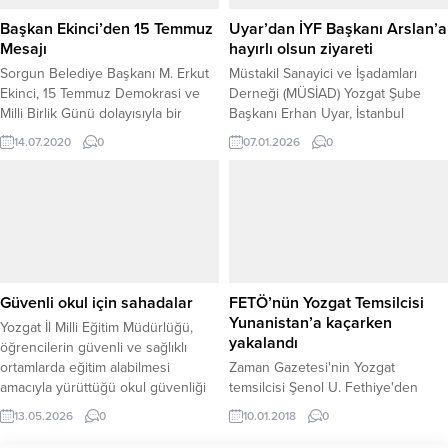
geçmişiyle Türk Polis...
Başkan Ekinci’den 15 Temmuz
Uyar’dan İYF Başkanı Arslan’a
Mesajı
hayırlı olsun ziyareti
Sorgun Belediye Başkanı M. Erkut
Müstakil Sanayici ve İşadamları
Ekinci, 15 Temmuz Demokrasi ve
Derneği (MÜSİAD) Yozgat Şube
Milli Birlik Günü dolayısıyla bir
Başkanı Erhan Uyar, İstanbul
mesaj yayımladı.
Yozgatlılar Federasyonu (İYF)
14.07.2020
0
07.01.2026
0
Başkanlığı görevine seçilen Avukat
İrfan Arslan’a hayırlı olsun
ziyaretinde bulundu. Samimi bir
ortamda gerçekleşen ziyaret,
Yozgatlı iş insanları ve sivil toplum
kuruluşları arasındaki güçlü
bağların bir kez daha pekişmesine
vesile oldu. Ziyarette konuşan
Güvenli okul için sahadalar
FETÖ’nün Yozgat Temsilcisi
MÜSİAD Yozgat...
Yunanistan’a kaçarken
Yozgat İl Milli Eğitim Müdürlüğü,
yakalandı
öğrencilerin güvenli ve sağlıklı
ortamlarda eğitim alabilmesi
Zaman Gazetesi'nin Yozgat
amacıyla yürüttüğü okul güvenliği
temsilcisi Şenol U. Fethiye'den
çalışmalarına aralıksız devam
Yunanistan’ın Rodos Adası’na
13.05.2026
0
10.01.2018
0
ediyor. Bu kapsamda İl Milli Eğitim
kaçarken güvenlik güçleri
Müdürlüğü Eğitim Müfettişleri
tarafından yakalandı.