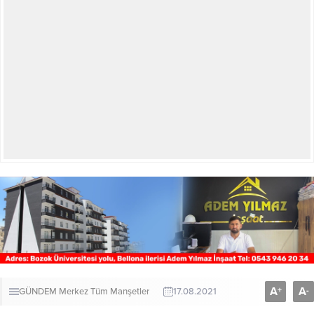
A
A
+
-
GÜNDEM
Merkez
Tüm Manşetler
17.08.2021