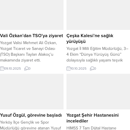
Ağaoğlu’nu da ziyaret ederek
Sağlam eşliğinde ilçedeki okulları
yapılan çalışmalar hakkında fikir
ziyaret ederek, eğitim-öğretim
alışverişinde bulundu.
faaliyetleri hakkında bilgi aldı.
Ziyaret kapsamında, Şehit
Muhammed Ali Ocak İlkokulu, Şehit
Sedat Nezih Özok Mesleki ve
Vali Özkan’dan TSO’ya ziyaret
Çeşka Kalesi’ne sağlık
Teknik Anadolu Lisesi,...
yürüyüşü
Yozgat Valisi Mehmet Ali Özkan,
Yozgat Ticaret ve Sanayi Odası
Yozgat İl Milli Eğitim Müdürlüğü, 3–
(TSO) Başkanı Taylan Alakoç’u
4 Ekim “Dünya Yürüyüş Günü”
makamında ziyaret etti.
dolayısıyla sağlıklı yaşamı teşvik
Gerçekleştirilen ziyarette, kentte
etmek ve düzenli fiziksel aktivitenin
09.10.2025
0
10.10.2025
0
yürütülen ekonomik faaliyetler,
önemine dikkat çekmek amacıyla
sanayi yatırımları ve ticari
Çeşka Kalesi’ne yürüyüş etkinliği
gelişmeler hakkında
düzenledi. Etkinlik, öğrencilerin
değerlendirmelerde bulunuldu.
yoğun ilgisiyle gerçekleşirken,
Başkan Alakoç, oda çalışmaları,
doğayla iç içe keyifli bir gün
yürütülen projeler ve iş dünyasına
geçirildi. Katılımcılar, hem fiziksel
yönelik faaliyetler hakkında Vali
aktivitenin sağlık üzerindeki
Özkan’a detaylı bilgi verdi. Vali
faydalarını deneyimleme fırsatı
Yusuf Özgül, görevine başladı
Yozgat Şehir Hastanesini
Özkan,...
buldu...
incelediler
Yerköy İlçe Gençlik ve Spor
Müdürlüğü görevine atanan Yusuf
HIMSS 7 Tam Dijital Hastane