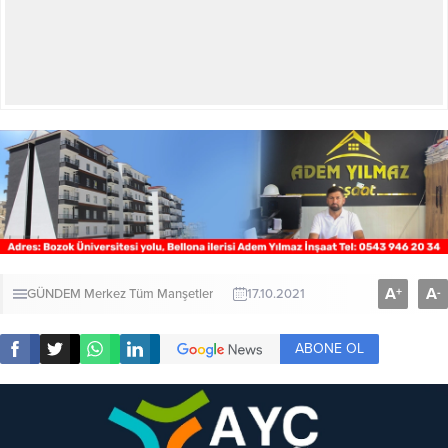
A
A
+
-
GÜNDEM
Merkez
Tüm Manşetler
17.10.2021
ABONE OL