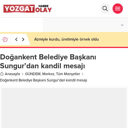
°C
YOZGAT
PARÇALI BULUTLU
Azmiyle kurdu, üretimiyle örnek oldu
Doğankent Belediye Başkanı
Sungur’dan kandil mesajı
Anasayfa
GÜNDEM
,
Merkez
,
Tüm Manşetler
Doğankent Belediye Başkanı Sungur’dan kandil mesajı