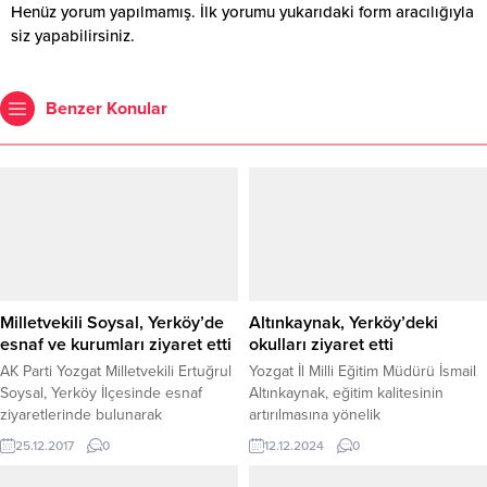
Henüz yorum yapılmamış. İlk yorumu yukarıdaki form aracılığıyla
siz yapabilirsiniz.
Benzer Konular
Milletvekili Soysal, Yerköy’de
Altınkaynak, Yerköy’deki
esnaf ve kurumları ziyaret etti
okulları ziyaret etti
AK Parti Yozgat Milletvekili Ertuğrul
Yozgat İl Milli Eğitim Müdürü İsmail
Soysal, Yerköy İlçesinde esnaf
Altınkaynak, eğitim kalitesinin
ziyaretlerinde bulunarak
artırılmasına yönelik
vatandaşların sorunlarını ve
gerçekleştirdiği okul ziyaretlerine
25.12.2017
0
12.12.2024
0
isteklerini dinledi. Soysal, ilçede
devam ediyor. Altınkaynak, Yerköy
Belediye Başkanı Mehmet
İlçe Milli Eğitim Müdürü Necmettin