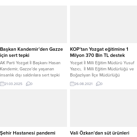
Başkan Kandemir’den Gazze
KOP’tan Yozgat eğitimine 1
için sert tepki
Milyon 370 Bin TL destek
AK Parti Yozgat İl Başkanı Hasan
Yozgat İl Milli Eğitim Müdürü Yusuf
Kandemir, Gazze’de yaşanan
Yazıcı, İl Milli Eğitim Müdürlüğü ve
insanlık dışı saldırılara sert tepki
Boğazlıyan İlçe Müdürlüğü
göstererek, İsrail’in uluslararası
tarafından Konya Ovası Projesi
21.03.2025
0
26.08.2021
0
hukuku hiçe sayan şiddet
(KOP)’a sunulan projenin kabul
politikalarını kınadı. Kandemir,
edilmesiyle birlikte her iki projenin
yaptığı açıklamada, Türkiye’nin her
toplamda 1 Milyon 370 Bin TL
zaman mazlumun yanında, zalimin
destek almaya hak kazandığını
karşısında durduğunu
söyledi.
vurgulayarak, “Filistin davasını en
gür sesle savunmaya devam
edeceğiz” dedi. “MAZLUMUN
Şehir Hastanesi pandemi
Vali Özkan’dan süt ürünleri
YANINDA, ZALİMLERİN