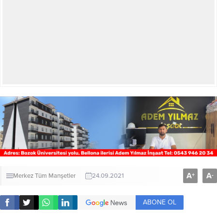
A
A
+
-
Merkez
Tüm Manşetler
24.09.2021
ABONE OL