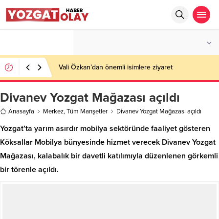
°C
YOZGAT
AZ BULUTLU
Vali Özkan’dan önemli isimlere ziyaret
Divanev Yozgat Mağazası açıldı
Anasayfa
Merkez
,
Tüm Manşetler
Divanev Yozgat Mağazası açıldı
Yozgat’ta yarım asırdır mobilya sektöründe faaliyet gösteren
Köksallar Mobilya bünyesinde hizmet verecek Divanev Yozgat
Mağazası, kalabalık bir davetli katılımıyla düzenlenen görkemli
bir törenle açıldı.