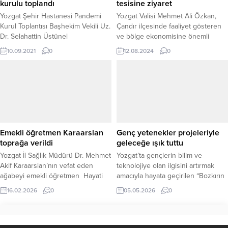
kurulu toplandı
tesisine ziyaret
KARŞISINDAYIZ” İl Başkanı...
Yozgat Şehir Hastanesi Pandemi
Yozgat Valisi Mehmet Ali Özkan,
Kurul Toplantısı Başhekim Vekili Uz.
Çandır ilçesinde faaliyet gösteren
Dr. Selahattin Üstünel
ve bölge ekonomisine önemli
Başkanlığında yapıldı.
katkılarda bulunan Güzelce Süt
10.09.2021
0
12.08.2024
0
Ürünleri Tesisi'ni ziyaret etti.
Emekli öğretmen Karaarslan
Genç yetenekler projeleriyle
toprağa verildi
geleceğe ışık tuttu
Yozgat İl Sağlık Müdürü Dr. Mehmet
Yozgat’ta gençlerin bilim ve
Akif Karaarslan’nın vefat eden
teknolojiye olan ilgisini artırmak
ağabeyi emekli öğretmen Hayati
amacıyla hayata geçirilen “Bozkırın
Karaarslan’ın cenazesi Sarıkaya
Mucitleri Proje Yarışması”
16.02.2026
0
05.05.2026
0
Çarşı Camiinde öğle namazının
kapsamında jüri sunumları büyük
ardından kılınan cenaze namazı
bir heyecana sahne oldu. İçişleri
sonrası Karayakup Kasabası Aile
Bakanlığı Sivil Toplumla İlişkiler
Mezarlığı’nda toprağa verildi.
Genel Müdürlüğü tarafından