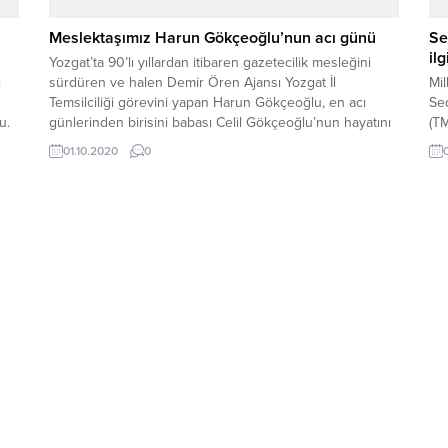
Meslektaşımız Harun Gökçeoğlu’nun acı günü
Se
il
Yozgat’ta 90’lı yıllardan itibaren gazetecilik mesleğini
i
sürdüren ve halen Demir Ören Ajansı Yozgat İl
Mil
Temsilciliği görevini yapan Harun Gökçeoğlu, en acı
Sed
u.
günlerinden birisini babası Celil Gökçeoğlu’nun hayatını
(T
len
kaybetmesi ile yaşadı.
bağ
01.10.2020
0
ce
ali