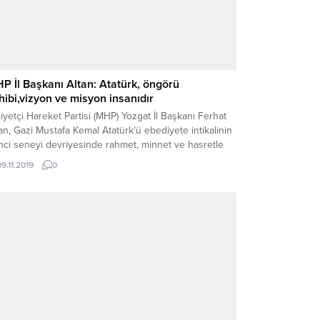
P İl Başkanı Altan: Atatürk, öngörü
hibi,vizyon ve misyon insanıdır
liyetçi Hareket Partisi (MHP) Yozgat İl Başkanı Ferhat
an, Gazi Mustafa Kemal Atatürk’ü ebediyete intikalinin
nci seneyi devriyesinde rahmet, minnet ve hasretle
 ettiklerini belirterek, Atatürk’ün öngörü sahibi,
09.11.2019
0
zyon ve misyon insanı olduğunu söyledi.