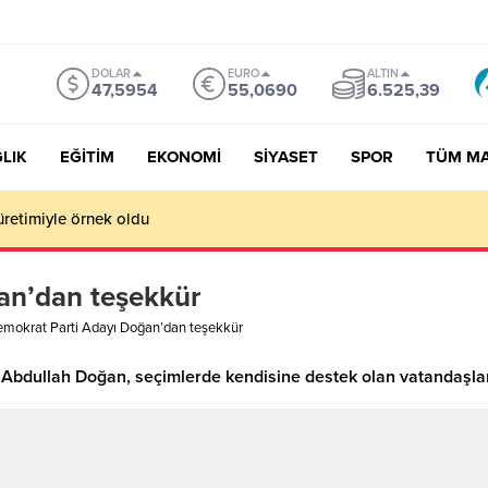
DOLAR
EURO
ALTIN
47,5954
55,0690
6.525,39
LIK
EĞİTİM
EKONOMİ
SİYASET
SPOR
TÜM M
üretimiyle örnek oldu
an’dan teşekkür
mokrat Parti Adayı Doğan’dan teşekkür
Abdullah Doğan, seçimlerde kendisine destek olan vatandaşlara