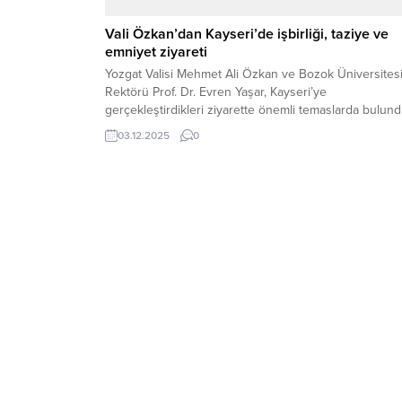
Vali Özkan’dan Kayseri’de işbirliği, taziye ve
emniyet ziyareti
Yozgat Valisi Mehmet Ali Özkan ve Bozok Üniversites
Rektörü Prof. Dr. Evren Yaşar, Kayseri’ye
gerçekleştirdikleri ziyarette önemli temaslarda bulund
İlk olarak Kayseri Valisi Gökmen Çiçek ile bir araya ge
03.12.2025
0
Özkan, Yozgat ve Kayseri özelinde yürütülebilecek
işbirliği ve ortak projeleri ele aldı. Ziyaretin ardından V
Özkan, geçtiğimiz günlerde abisi vefat eden...