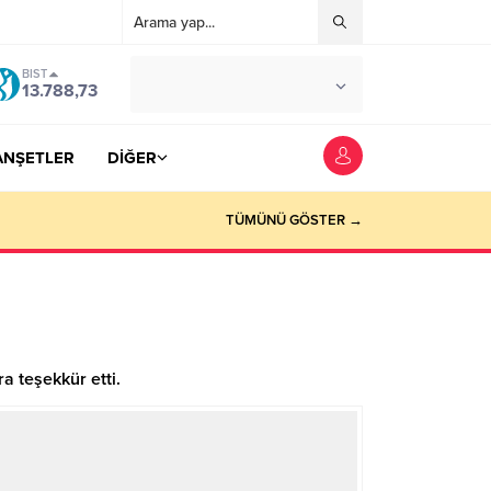
BIST
°C
YOZGAT
13.788,73
AZ BULUTLU
ANŞETLER
DİĞER
TÜMÜNÜ GÖSTER →
 teşekkür etti.