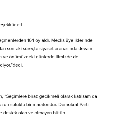
şekkür etti.
çmenlerden 164 oy aldı. Meclis üyeliklerinde
ndan sonraki süreçte siyaset arenasında devam
olan ve önümüzdeki günlerde ilimizde de
diyor.”dedi.
an, “Seçimlere biraz gecikmeli olarak katılsam da
 uzun soluklu bir maratondur. Demokrat Parti
ere destek olan ve olmayan bütün