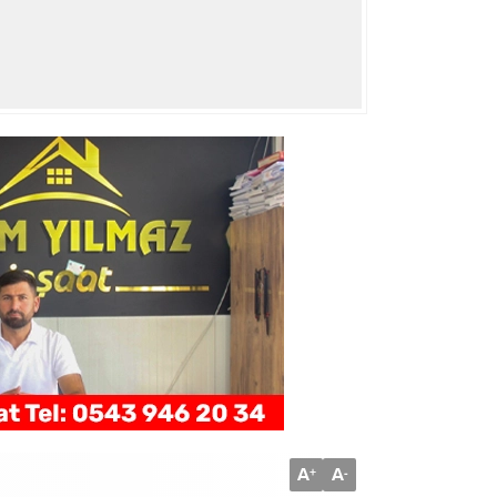
A
A
+
-