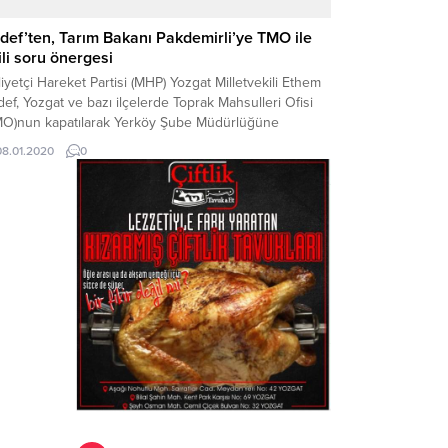
def’ten, Tarım Bakanı Pakdemirli’ye TMO ile
gili soru önergesi
liyetçi Hareket Partisi (MHP) Yozgat Milletvekili Ethem
ef, Yozgat ve bazı ilçelerde Toprak Mahsulleri Ofisi
MO)nun kapatılarak Yerköy Şube Müdürlüğüne
lanmasına ilişkin Tarım Bakanı Bekir Pakdemirli’ye
08.01.2020
0
vaplaması üzerine soru önergesi verdi.