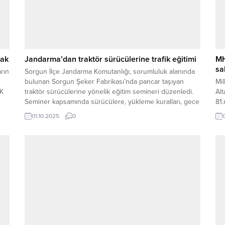
cak
Jandarma’dan traktör sürücülerine trafik eğitimi
MH
sa
arın
Sorgun İlçe Jandarma Komutanlığı, sorumluluk alanında
bulunan Sorgun Şeker Fabrikası’nda pancar taşıyan
Mil
AK
traktör sürücülerine yönelik eğitim semineri düzenledi.
Alt
Seminer kapsamında sürücülere, yükleme kuralları, gece
81.
şartlarında araç ışıklandırmaları, reflektör kullanımı ve
yad
01.10.2025
0
man
genel trafik kuralları hakkında bilgiler verildi. Eğitim
vi
faaliyetinin ardından, denetlenen traktör araçlarının
arkasındaki römork ve vagonetlerde eksik olan
reflektörlerin tamamlanması...