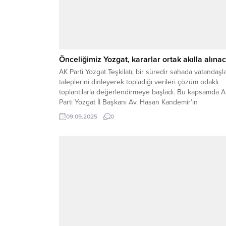
Önceliğimiz Yozgat, kararlar ortak akılla alına
AK Parti Yozgat Teşkilatı, bir süredir sahada vatandaşl
taleplerini dinleyerek topladığı verileri çözüm odaklı
toplantılarla değerlendirmeye başladı. Bu kapsamda 
Parti Yozgat İl Başkanı Av. Hasan Kandemir’in
başkanlığında geniş kapsamlı İl Danışma Meclisi
09.09.2025
0
toplantısı gerçekleştirildi. Toplantıya Milletvekili Süley
Şahan, İl Genel Meclis Başkanı Adnan Ünal, Belediye
Meclis Grup Başkanı Nuri...