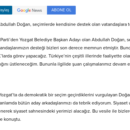
ABONE OL
aylaş
dullah Doğan, seçimlerde kendisine destek olan vatandaşlara te
 Parti’den Yozgat Belediye Başkan Adayı olan Abdullah Doğan, se
atandaşlarımızın desteği bizleri son derece memnun etmiştir. Bu
K’larda görev yapacağız. Türkiye’nin çeşitli illerinde faaliyette 
ğını üstleneceğim. Bununla ilgilide şuan çalışmalarımız devam e
 ve Yozgat’ta da demokratik bir seçim geçirdiklerini vurgulayan Doğ
Bu anlamda bütün aday arkadaşlarımızı da tebrik ediyorum. Siyaset
erek siyaset sahnesindeki yerimizi alacağız. Bu vesile ile bizl
ye konuştu.