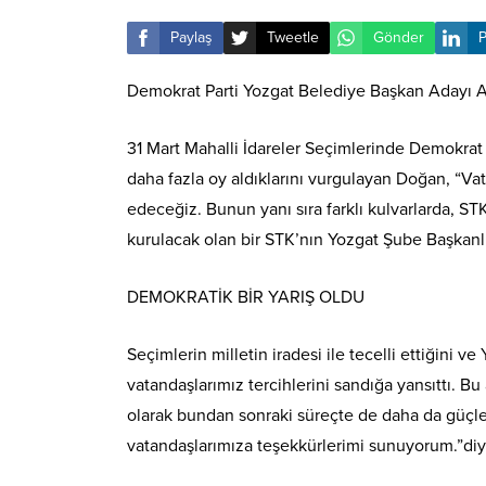
Paylaş
Tweetle
Gönder
P
Demokrat Parti Yozgat Belediye Başkan Adayı Ab
31 Mart Mahalli İdareler Seçimlerinde Demokrat
daha fazla oy aldıklarını vurgulayan Doğan, “V
edeceğiz. Bunun yanı sıra farklı kulvarlarda, ST
kurulacak olan bir STK’nın Yozgat Şube Başkanlı
DEMOKRATİK BİR YARIŞ OLDU
Seçimlerin milletin iradesi ile tecelli ettiğini
vatandaşlarımız tercihlerini sandığa yansıttı. 
olarak bundan sonraki süreçte de daha da güçlen
vatandaşlarımıza teşekkürlerimi sunuyorum.”di