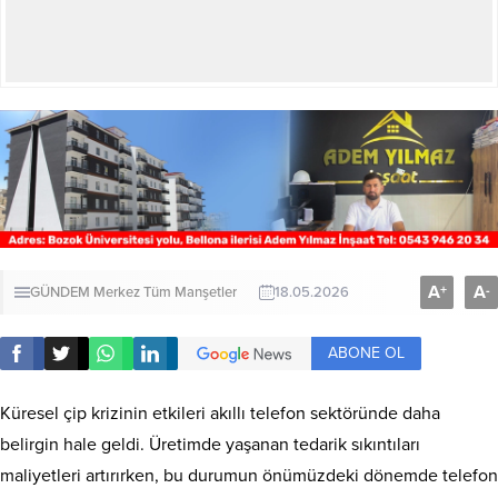
A
A
+
-
GÜNDEM
Merkez
Tüm Manşetler
18.05.2026
ABONE OL
Küresel çip krizinin etkileri akıllı telefon sektöründe daha
belirgin hale geldi. Üretimde yaşanan tedarik sıkıntıları
maliyetleri artırırken, bu durumun önümüzdeki dönemde telefon