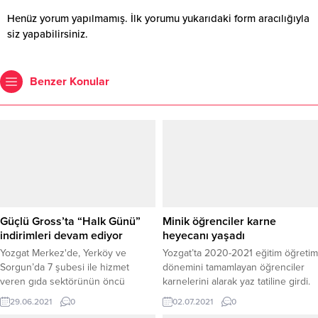
Henüz yorum yapılmamış. İlk yorumu yukarıdaki form aracılığıyla
siz yapabilirsiniz.
Benzer Konular
Güçlü Gross’ta “Halk Günü”
Minik öğrenciler karne
indirimleri devam ediyor
heyecanı yaşadı
Yozgat Merkez'de, Yerköy ve
Yozgat’ta 2020-2021 eğitim öğretim
Sorgun’da 7 şubesi ile hizmet
dönemini tamamlayan öğrenciler
veren gıda sektörünün öncü
karnelerini alarak yaz tatiline girdi.
kuruluşlarından olan Güçlü
29.06.2021
0
02.07.2021
0
Gross’ta halk günü indirimleri