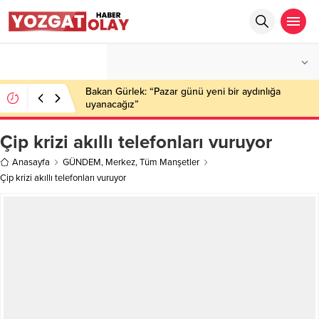
°C
YOZGAT
PARÇALI BULUTLU
Bakan Gürlek: “Pazar günü yeni bir aydınlığa
uyanacağız”
Çip krizi akıllı telefonları vuruyor
Anasayfa
GÜNDEM
,
Merkez
,
Tüm Manşetler
Çip krizi akıllı telefonları vuruyor