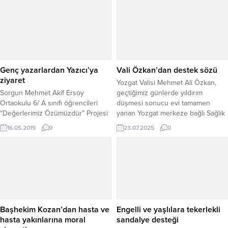
devam ediyor.
Genç yazarlardan Yazıcı’ya
Vali Özkan’dan destek sözü
ziyaret
Yozgat Valisi Mehmet Ali Özkan,
Sorgun Mehmet Akif Ersoy
geçtiğimiz günlerde yıldırım
Ortaokulu 6/ A sınıfı öğrencileri
düşmesi sonucu evi tamamen
“Değerlerimiz Özümüzdür” Projesi
yanan Yozgat merkeze bağlı Sağlık
kapsamında ''Fark Yaratan Yıldızlar''
Köyü sakinlerinden Mehmet
16.05.2019
0
23.07.2025
0
adlı kitabı İl Milli Eğitim Müdürü
Sayhan’ı makamında misafir etti.
Yusuf Yazıcı’ya hediye etti.
Ziyarette, yaşanan talihsiz olay
nedeniyle derin üzüntü duyduğunu
ifade eden Vali Özkan, Mehmet
amcaya geçmiş olsun dileklerini
iletti. Doğal afetlerin herkes için
zorlu süreçler doğurduğunu
belirten...
Başhekim Kozan’dan hasta ve
Engelli ve yaşlılara tekerlekli
hasta yakınlarına moral
sandalye desteği