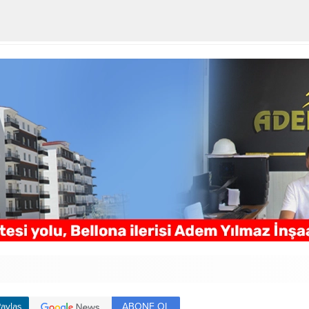
ABONE OL
aylaş