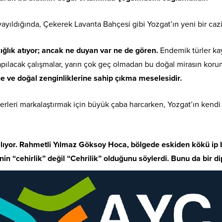
yayıldığında, Çekerek Lavanta Bahçesi gibi Yozgat’ın yeni bir caz
çığlık atıyor; ancak ne duyan var ne de gören.
Endemik türler kay
apılacak çalışmalar, yarın çok geç olmadan bu doğal mirasın koru
ne ve doğal zenginliklerine sahip çıkma meselesidir.
erleri markalaştırmak için büyük çaba harcarken, Yozgat’ın kendi 
ılıyor. Rahmetli Yılmaz Göksoy Hoca, bölgede eskiden kökü ip bo
in “cehirlik” değil “Cehrilik” olduğunu söylerdi. Bunu da bir d