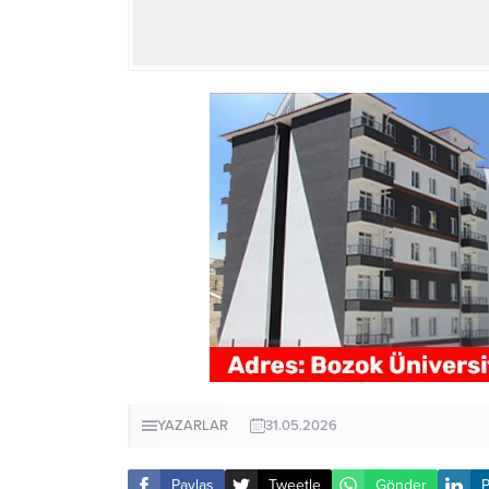
YAZARLAR
31.05.2026
Paylaş
Tweetle
Gönder
P