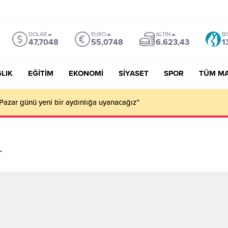
DOLAR
EURO
ALTIN
BI
47,7048
55,0748
6.623,43
1
LIK
EĞİTİM
EKONOMİ
SİYASET
SPOR
TÜM M
Pazar günü yeni bir aydınlığa uyanacağız”
”