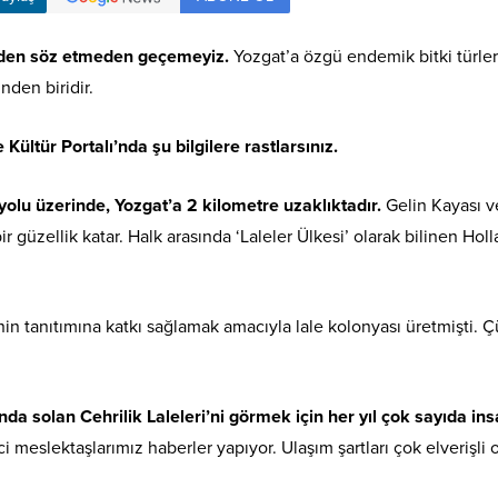
i’nden söz etmeden geçemeyiz.
Yozgat’a özgü endemik bitki türlerin
nden biridir.
Kültür Portalı’nda şu bilgilere rastlarsınız.
yolu üzerinde, Yozgat’a 2 kilometre uzaklıktadır.
Gelin Kayası ve
ir güzellik katar. Halk arasında ‘Laleler Ülkesi’ olarak bilinen H
in tanıtımına katkı sağlamak amacıyla lale kolonyası üretmişti. Ç
 solan Cehrilik Laleleri’ni görmek için her yıl çok sayıda ins
 meslektaşlarımız haberler yapıyor. Ulaşım şartları çok elverişl