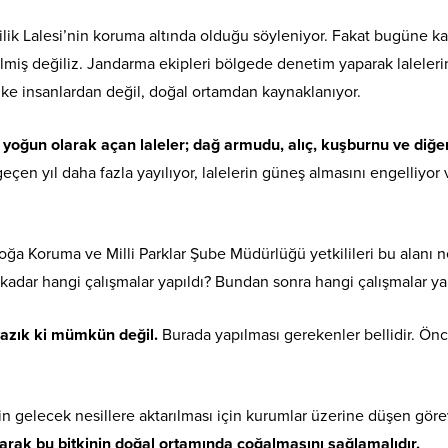
ilik Lalesi’nin koruma altında olduğu söyleniyor. Fakat bugüne 
ilmiş değiliz. Jandarma ekipleri bölgede denetim yaparak laleler
hlike insanlardan değil, doğal ortamdan kaynaklanıyor.
ğun olarak açan laleler; dağ armudu, alıç, kuşburnu ve diğer 
eçen yıl daha fazla yayılıyor, lalelerin güneş almasını engelliyor
 Doğa Koruma ve Milli Parklar Şube Müdürlüğü yetkilileri bu alanı
 kadar hangi çalışmalar yapıldı? Bundan sonra hangi çalışmalar ya
yazık ki mümkün değil.
Burada yapılması gerekenler bellidir. Önce
nin gelecek nesillere aktarılması için kurumlar üzerine düşen göre
aparak bu bitkinin doğal ortamında çoğalmasını sağlamalıdır.