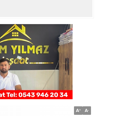
A
A
+
-