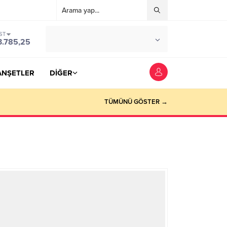
ST
°C
YOZGAT
3.785,25
PARÇALI BULUTLU
ANŞETLER
DİĞER
TÜMÜNÜ GÖSTER →