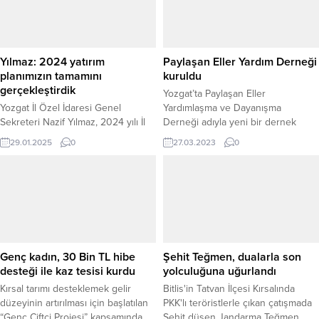
Yılmaz: 2024 yatırım
Paylaşan Eller Yardım Derneği
planımızın tamamını
kuruldu
gerçekleştirdik
Yozgat’ta Paylaşan Eller
Yozgat İl Özel İdaresi Genel
Yardımlaşma ve Dayanışma
Sekreteri Nazif Yılmaz, 2024 yılı İl
Derneği adıyla yeni bir dernek
Genel Meclisi üyelerinin planlayıp
kuruldu.
29.01.2025
0
27.03.2023
0
Vali Mehmet Ali Özkan’ın onayladığı
yatırım planının tamamını
gerçekleştirdiklerini söyledi. İl Özel
İdaresi Genel Sekreteri Gazetemiz
Yeniufuk’u ziyaret ederek
gazetemiz ortağı Ferhat Özer’le bir
süre sohbet etti. İl özel idaresinin
çalışmalarını da gazetemize
Genç kadın, 30 Bin TL hibe
Şehit Teğmen, dualarla son
değerlendiren Yılmaz, ...
desteği ile kaz tesisi kurdu
yolculuğuna uğurlandı
Kırsal tarımı desteklemek gelir
Bitlis'in Tatvan İlçesi Kırsalında
düzeyinin artırılması için başlatılan
PKK'lı teröristlerle çıkan çatışmada
“Genç Çiftçi Projesi” kapsamında
Şehit düşen Jandarma Teğmen