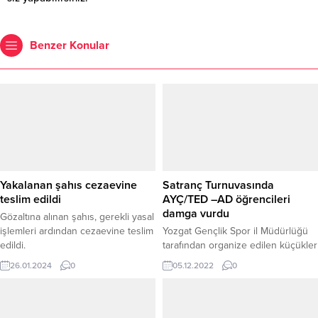
Benzer Konular
Yakalanan şahıs cezaevine
Satranç Turnuvasında
teslim edildi
AYÇ/TED –AD öğrencileri
damga vurdu
Gözaltına alınan şahıs, gerekli yasal
işlemleri ardından cezaevine teslim
Yozgat Gençlik Spor il Müdürlüğü
edildi.
tarafından organize edilen küçükler
İl Birinciliği Satranç Turnuvasında
26.01.2024
0
05.12.2022
0
AYÇ/TED –AD öğrencileri yine elde
ettikleri başarıyla damga vurdu.