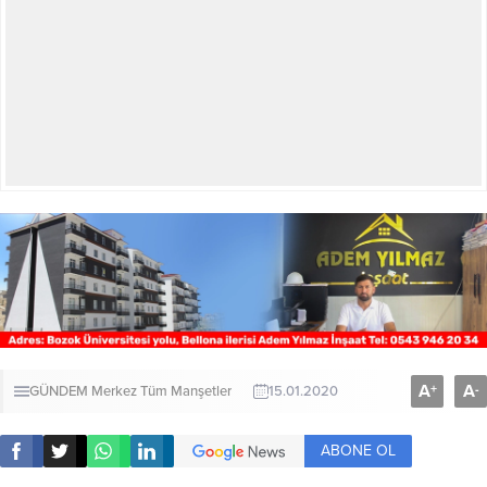
A
A
+
-
GÜNDEM
Merkez
Tüm Manşetler
15.01.2020
ABONE OL