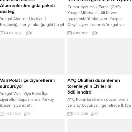
Alperenlerden gıda paketi
Cumhuriyet Halk Partisi (CHP)
desteği
Yozgat Milletvekili Ali Keven,
Yozgat Alperen Ocakları İl
gazetemiz Yeniufuk ve Yozgat
Başkanlığı, her yıl olduğu gibi bu yıl
Olay’ı ziyaret ederek Yozgat ve
da Ramazan ayı öncesinde ihtiyaç
ülke gündemine ilişkin
04.02.2026
0
07.09.2021
0
sahibi ailelere yönelik gıda kolisi
değerlendirmelerde bulundu.
yardımı gerçekleştirerek dayanışma
ve yardımlaşma geleneğini
sürdürdü. Ülke genelinde olduğu
gibi Yozgat’ta da yürütülen yardım
çalışmaları kapsamında, Ramazan
ayı için hazırlanan gıda paketleri
tespit edilen ihtiyaç sahibi ailelere
Vali Polat ilçe ziyaretlerini
AYÇ Okulları düzenlenen
ulaştırılmaya...
sürdürüyor
törenle yılın EN’lerini
ödüllendirdi
Yozgat Valisi Ziya Polat İlçe
ziyaretleri kapsamında Yerköy
AYÇ Koleji tarafından düzenlenen
ilçesini ziyaret etti.
ve 3 ay boyunca il genelinde İl, İlçe
yöneticileri ve vatandaşların oyları
11.08.2020
0
24.12.2018
0
ile yapılan anket çalışmaları sonucu
belirlenen 2018 yılının
EN’leri,düzenlenen törenle ödülleri