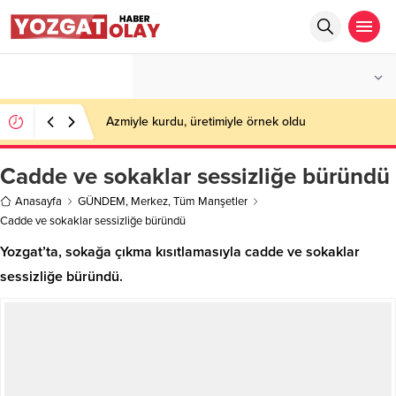
°C
YOZGAT
PARÇALI BULUTLU
Azmiyle kurdu, üretimiyle örnek oldu
Cadde ve sokaklar sessizliğe büründü
Anasayfa
GÜNDEM
,
Merkez
,
Tüm Manşetler
Cadde ve sokaklar sessizliğe büründü
Yozgat’ta, sokağa çıkma kısıtlamasıyla cadde ve sokaklar
sessizliğe büründü.