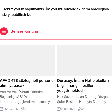
Henüz yorum yapılmamış. İlk yorumu yukarıdaki form aracılığıyla
siz yapabilirsiniz.
Benzer Konular
AFAD 473 sözleşmeli personel
Durusoy: İmam Hatip okulları
alımı yapacak
bilgili inançlı nesiller
yetiştirmektedir
Afet ve Acil Durum Yönetimi
Başkanlığı (AFAD), personel
Hak Savunucuları Derneği Yozgat
kadrosunu güçlendirmek amacıyla
Şube Başkanı Hüseyin Durusoy,
önemli bir alım ilanına çıktı. İçişleri
İmam Hatip Okulları’nın ortaokul ve
26.12.2025
0
14.09.2020
0
Bakanlığı’na bağlı AFAD tarafından
lise bölümlerinden oluştuğunu