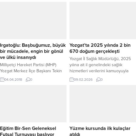
yapılan açıklamaya göre, 473
belirterek, İmam Hatip Okullarının
sözleşmeli personel alımı
temel gayesinin kendisi ve yaşadığı
gerçekleştirilecek. İlgili ilan, Resmi
toplum için bilgili, kültürlü, başarılı,
Gazete’de yayımlanarak yürürlüğe
kendine güvenen, inançlı gençler
girdi. İlanın yayımlanmasının
yetiştirmek olduğunu söyledi.
ardından, başvuruda bulunmak
isteyen vatandaşlar başvuru
Irgatoğlu: Başbuğumuz, büyük
Yozgat’ta 2025 yılında 2 bin
şartları, kontenjanlar ve alım
bir mücadele, engin bir gönül
670 doğum gerçekleşti
yapılacak kadrolar...
ve ülkü insanıydı
Yozgat İl Sağlık Müdürlüğü, 2025
Milliyetçi Hareket Partisi (MHP)
yılına ait il genelindeki sağlık
Yozgat Merkez İlçe Başkanı Tekin
hizmetleri verilerini kamuoyuyla
Irgatoğlu, Ülkücü Hareketin ve
paylaştı. Açıklanan rakamlar,
04.04.2018
0
09.02.2026
0
Milliyetçi Hareket Partisi’nin kurucu
Yozgat’ta sağlık alanında sunulan
liderinin ebediyete intikalinin
hizmetlerin kapsamını ve
üzerinden 21 yıl geçtiğini belirterek,
yoğunluğunu bir kez daha ortaya
“Rahmetli Başbuğumuz büyük bir
koydu. 2025 yılı içerisinde Yozgat
mücadele, engin bir gönül ve ülkü
genelindeki hastanelerde 2 bin
insanıydı.”dedi.
670 doğum hizmeti verilirken, 56
bin 595 hasta yatarak tedavi gördü.
Acil servislerde...
Eğitim Bir-Sen Geleneksel
Yüzme kursunda ilk kulaçlar
Futsal Turnuvası başlıyor
atıldı