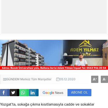
A
A
+
-
GÜNDEM
Merkez
Tüm Manşetler
05.12.2020
ABONE OL
Yozgat’ta, sokağa çıkma kısıtlamasıyla cadde ve sokaklar