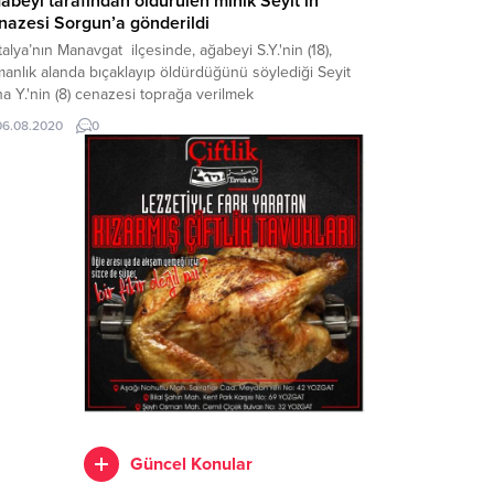
abeyi tarafından öldürülen minik Seyit’in
nazesi Sorgun’a gönderildi
alya’nın Manavgat ilçesinde, ağabeyi S.Y.'nin (18),
anlık alanda bıçaklayıp öldürdüğünü söylediği Seyit
a Y.'nin (8) cenazesi toprağa verilmek
re memleketi Yozgat’ın Sorgun ilçesine gönderildi.
06.08.2020
0
Güncel Konular