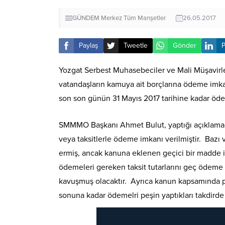
GÜNDEM
Merkez
Tüm Manşetler
26.05.2017
Paylaş
Tweetle
Gönder
P
Yozgat Serbest Muhasebeciler ve Mali Müşavirl
vatandaşların kamuya ait borçlarına ödeme imkanı
son son günün 31 Mayıs 2017 tarihine kadar ödey
SMMMO Başkanı Ahmet Bulut, yaptığı açıklamada,
veya taksitlerle ödeme imkanı verilmiştir. Baz
ermiş, ancak kanuna eklenen geçici bir madde ile
ödemeleri gereken taksit tutarlarını geç ödeme
kavuşmuş olacaktır. Ayrıca kanun kapsamında pe
sonuna kadar ödemelri peşin yaptıkları takdirde