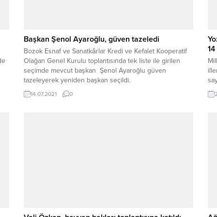
Başkan Şenol Ayaroğlu, güven tazeledi
Yo
14
Bozok Esnaf ve Sanatkârlar Kredi ve Kefalet Kooperatif
de
Olağan Genel Kurulu toplantısında tek liste ile girilen
Mil
seçimde mevcut başkan Şenol Ayaroğlu güven
ill
tazeleyerek yeniden başkan seçildi.
say
14.07.2021
0