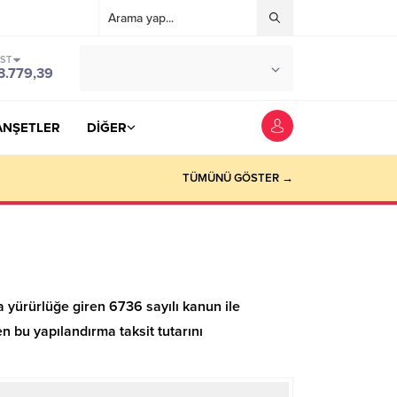
IST
°C
YOZGAT
3.779,39
PARÇALI BULUTLU
ANŞETLER
DİĞER
TÜMÜNÜ GÖSTER →
yürürlüğe giren 6736 sayılı kanun ile
n bu yapılandırma taksit tutarını