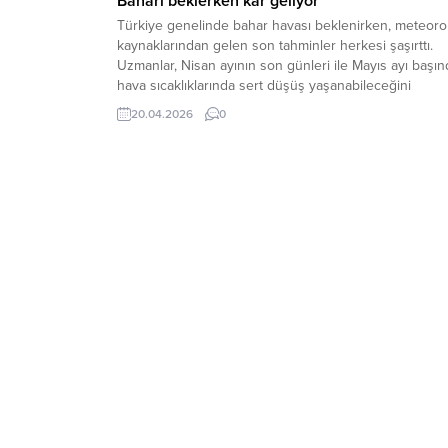
Baharı beklerken kar geliyor
Türkiye genelinde bahar havası beklenirken, meteorol
kaynaklarından gelen son tahminler herkesi şaşırttı.
Uzmanlar, Nisan ayının son günleri ile Mayıs ayı başın
hava sıcaklıklarında sert düşüş yaşanabileceğini
belirterek bazı bölgeler için kar yağışı uyarısında
20.04.2026
0
bulundu. Yapılan değerlendirmelere göre, 22 Nisan
Çarşamba günü özellikle yüksek kesimlerde kar yağış
ihtimali öne çıkıyor. Meteoroloji...