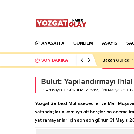
ANASAYFA
GÜNDEM
ASAYİŞ
SAĞ
SON DAKİKA
Bakan Gürlek: “
Bulut: Yapılandırmayı ihla
Anasayfa
GÜNDEM
,
Merkez
,
Tüm Manşetler
Bu
Yozgat Serbest Muhasebeciler ve Mali Müşavir
vatandaşların kamuya ait borçlarına ödeme imka
yatıramayanlar için son son günün 31 Mayıs 20