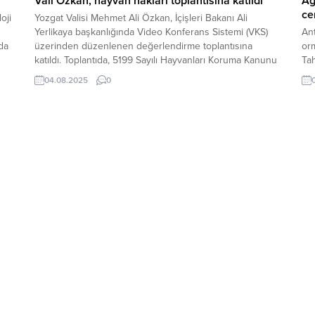
Vali Özkan, hayvan hakları toplantısına katıldı
Ağ
ce
oji
Yozgat Valisi Mehmet Ali Özkan, İçişleri Bakanı Ali
Yerlikaya başkanlığında Video Konferans Sistemi (VKS)
Ant
da
üzerinden düzenlenen değerlendirme toplantısına
orm
katıldı. Toplantıda, 5199 Sayılı Hayvanları Koruma Kanunu
Tah
çerçevesinde ülke genelinde yürütülen çalışmalar ele
üze
04.08.2025
0
alınarak, sahadaki mevcut uygulamalar ve karşılaşılan
ı
sorunlar değerlendirildi. Hayvanların korunmasına
yönelik uygulamaların etkinliğini artırmak ve kurumlar
arası koordinasyonu güçlendirmek...