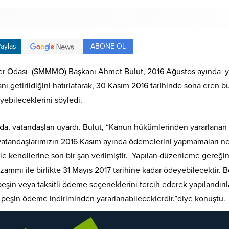
ABONE OL
aylaş
er Odası (SMMMO) Başkanı Ahmet Bulut, 2016 Ağustos ayında yür
 getirildiğini hatırlatarak, 30 Kasım 2016 tarihinde sona eren bu 
ebileceklerini söyledi.
 vatandaşları uyardı. Bulut, “Kanun hükümlerinden yararlanan va
ı vatandaşlarımızın 2016 Kasım ayında ödemelerini yapmamaları n
 kendilerine son bir şan verilmiştir. Yapılan düzenleme gereğince
 zammı ile birlikte 31 Mayıs 2017 tarihine kadar ödeyebilecekti
şin veya taksitli ödeme seçeneklerini tercih ederek yapılandırıl
 peşin ödeme indiriminden yararlanabileceklerdir.”diye konuştu.