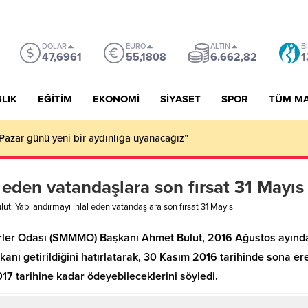
DOLAR
EURO
ALTIN
B
47,6961
55,1808
6.662,82
1
LIK
EĞİTİM
EKONOMİ
SİYASET
SPOR
TÜM M
Pazar günü yeni bir aydınlığa uyanacağız”
l eden vatandaşlara son fırsat 31 Mayıs
lut: Yapılandırmayı ihlal eden vatandaşlara son fırsat 31 Mayıs
ler Odası (SMMMO) Başkanı Ahmet Bulut, 2016 Ağustos ayında 
nı getirildiğini hatırlatarak, 30 Kasım 2016 tarihinde sona ere
17 tarihine kadar ödeyebileceklerini söyledi.