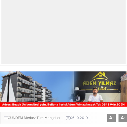
A
A
+
-
GÜNDEM
Merkez
Tüm Manşetler
06.10.2019