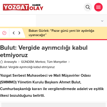
°C
YOZGAT
PARÇALI BULUTLU
Bakan Gürlek: “Pazar günü yeni bir aydınlığa
uyanacağız”
Bulut: Vergide ayrımcılığı kabul
etmiyoruz
Anasayfa
GÜNDEM
,
Merkez
,
Tüm Manşetler
Bulut: Vergide ayrımcılığı kabul etmiyoruz
Yozgat Serbest Muhasebeci ve Mali Müşavirler Odası
(SMMMO) Yönetim Kurulu Başkanı Ahmet Bulut,
Cumhurbaşkanlığı kararı ile vergilendirmede adalet ve eşitlik
ilkesi bozulduğunu belirtti.