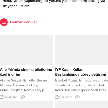
Henüz yorum yapılmamış. İlk yorumu yukarıdaki form aracılığıyla
siz yapabilirsiniz.
Benzer Konular
Aile Yılı’nda sinema biletlerine
İYF Kadın Kolları
özel indirim
Başkanlığında görev değişimi
Aile ve Sosyal Hizmetler Bakanı
İstanbul Yozgatlılar Federasyonu’da
Mahinur Özdemir Göktaş,
Yönetim Kurulu kararı ile İYF Kadın
Cumhurbaşkanı Recep Tayyip
Kolları Başkanlığı görevinden ihraç
Erdoğan tarafından ilan edilen “Aile
edilen Aysel Arslan’ın yerine Canan
03.03.2025
0
16.06.2021
0
Yılı” kapsamında ailelere yönelik
Kılıçarslan İYF Kadın Kolları Genel
yeni bir destek programını
Başkanlığı görevine getirildi.