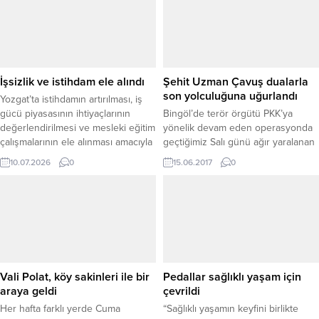
duyurdu. Bu kapsamda, Sinema
Salonu Yatırımcıları Derneği (SİSAY)
üyesi sinema salonlarında 2025 yılı
boyunca pazartesi ve çarşamba
günleri ailelere yüzde 40’a varan
indirim uygulanacak. AİLE
İşsizlik ve istihdam ele alındı
Şehit Uzman Çavuş dualarla
YILI’NDA...
son yolculuğuna uğurlandı
Yozgat’ta istihdamın artırılması, iş
gücü piyasasının ihtiyaçlarının
Bingöl’de terör örgütü PKK’ya
değerlendirilmesi ve mesleki eğitim
yönelik devam eden operasyonda
çalışmalarının ele alınması amacıyla
geçtiğimiz Salı günü ağır yaralanan
İl İstihdam ve Mesleki Eğitim
ve tedavi gördüğü hastanede şehit
10.07.2026
0
15.06.2017
0
Kurulu’nun 2026 yılı 3. Olağan
olan Yozgatlı Uzman Çavuş
Toplantısı, Vali Mehmet Ali Özkan
Abdullah Büyüksoy’un cenazesi
başkanlığında gerçekleştirildi. Kamu
ailesinin yaşadığı Ankara’da
kurum ve kuruluşlarının temsilcileri
gözyaşları arasında toprağa verildi.
ile ilgili paydaşların katıldığı
toplantıda, Yozgat’ta istihdamın
artırılmasına yönelik yürütülen
çalışmalar, iş gücü...
Vali Polat, köy sakinleri ile bir
Pedallar sağlıklı yaşam için
araya geldi
çevrildi
Her hafta farklı yerde Cuma
“Sağlıklı yaşamın keyfini birlikte