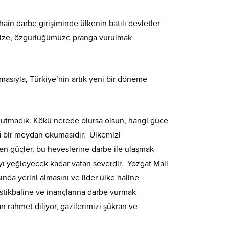
 darbe girişiminde ülkenin batılı devletler
rimize, özgürlüğümüze pranga vurulmak
masıyla, Türkiye’nin artık yeni bir döneme
nutmadık. Kökü nerede olursa olsun, hangi güce
ihî bir meydan okumasıdır. Ülkemizi
n güçler, bu heveslerine darbe ile ulaşmak
mayı yeğleyecek kadar vatan severdir. Yozgat Mali
nda yerini almasını ve lider ülke haline
istikbaline ve inançlarına darbe vurmak
an rahmet diliyor, gazilerimizi şükran ve