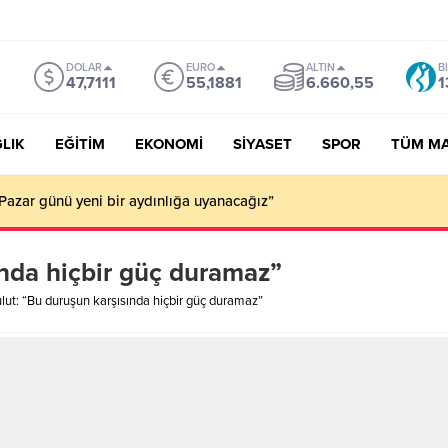
DOLAR
EURO
ALTIN
B
47,7111
55,1881
6.660,55
1
LIK
EĞİTİM
EKONOMİ
SİYASET
SPOR
TÜM M
Pazar günü yeni bir aydınlığa uyanacağız”
ında hiçbir güç duramaz”
lut: “Bu duruşun karşısında hiçbir güç duramaz”