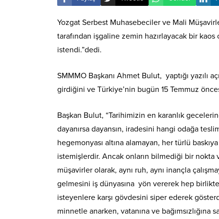
Yozgat Serbest Muhasebeciler ve Mali Müşavirl
tarafından işgaline zemin hazırlayacak bir kao
istendi.”dedi.
SMMMO Başkanı Ahmet Bulut, yaptığı yazılı açıkl
girdiğini ve Türkiye’nin bugün 15 Temmuz önce
Başkan Bulut, “Tarihimizin en karanlık geceler
dayanırsa dayansın, iradesini hangi odağa tesli
hegemonyası altına alamayan, her türlü baskıy
istemişlerdir. Ancak onların bilmediği bir nokta
müşavirler olarak, aynı ruh, aynı inançla çalışm
gelmesini iş dünyasına yön vererek hep birlikte 
isteyenlere karşı gövdesini siper ederek gösterdi
minnetle anarken, vatanına ve bağımsızlığına sa