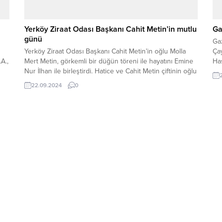
Yerköy Ziraat Odası Başkanı Cahit Metin’in mutlu
Ga
günü
Ga
Yerköy Ziraat Odası Başkanı Cahit Metin’in oğlu Molla
Çay
.A.,
Mert Metin, görkemli bir düğün töreni ile hayatını Emine
Has
Nur İlhan ile birleştirdi. Hatice ve Cahit Metin çiftinin oğlu
olan Molla Mert Metin, Zeliha ve İbrahim İlhan’ın kızı
22.09.2024
0
Emine Nur İlhan ile dünya evine girdi.