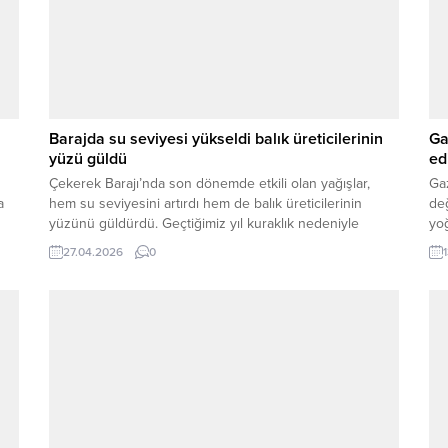
Barajda su seviyesi yükseldi balık üreticilerinin
Ga
yüzü güldü
ed
Çekerek Barajı’nda son dönemde etkili olan yağışlar,
Ga
a
hem su seviyesini artırdı hem de balık üreticilerinin
değ
yüzünü güldürdü. Geçtiğimiz yıl kuraklık nedeniyle
yoğ
doluluk oranı yüzde 20,6’ya kadar düşen barajda, son
kes
27.04.2026
0
yağışların ardından bu oran yüzde 60,6’ya yükseldi. Su
tem
seviyesindeki artış, özellikle balık sağlığı ve yemleme
hay
süreçlerinde yaşanan sorunların büyük ölçüde ortadan...
Öze
gaz