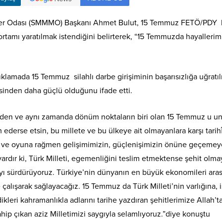
er Odası (SMMMO) Başkanı Ahmet Bulut, 15 Temmuz FETÖ/PDY hain
s ortamı yaratılmak istendiğini belirterek, “15 Temmuzda hayalle
amada 15 Temmuz silahlı darbe girişiminin başarısızlığa uğratıl
sinden daha güçlü olduğunu ifade etti.
inden ve aynı zamanda dönüm noktaların biri olan 15 Temmuz u u
m ederse etsin, bu millete ve bu ülkeye ait olmayanlara karşı tar
a ve oyuna rağmen gelişimimizin, güçlenişimizin önüne geçemeye
 vardır ki, Türk Milleti, egemenliğini teslim etmektense şehit ol
ayı sürdürüyoruz. Türkiye’nin dünyanın en büyük ekonomileri arası
çalışarak sağlayacağız. 15 Temmuz da Türk Milleti’nin varlığına, 
kleri kahramanlıkla adlarını tarihe yazdıran şehitlerimize Allah’t
hip çıkan aziz Milletimizi saygıyla selamlıyoruz.”diye konuştu