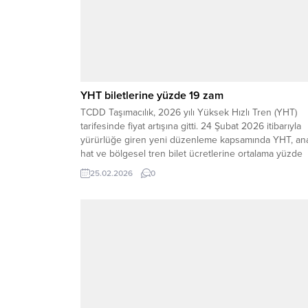
YHT biletlerine yüzde 19 zam
TCDD Taşımacılık, 2026 yılı Yüksek Hızlı Tren (YHT)
tarifesinde fiyat artışına gitti. 24 Şubat 2026 itibarıyla
yürürlüğe giren yeni düzenleme kapsamında YHT, an
hat ve bölgesel tren bilet ücretlerine ortalama yüzde
19,23 oranında zam yapıldı.Gece yarısından itibaren
25.02.2026
0
geçerli olan yeni fiyatlar; özellikle Istanbul, Ankara,
Eskisehir, Konya ve Sivas hatlarında seyahat...