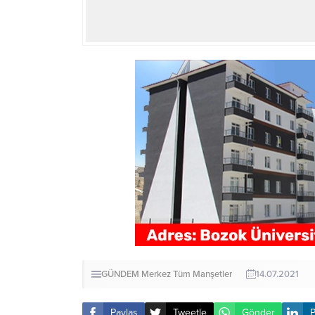
GÜNDEM
Merkez
Tüm Manşetler
14.07.2021
Paylaş
Tweetle
Gönder
P