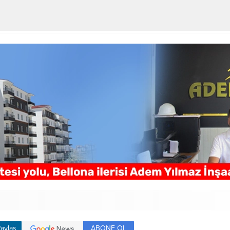
ABONE OL
aylaş