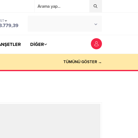
IST
°C
YOZGAT
3.779,39
PARÇALI BULUTLU
ANŞETLER
DİĞER
TÜMÜNÜ GÖSTER →