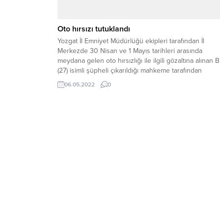
Oto hırsızı tutuklandı
Yozgat İl Emniyet Müdürlüğü ekipleri tarafından İl
Merkezde 30 Nisan ve 1 Mayıs tarihleri arasında
meydana gelen oto hırsızlığı ile ilgili gözaltına alınan B
(27) isimli şüpheli çıkarıldığı mahkeme tarafından
tutuklanarak cezaevine gönderildi.
06.05.2022
0