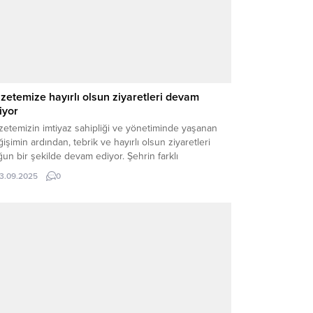
zetemize hayırlı olsun ziyaretleri devam
iyor
zetemizin imtiyaz sahipliği ve yönetiminde yaşanan
işimin ardından, tebrik ve hayırlı olsun ziyaretleri
un bir şekilde devam ediyor. Şehrin farklı
imlerinden siyaset, iş dünyası ve sivil toplum
13.09.2025
0
silcileri gazetemizi ziyaret ederek yeni dönemin
ırlı olması temennisinde bulundu. Bu kapsamda İl
l İdaresi Genel Sekreter Yardımcısı Ali Fuat Fidan,
etemizi ziyaret...