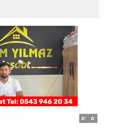
A
A
+
-