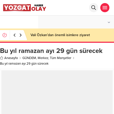
°C
YOZGAT
AZ BULUTLU
Vali Özkan’dan önemli isimlere ziyaret
Bu yıl ramazan ayı 29 gün sürecek
Anasayfa
GÜNDEM
,
Merkez
,
Tüm Manşetler
Bu yıl ramazan ayı 29 gün sürecek