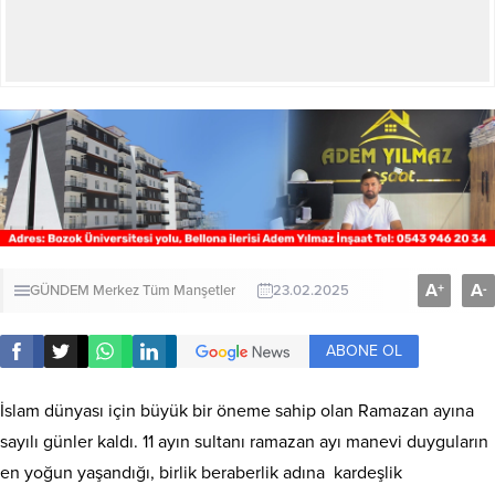
A
A
+
-
GÜNDEM
Merkez
Tüm Manşetler
23.02.2025
ABONE OL
İslam dünyası için büyük bir öneme sahip olan Ramazan ayına
sayılı günler kaldı. 11 ayın sultanı ramazan ayı manevi duyguların
en yoğun yaşandığı, birlik beraberlik adına kardeşlik