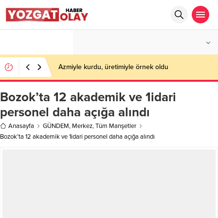
°C
YOZGAT
PARÇALI BULUTLU
Azmiyle kurdu, üretimiyle örnek oldu
Bozok’ta 12 akademik ve 1idari
personel daha açığa alındı
Anasayfa
GÜNDEM
,
Merkez
,
Tüm Manşetler
Bozok’ta 12 akademik ve 1idari personel daha açığa alındı