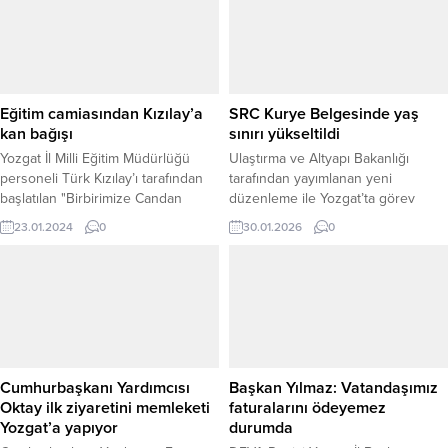
Eğitim camiasından Kızılay’a
SRC Kurye Belgesinde yaş
kan bağışı
sınırı yükseltildi
Yozgat İl Milli Eğitim Müdürlüğü
Ulaştırma ve Altyapı Bakanlığı
personeli Türk Kızılay’ı tarafından
tarafından yayımlanan yeni
başlatılan "Birbirimize Candan
düzenleme ile Yozgat’ta görev
Bağlıyız" kampanyasına kan
yapan kuryeleri de ilgilendiren SRC
23.01.2024
0
30.01.2026
0
bağışında bulunarak destek oldu.
kurye mesleki yeterlilik belgesinde
yaş sınırı yeniden belirlendi. Resmî
Gazete’de yayımlanarak yürürlüğe
giren Karayolu Taşımacılık
Faaliyetleri Mesleki Yeterlilik Eğitimi
Yönetmeliği’ndeki değişiklikle, ilk
kez SRC kurye mesleki yeterlilik
belgesi mevzuatta açık şekilde
Cumhurbaşkanı Yardımcısı
Başkan Yılmaz: Vatandaşımız
tanımlandı. Yeni düzenleme...
Oktay ilk ziyaretini memleketi
faturalarını ödeyemez
Yozgat’a yapıyor
durumda