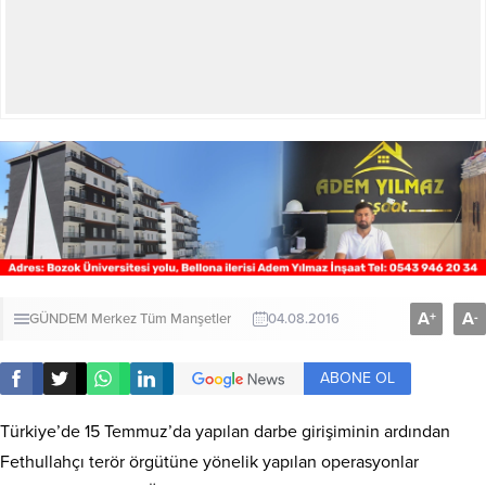
A
A
+
-
GÜNDEM
Merkez
Tüm Manşetler
04.08.2016
ABONE OL
Türkiye’de 15 Temmuz’da yapılan darbe girişiminin ardından
Fethullahçı terör örgütüne yönelik yapılan operasyonlar