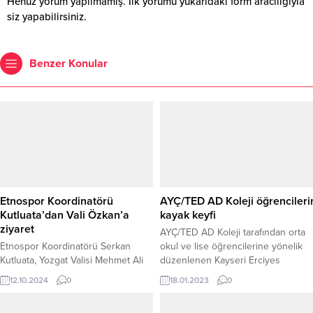
Henüz yorum yapılmamış. İlk yorumu yukarıdaki form aracılığıyla
siz yapabilirsiniz.
Benzer Konular
Etnospor Koordinatörü
AYÇ/TED AD Koleji öğrencileri
Kutluata’dan Vali Özkan’a
kayak keyfi
ziyaret
AYÇ/TED AD Koleji tarafından orta
Etnospor Koordinatörü Serkan
okul ve lise öğrencilerine yönelik
Kutluata, Yozgat Valisi Mehmet Ali
düzenlenen Kayseri Erciyes
Özkan'ı makamında ziyaret ederek,
gezisinde öğrenciler kızak
12.10.2024
0
18.01.2023
0
Yozgat'ta planlanan önemli projeler
kaymanın keyfini doyasıya yaşadı.
hakkında bilgi verdi.