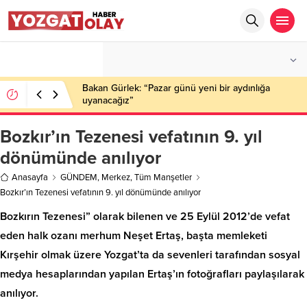
°C
YOZGAT
AZ BULUTLU
Bakan Gürlek: “Pazar günü yeni bir aydınlığa
uyanacağız”
Bozkır’ın Tezenesi vefatının 9. yıl
dönümünde anılıyor
Anasayfa
GÜNDEM
,
Merkez
,
Tüm Manşetler
Bozkır’ın Tezenesi vefatının 9. yıl dönümünde anılıyor
Bozkırın Tezenesi” olarak bilenen ve 25 Eylül 2012’de vefat
eden halk ozanı merhum Neşet Ertaş, başta memleketi
Kırşehir olmak üzere Yozgat’ta da sevenleri tarafından sosyal
medya hesaplarından yapılan Ertaş’ın fotoğrafları paylaşılarak
anılıyor.