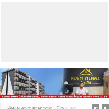
A
A
+
-
GÜNDEM
Merkez
Tüm Manşetler
25.09.2021