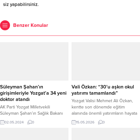
siz yapabilirsiniz.
Benzer Konular
Süleyman Şahan’ın
Vali Özkan: “30’u aşkın okul
girişimleriyle Yozgat’a 34 yeni
yatırımı tamamlandı”
doktor atandı
Yozgat Valisi Mehmet Ali Özkan,
AK Parti Yozgat Milletvekili
kentte son dönemde eğitim
Süleyman Şahan’ın Sağlık Bakanı
alanında önemli yatırımların hayata
Fahrettin Koca ile yaptığı
geçirildiğini belirterek, son bir
02.05.2024
0
15.05.2026
0
görüşmeler neticesinde Yozgat’a
buçuk yıl içerisinde 30’u aşkın okul
26 Uzman hekim, 8’de pratisyen
yatırımının tamamlandığını söyledi.
olmak üzere toplamda 34 doktorun
Vali Özkan, yapılan çalışmaların