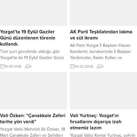
ataması yapıldı.
Türkiye Yüzyılı hedefleri
doğrultusunda gençlerin daha
donanımlı ve modern eğitim
ortamlarında yetişmesine katkı
sağladığını vurguladı. Yozgat’ta
Yozgat’ta 19 Eylül Gaziler
AK Parti Teşkilatından lokma
eğitimden sosyal hizmetlere,
Günü düzenlenen törenle
ve süt ikramı
spordan...
kutlandı.
AK Parti Yozgat İl Başkanı Hasan
Tüm yurt genelinde olduğu gibi
Kandemir, beraberinde İl Başkan
Yozgat’ta da 19 Eylül Gaziler Günü
Yardımcıları, Kadın Kolları ve
düzenlenen törenle kutlandı.
Gençlik Kolları Başkanlıkları ile
19.09.2018
0
03.02.2026
0
birlikte, Berat Kandili dolayısıyla
Yozgat Çapanoğlu Camii’nde
vatandaşlarla bir araya geldi. Yatsı
namazı sonrası gerçekleşen
programda, mübarek gecenin
manevi atmosferi içerisinde birlik,
beraberlik ve kardeşlik duyguları
pekiştirildi. Camii çıkışında
Vali Özkan: “Çanakkale Zaferi
Vali Yurtnaç: Yozgat’ın
hemşehrilere lokma ve...
tarihe yön verdi”
fırsatlarını dışarıya izah
etmemiz lazım
Yozgat Valisi Mehmet Ali Özkan, 18
Mart Çanakkale Zaferi ve Şehitleri
Yozgat Valisi Kemal Yurtnaç, şehrin