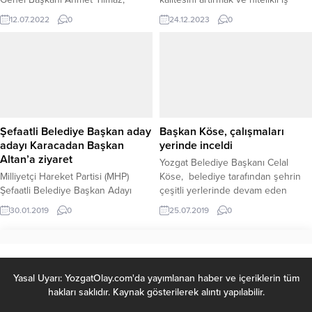
tarafından düzenlenen “Gurbetten
gücü yetiştirmek adına önemli bir
12.07.2022
0
24.12.2023
0
sılaya Yozgatlılar buluşması”
adım attı. N
siyaset, iş dünyası ve yurt dışından
gelen gurbetçileri bir araya getirdi.
Şefaatli Belediye Başkan aday
Başkan Köse, çalışmaları
adayı Karacadan Başkan
yerinde inceldi
Altan’a ziyaret
Yozgat Belediye Başkanı Celal
Milliyetçi Hareket Partisi (MHP)
Köse, belediye tarafından şehrin
Şefaatli Belediye Başkan Adayı
çeşitli yerlerinde devam eden
Ahmet Demirel’in geçtiğimiz
çalışmaları yerinde inceleyerek bilgi
30.01.2019
0
25.07.2019
0
günlerde geçirdiği kalp krizi
aldı.
sonrası hayatını kaybetmesi ile
boşalan aday adaylığı için
müracaatta bulunan Avukat Müjdat
Karaca ve İlçe Teşkilatı, İl Başkanı
Yasal Uyarı: YozgatOlay.com'da yayımlanan haber ve içeriklerin tüm
Ferhat Altan’ı parti binasında
hakları saklıdır. Kaynak gösterilerek alıntı yapılabilir.
ziyaret etti.