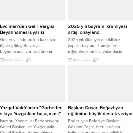
Evcimen’den Gelir Vergisi
2025 yılı bayram ikramiyesi
Beyannamesi uyarısı
artışı onaylandı
Geçen yıl elde edilen kazanca
2025 yılı itibarıyla emeklilere
ilişkin yıllık gelir vergisi
yapılan bayram ikramiyeleri,
beyannamesi verme dönemi
milyonlarca emekli vatandaşın
resmen başladı. Yozgat Serbest
merakla beklediği bir konu haline
02.03.2025
0
14.03.2025
0
Muhasebeci ve Mali Müşavirler
geldi. Bu yıl, emekli bayram
Odası (SMMMO) Başkanı Harun
ikramiyesi tutarlarına bin liralık bir
Evcimen, gelir vergisi mükelleflerini
artış yapıldı ve Meclis Plan Bütçe
beyannamelerini zamanında
Komisyonu’ndan geçti. Yapılan
vermeleri konusunda uyardı.
düzenleme ile 4 bin lira olarak
Evcimen, ticari, zirai ve mesleki
belirlenen bayram ikramiyeleri,
faaliyette bulunan ve gerçek
emekliler ve sendikalar tarafından
usulde vergilendirilen gelir vergisi
yeterli bulunmazken,
Yozgat Vakfı’ndan “Gurbetten
Başkan Coşar, Boğazlıyan
mükelleflerinin 2024 yılına ilişkin...
ikramiyelerde...
sılaya Yozgatlılar buluşması”
eğitimine büyük destek veriyor
İstanbul Yozgatlılar Federasyonu
Boğazlıyan Belediye Başkanı
Genel Başkanı ve Yozgat Vakfı
Gökhan Coşar, ilçenin eğitim
Genel Başkanı Ahmet Yılmaz,
kalitesini artırmak ve nitelikli iş