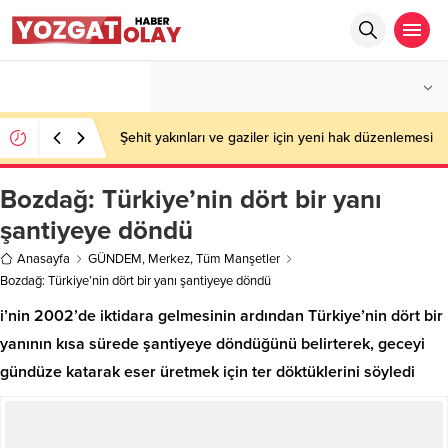
°C
YOZGAT
PARÇALI BULUTLU
Şehit yakınları ve gaziler için yeni hak düzenlemesi
Bozdağ: Türkiye’nin dört bir yanı
şantiyeye döndü
Anasayfa
GÜNDEM
,
Merkez
,
Tüm Manşetler
Bozdağ: Türkiye’nin dört bir yanı şantiyeye döndü
i’nin 2002’de iktidara gelmesinin ardından Türkiye’nin dört bir
yanının kısa sürede şantiyeye döndüğünü belirterek, geceyi
gündüze katarak eser üretmek için ter döktüklerini söyledi