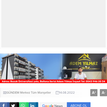
A
A
+
-
GÜNDEM
Merkez
Tüm Manşetler
14.08.2022
ABONE OL