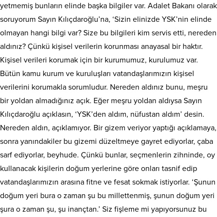
yetmemiş bunların elinde başka bilgiler var. Adalet Bakanı olarak
soruyorum Sayın Kılıçdaroğlu’na, ‘Sizin elinizde YSK’nin elinde
olmayan hangi bilgi var? Size bu bilgileri kim servis etti, nereden
aldınız? Çünkü kişisel verilerin korunması anayasal bir haktır.
Kişisel verileri korumak için bir kurumumuz, kurulumuz var.
Bütün kamu kurum ve kuruluşları vatandaşlarımızın kişisel
verilerini korumakla sorumludur. Nereden aldınız bunu, meşru
bir yoldan almadığınız açık. Eğer meşru yoldan aldıysa Sayın
Kılıçdaroğlu açıklasın, ‘YSK’den aldım, nüfustan aldım’ desin.
Nereden aldın, açıklamıyor. Bir gizem veriyor yaptığı açıklamaya,
sonra yanındakiler bu gizemi düzeltmeye gayret ediyorlar, çaba
sarf ediyorlar, beyhude. Çünkü bunlar, seçmenlerin zihninde, oy
kullanacak kişilerin doğum yerlerine göre onları tasnif edip
vatandaşlarımızın arasına fitne ve fesat sokmak istiyorlar. ‘Şunun
doğum yeri bura o zaman şu bu millettenmiş, şunun doğum yeri
şura o zaman şu, şu inançtan.’ Siz fişleme mi yapıyorsunuz bu