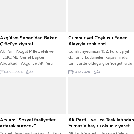
Akgül ve Şahan’dan Bakan
Cumhuriyet Coşkusu Fener
Çiftçi’ye ziyaret
Alayıyla renklendi
AK Parti Yozgat Milletvekili ve
Cumhuriyetimizin 102. kuruluş yıl
TESKOMB Genel Başkanı
dönümü kutlamaları kapsamında,
Abdulkadir Akgül ve AK Parti
tüm yurtta olduğu gibi Yozgat’ta da
Yozgat Milletvekili Süleyman Şahan,
Cumhuriyet Bayramı coşkusu fener
03.04.2026
0
30.10.2025
0
İçişleri Bakanı Mustafa Çiftçi’yi
alayıyla doruğa ulaştı. Akşam
makamında ziyaret etti.
saatlerinde Yozgat Otogarı önünde
Gerçekleştirilen ziyarette, Yozgat
toplanan vatandaşlar, ellerinde Türk
başta olmak üzere çeşitli konuların
bayrakları ve meşalelerle yürüyüşe
ele alındığı öğrenildi. Yozgat’ın
katıldı. Polis Bando Takımı’nın
ihtiyaç ve taleplerini her platformda
seslendirdiği marşlar eşliğinde
gündeme taşıyan Akgül ve Şahan,
başlayan fener alayı, Cumhuriyet’in
bakanlık nezdinde yürüttükleri
102. yılına yakışır bir coşku ile...
Arslan: “Sosyal faaliyetler
AK Parti İl ve İlçe Teşkilatından
temasları...
artarak sürecek”
Yılmaz’a hayırlı olsun ziyareti
Yozgat Belediye Başkanı Dr. Kazım
AK Parti Yozgat İl Başkanı Çelebi