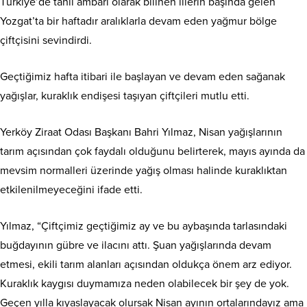
Türkiye’de tahıl ambarı olarak bilinen illerin başında gelen
Yozgat’ta bir haftadır aralıklarla devam eden yağmur bölge
çiftçisini sevindirdi.
Geçtiğimiz hafta itibari ile başlayan ve devam eden sağanak
yağışlar, kuraklık endişesi taşıyan çiftçileri mutlu etti.
Yerköy Ziraat Odası Başkanı Bahri Yılmaz, Nisan yağışlarının
tarım açısından çok faydalı olduğunu belirterek, mayıs ayında da
mevsim normalleri üzerinde yağış olması halinde kuraklıktan
etkilenilmeyeceğini ifade etti.
Yılmaz, “Çiftçimiz geçtiğimiz ay ve bu aybaşında tarlasındaki
buğdayının gübre ve ilacını attı. Şuan yağışlarında devam
etmesi, ekili tarım alanları açısından oldukça önem arz ediyor.
Kuraklık kaygısı duymamıza neden olabilecek bir şey de yok.
Geçen yılla kıyaslayacak olursak Nisan ayının ortalarındayız ama