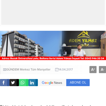
A
A
+
-
GÜNDEM
Merkez
Tüm Manşetler
14.04.2017
ABONE OL