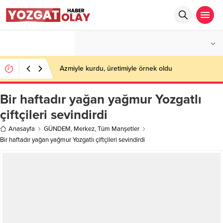
°C
YOZGAT
PARÇALI BULUTLU
Azmiyle kurdu, üretimiyle örnek oldu
Bir haftadır yağan yağmur Yozgatlı
çiftçileri sevindirdi
Anasayfa
GÜNDEM
,
Merkez
,
Tüm Manşetler
Bir haftadır yağan yağmur Yozgatlı çiftçileri sevindirdi