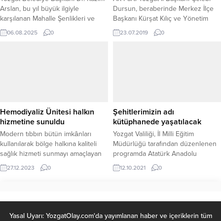
Arslan, bu yıl büyük ilgiyle
Dursun, beraberinde Merkez İlçe
karşılanan Mahalle Şenlikleri ve
Başkanı Kürşat Kılıç ve Yönetim
yakında gerçekleşecek olan
Kurulu üyeleri ile birlikte İl Özel
06.08.2025
0
23.07.2019
0
Sürmeli Şenlikleri hakkında önemli
İdaresi Genel Sekreterliğine atanan
açıklamalarda bulundu. Başkan
Nafiz Yılmaz’a hayırlı olsun
Arslan, belediyeciliğin sadece
ziyaretinde bulundu.
altyapı hizmetlerinden ibaret
olmadığını belirterek, sosyal
faaliyetlerin de şehrin gelişimi ve
toplumun kaynaşması açısından
hayati öneme sahip olduğunu
Hemodiyaliz Ünitesi halkın
Şehitlerimizin adı
vurguladı. Arslan, “Yıl boyunca
hizmetine sunuldu
kütüphanede yaşatılacak
farklı...
Modern tıbbın bütün imkânları
Yozgat Valiliği, İl Milli Eğitim
kullanılarak bölge halkına kaliteli
Müdürlüğü tarafından düzenlenen
sağlık hizmeti sunmayı amaçlayan
programda Atatürk Anadolu
Üniversite Tıp Fakültesi Araştırma
Lisesi’nde Şehit Piyade Astsubay
27.12.2023
0
12.10.2021
0
ve Uygulama Hastanesi’nde
Çavuş Hasan Aydın Kütüphanesi
hemodiyaliz ünitesi halkın
ve İmam Hatip Ortaokulu’nda Şehit
hizmetine sunuldu.
Polis Yusuf Çelik adına açılışı
yapılan kütüphaneler ile
şehitlerimizin adı yaşatılacak.
Yasal Uyarı: YozgatOlay.com'da yayımlanan haber ve içeriklerin tüm