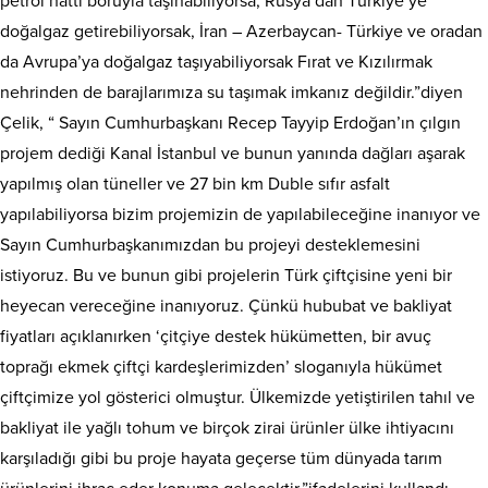
petrol hattı boruyla taşınabiliyorsa, Rusya’dan Türkiye’ye
doğalgaz getirebiliyorsak, İran – Azerbaycan- Türkiye ve oradan
da Avrupa’ya doğalgaz taşıyabiliyorsak Fırat ve Kızılırmak
nehrinden de barajlarımıza su taşımak imkanız değildir.”diyen
Çelik, “ Sayın Cumhurbaşkanı Recep Tayyip Erdoğan’ın çılgın
projem dediği Kanal İstanbul ve bunun yanında dağları aşarak
yapılmış olan tüneller ve 27 bin km Duble sıfır asfalt
yapılabiliyorsa bizim projemizin de yapılabileceğine inanıyor ve
Sayın Cumhurbaşkanımızdan bu projeyi desteklemesini
istiyoruz. Bu ve bunun gibi projelerin Türk çiftçisine yeni bir
heyecan vereceğine inanıyoruz. Çünkü hububat ve bakliyat
fiyatları açıklanırken ‘çitçiye destek hükümetten, bir avuç
toprağı ekmek çiftçi kardeşlerimizden’ sloganıyla hükümet
çiftçimize yol gösterici olmuştur. Ülkemizde yetiştirilen tahıl ve
bakliyat ile yağlı tohum ve birçok zirai ürünler ülke ihtiyacını
karşıladığı gibi bu proje hayata geçerse tüm dünyada tarım