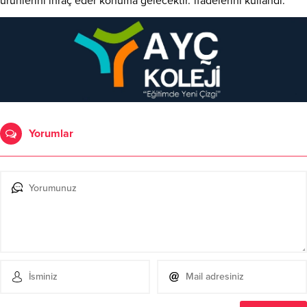
ürünlerini ihraç eder konuma gelecektir.”ifadelerini kullandı.
Yorumlar