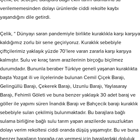
verilememesinden dolayı ürünlerde ciddi rekolte kaybı
yaşandığını dile getirdi.
Çelik, “ Dünyayı saran pandemiyle birlikte kuraklıkla karşı karşıya
kaldığımız zorlu bir sene geçiriyoruz. Kuraklık sebebiyle
çiftçilerimiz yaklaşık yüzde 70’lere varan zararla karşı karşıya
kalmıştır. Sulu ve kıraç tarım arazilerinin birçoğu biçilmez
durumdadır. Bununla beraber Türkiye geneli yaşanan kuraklıkta
başta Yozgat ili ve ilçelerinde bulunan Cemil Çiçek Barajı,
Gelingüllü Barajı, Çekerek Barajı, Uzunlu Barajı, Yaylasaray
Barajı, Fehimli Göleti ve buna benzer yaklaşık 30 adet baraj ve
göller ile yapımı süren İnandık Barajı ve Bahçecik barajı kuraklık
sebebiyle suları çekilmiş bulunmaktadır. Bu barajlara bağlı
sulama birliğine bağlı sulu tarım yapan arazilerde susuzluktan
dolayı verim rekoltesi ciddi oranda düşüş yaşamıştır. Bu ve buna
benzer barajların toprağa can vermesi için barajlardaki doluluk