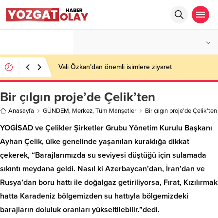
°C
YOZGAT
AZ BULUTLU
Vali Özkan’dan önemli isimlere ziyaret
Bir çılgın proje’de Çelik’ten
Anasayfa
GÜNDEM
,
Merkez
,
Tüm Manşetler
Bir çılgın proje’de Çelik’ten
YOGİSAD ve Çelikler Şirketler Grubu Yönetim Kurulu Başkanı
Ayhan Çelik, ülke genelinde yaşanılan kuraklığa dikkat
çekerek, “Barajlarımızda su seviyesi düştüğü için sulamada
sıkıntı meydana geldi. Nasıl ki Azerbaycan’dan, İran’dan ve
Rusya’dan boru hattı ile doğalgaz getiriliyorsa, Fırat, Kızılırmak
hatta Karadeniz bölgemizden su hattıyla bölgemizdeki
barajların doluluk oranları yükseltilebilir.”dedi.