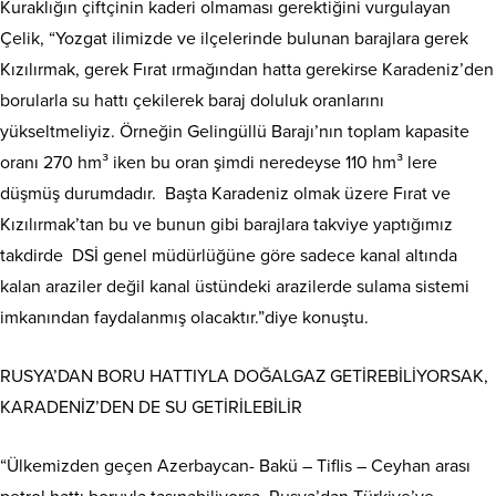
Kuraklığın çiftçinin kaderi olmaması gerektiğini vurgulayan
Çelik, “Yozgat ilimizde ve ilçelerinde bulunan barajlara gerek
Kızılırmak, gerek Fırat ırmağından hatta gerekirse Karadeniz’den
borularla su hattı çekilerek baraj doluluk oranlarını
yükseltmeliyiz. Örneğin Gelingüllü Barajı’nın toplam kapasite
oranı 270 hm³ iken bu oran şimdi neredeyse 110 hm³ lere
düşmüş durumdadır. Başta Karadeniz olmak üzere Fırat ve
Kızılırmak’tan bu ve bunun gibi barajlara takviye yaptığımız
takdirde DSİ genel müdürlüğüne göre sadece kanal altında
kalan araziler değil kanal üstündeki arazilerde sulama sistemi
imkanından faydalanmış olacaktır.”diye konuştu.
RUSYA’DAN BORU HATTIYLA DOĞALGAZ GETİREBİLİYORSAK,
KARADENİZ’DEN DE SU GETİRİLEBİLİR
“Ülkemizden geçen Azerbaycan- Bakü – Tiflis – Ceyhan arası