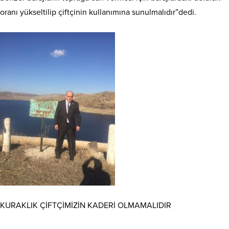
oranı yükseltilip çiftçinin kullanımına sunulmalıdır”dedi.
KURAKLIK ÇİFTÇİMİZİN KADERİ OLMAMALIDIR