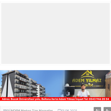
A
A
+
-
GÜNDEM
Merkez
Tüm Manşetler
01.06.2021