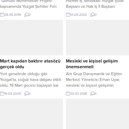
"Gönüllü Mühendisler Projesi"
Hizmet İş Sendikası Yozgat Şube
kapsamında Yozgat Şehitler Fen
Başkanı ve Hak İş İl Başkanı
Lisesi öğrencileriyle bir aya geldi.
Ferman Zarasız, İşsizliğin ülkede
28.09.2019
0
01.04.2020
0
gün geçtikçe daha önemli bir sorun
haline geldiğini gördükleri
Koronavirüs salgını bahanesiyle
işçilerin işten çıkarılmalarının
yasaklanmasını istediklerini söyledi.
Mart kapıdan baktırır atasözü
Mesleki ve kişisel gelişim
gerçek oldu
önemsenmeli
Yurt genelinde olduğu gibi
Artı Grup Danışmanlık ve Eğitim
Yozgat’ta, soğuk hava dalgası etkili
Merkezi Yöneticisi Erhan Uyar,
oldu. 19 Mart gecesi başlayan kar
mesleki ve kişisel gelişimin
yağışı kenti beyaza bürüdü.
toplumun her kesimi tarafından
19.03.2025
0
20.03.2018
0
Yozgatlılar, Mart ayında kar
önemsenmesi gerektiğini söyledi.
görmenin şaşkınlığını yaşarken,
şehirde ulaşımda zaman zaman
aksaklıklar yaşandı ve okullar tatil
edildi. Sabah saatlerinde işe gitmek
isteyen vatandaşlar, şehri etkisi