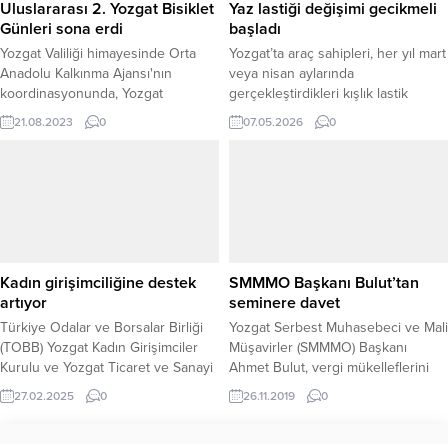
Uluslararası 2. Yozgat Bisiklet
Yaz lastiği değişimi gecikmeli
Günleri sona erdi
başladı
Yozgat Valiliği himayesinde Orta
Yozgat’ta araç sahipleri, her yıl mart
Anadolu Kalkınma Ajansı'nın
veya nisan aylarında
koordinasyonunda, Yozgat
gerçekleştirdikleri kışlık lastik
Belediyesi ve Gençlik Spor İl
değişimini, bu yıl Mart ve Nisan
21.08.2023
0
07.05.2026
0
Müdürlüğü iş birliğiyle düzenlenen
aylarında etkili olan yağışlar
Ulusal Dağ Bisiklet Yarışları, 16 farklı
nedeniyle gecikmeli olarak
kategoride toplam 182 sporcunun
yapmaya başladı. Yağışlı havaların
katılımıyla Yozgat'ta gerçekleştirildi.
uzamasıyla birlikte vatandaşlar
yazlık lastik değişimi için oto
lastikçilerin yolu tutuluyor.
YOĞUNLUK BİR BUÇUK AY
GECİKMELİ BAŞLADI İlde yaklaşık
Kadın girişimciliğine destek
SMMMO Başkanı Bulut’tan
17 yıldır...
artıyor
seminere davet
Türkiye Odalar ve Borsalar Birliği
Yozgat Serbest Muhasebeci ve Mali
(TOBB) Yozgat Kadın Girişimciler
Müşavirler (SMMMO) Başkanı
Kurulu ve Yozgat Ticaret ve Sanayi
Ahmet Bulut, vergi mükelleflerini
Odası tarafından düzenlenen
ilgilendiren e-dönüşüm işlemleri ile
27.02.2025
0
26.11.2019
0
“Girişimcilikte Kadının Gücü” konulu
ilgili 28 Kasım Perşembe günü
eğitim programı yoğun katılımla
düzenlenecek seminere vergi
gerçekleştirildi. Programda, kadın
mükelleflerini davet etti.