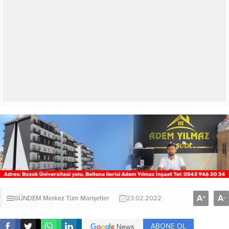
A
A
+
-
GÜNDEM
Merkez
Tüm Manşetler
23.02.2022
ABONE OL