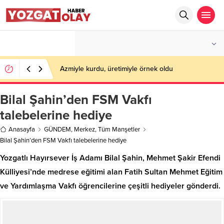
°C
YOZGAT
PARÇALI BULUTLU
Azmiyle kurdu, üretimiyle örnek oldu
Bilal Şahin’den FSM Vakfı
talebelerine hediye
Anasayfa
GÜNDEM
,
Merkez
,
Tüm Manşetler
Bilal Şahin’den FSM Vakfı talebelerine hediye
Yozgatlı Hayırsever İş Adamı Bilal Şahin, Mehmet Şakir Efendi
Külliyesi’nde medrese eğitimi alan Fatih Sultan Mehmet Eğitim
ve Yardımlaşma Vakfı öğrencilerine çeşitli hediyeler gönderdi.