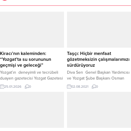
Kiracı’nın kaleminden:
Taşçı: Hiçbir menfaat
“Yozgat’ta su sorununun
gözetmeksizin çalışmalarımızı
geçmişi ve geleceği”
sürdürüyoruz
Yozgat’ın deneyimli ve tecrübeli
Diva Sen Genel Başkan Yardımcısı
duayen gazetecisi Yozgat Gazetesi
ve Yozgat Şube Başkanı Osman
com.tr sahibi Osman Hakan Kiracı
Taşçı, 2005 yılında kurulan ve 2012
25.01.2026
0
02.08.2021
0
ilde son günlerde yaşanan su
yılında Yozgat’ta faaliyete
sıkıntısının geçmişi ve geleceğine
başladıklarını hatırlatarak,
ilişkin önemli ve kapsamlı bir yazı
kuruldukları günden bu yana Diva
kaleme aldı. Yazısında su sıkıntısına
Sen olarak hiçbir menfaat
ve insanların yaşadığı çaresizliğe
gözetmeksizin çalışmalarını
de değinen Kiracı, su sıkıntısının
sürdürdüklerini söyledi.
geçmişi ve bu gününü çözüm
önerileriyle birlikte detaylı...