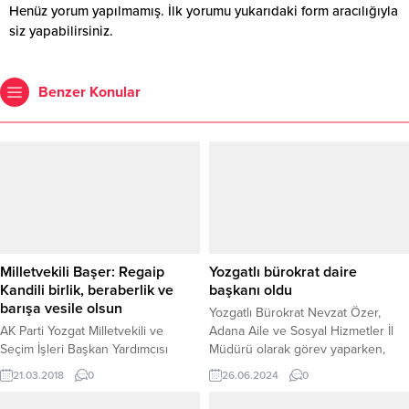
Henüz yorum yapılmamış. İlk yorumu yukarıdaki form aracılığıyla
siz yapabilirsiniz.
Benzer Konular
Milletvekili Başer: Regaip
Yozgatlı bürokrat daire
Kandili birlik, beraberlik ve
başkanı oldu
barışa vesile olsun
Yozgatlı Bürokrat Nevzat Özer,
AK Parti Yozgat Milletvekili ve
Adana Aile ve Sosyal Hizmetler İl
Seçim İşleri Başkan Yardımcısı
Müdürü olarak görev yaparken,
Yusuf Başer, dinimizde üç aylar
bakanlık oluru ile Daire Başkanı
21.03.2018
0
26.06.2024
0
olarak bilinen gün ve gecelerin
olarak atandı.
yaşanacağı manevi aylara girildiğini