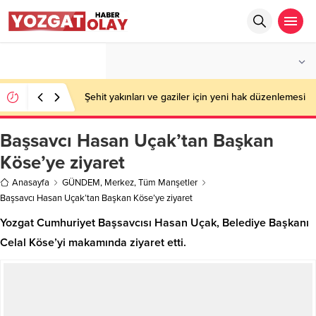
°C
YOZGAT
PARÇALI BULUTLU
Şehit yakınları ve gaziler için yeni hak düzenlemesi
Başsavcı Hasan Uçak’tan Başkan
Köse’ye ziyaret
Anasayfa
GÜNDEM
,
Merkez
,
Tüm Manşetler
Başsavcı Hasan Uçak’tan Başkan Köse’ye ziyaret
Yozgat Cumhuriyet Başsavcısı Hasan Uçak, Belediye Başkanı
Celal Köse’yi makamında ziyaret etti.