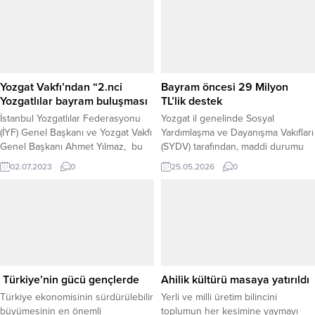
belirterek, mübarek ayların
habercisi olan Regaip Kandilinin
birlik, beraberlik insanlığın barış ve
huzuruna vesile olması dileğinde
bulundu.
Yozgat Vakfı’ndan “2.nci
Bayram öncesi 29 Milyon
Yozgatlılar bayram buluşması
TL’lik destek
İstanbul Yozgatlılar Federasyonu
Yozgat il genelinde Sosyal
(İYF) Genel Başkanı ve Yozgat Vakfı
Yardımlaşma ve Dayanışma Vakıfları
Genel Başkanı Ahmet Yılmaz, bu
(SYDV) tarafından, maddi durumu
yıl ikincisini düzenledikleri ve
zayıf olan vatandaşlara destek
02.07.2023
0
25.05.2026
0
geleneksel hale getirmeyi
olmak ve temel ihtiyaçların
planladıkları “Gurbetten sılaya
karşılanmasına katkı sağlamak
Yozgatlılar buluşması” siyaset, iş
amacıyla yürütülen çalışma
dünyası ve yurt dışından gelen
kapsamında, il genelinde belirlenen
gurbetçileri bir araya getirdi.
7 bin 190 haneye ulaşıldı. Sosyal
Yardımlaşma ve Dayanışma Vakıfları
aracılığıyla yapılan destek
ödemeleri çerçevesinde, ihtiyaç
Türkiye’nin gücü gençlerde
Ahilik kültürü masaya yatırıldı
sahibi ailelere toplam 29...
Türkiye ekonomisinin sürdürülebilir
Yerli ve milli üretim bilincini
büyümesinin en önemli
toplumun her kesimine yaymayı