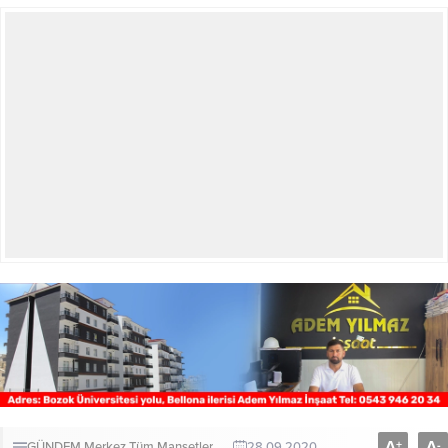
A
A
+
-
GÜNDEM
Merkez
Tüm Manşetler
28.09.2020