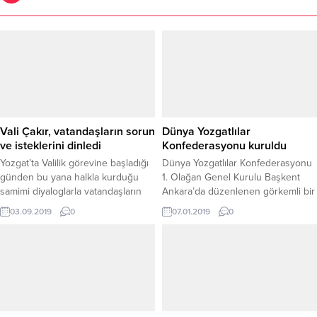
Vali Çakır, vatandaşların sorun
Dünya Yozgatlılar
ve isteklerini dinledi
Konfederasyonu kuruldu
Yozgat’ta Valilik görevine başladığı
Dünya Yozgatlılar Konfederasyonu
günden bu yana halkla kurduğu
1. Olağan Genel Kurulu Başkent
samimi diyaloglarla vatandaşların
Ankara’da düzenlenen görkemli bir
gönlünü kazanan Vali Kadir Çakır,
organizasyonla yapıldı.
03.09.2019
0
07.01.2019
0
haftanın belirli günlerinde yaptığı
Halk Günü toplantılarına devam
ediyor.