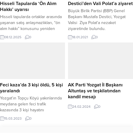
Hisseli Tapularda ‘Ön Alım
Destici’den Vali Polat’a ziyaret
Hakkı’ uyarısı
Büyük Birlik Partisi (BBP) Genel
Hisseli tapularda ortaklar arasında
Başkanı Mustafa Destici, Yozgat
yaşanan satış anlaşmazlıkları, “ön
Valisi Ziya Polat'a nezaket
alım hakkı” konusunu yeniden
ziyaretinde bulundu.
gündeme taşıdı. Özellikle babadan
08.12.2025
0
18.01.2021
0
veya dededen kalan taşınmazlarda
çok sayıda hissedar bulunması,
satış süreçlerinde sorunlara yol
açarken uzmanlar, noter bildirimi
sonrası başlayan 90 günlük
sürenin kritik önem taşıdığını
vurguluyor. ÖN ALIM HAKKI NEDİR,
KİMLER KULLANABİLİR? Hisseli bir
Feci kaza’da 3 kişi öldü, 5 kişi
AK Parti Yozgat İl Başkanı
taşınmazda...
yaralandı
Altuntaş ve teşkilatından
kandil mesajı
Yozgat’ın Topçu Köyü yakınlarında
meydana gelen feci trafik
24.02.2024
0
kazasında 3 kişi hayatını
kaybederken, 5 kişi de yaralandı.
15.03.2023
0