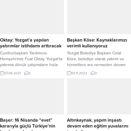
Oktay: Yozgat’a yapılan
Başkan Köse: Kaynaklarımızı
yatırımlar istihdamı arttıracak
verimli kullanıyoruz
Cumhurbaşkanı Yardımcısı
Yozgat Belediye Başkanı Celal
Hemşehrimiz Fuat Oktay, Yozgat'ta
Köse, belediye olarak yatırım ve
yatırıma dönük çalışmaların hızla
hizmetlere ara vermeden devam
devam ettiğini belirterek, Yozgat-
ettiklerini belirterek,
07.06.2021
0
03.11.2022
0
Yerköy arasında bulunan Yerköy
“Vatandaşımızın tek bir kuruşunu
Organize Sanayi Bölgesi (OSB)’deki
dahi heba etmeden kaynaklarımızı
çalışmaların salgın döneminde
verimli kullanıyoruz.”dedi.
yüzde 90'ın üzerine çıktığını
söyledi.
Başer: 16 Nisanda “evet”
Altınkaynak, yapım inşaatı
kararıyla güçlü Türkiye’nin
devam eden eğitim yuvalarını