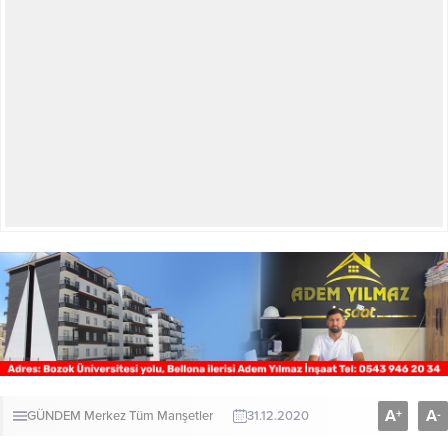
A
A
+
-
GÜNDEM
Merkez
Tüm Manşetler
31.12.2020