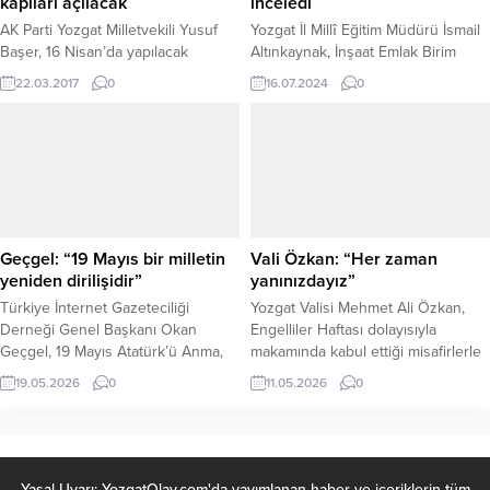
kapıları açılacak
inceledi
AK Parti Yozgat Milletvekili Yusuf
Yozgat İl Millî Eğitim Müdürü İsmail
Başer, 16 Nisan’da yapılacak
Altınkaynak, İnşaat Emlak Birim
referandum halk oylamasında
Sorumlusu İl Millî Eğitim Müdür
22.03.2017
0
16.07.2024
0
milletin “evet” kararıyla, güçlü ve
Yardımcısı Fatih Erdoğan ile birlikte
muktedir Türkiye’nin kapılarının
il genelinde yapımı devam eden
açılacağını söyledi.
eğitim yuvalarını incelemek üzere
ziyaret gerçekleştirdi.
Geçgel: “19 Mayıs bir milletin
Vali Özkan: “Her zaman
yeniden dirilişidir”
yanınızdayız”
Türkiye İnternet Gazeteciliği
Yozgat Valisi Mehmet Ali Özkan,
Derneği Genel Başkanı Okan
Engelliler Haftası dolayısıyla
Geçgel, 19 Mayıs Atatürk’ü Anma,
makamında kabul ettiği misafirlerle
Gençlik ve Spor Bayramı dolayısıyla
yakından ilgilenerek anlamlı bir
19.05.2026
0
11.05.2026
0
yayımladığı kapsamlı mesajda, 19
buluşmaya ev sahipliği yaptı.
Mayıs ruhunun yalnızca bir bayram
Engelli bireyler ve beraberindeki
değil; milletin yeniden ayağa
heyetle bir süre sohbet eden Vali
kalkışının, bağımsızlık aşkının ve
Özkan, devletin her zaman onların
geleceğe umutla yürüyüşünün
yanında olduğunu vurguladı.
Yasal Uyarı: YozgatOlay.com'da yayımlanan haber ve içeriklerin tüm