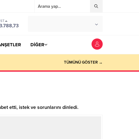
IST
°C
YOZGAT
3.788,73
PARÇALI BULUTLU
ANŞETLER
DİĞER
TÜMÜNÜ GÖSTER →
 etti, istek ve sorunlarını dinledi.