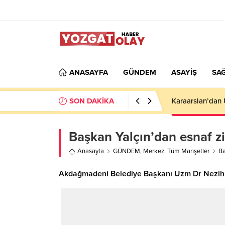
ANASAYFA
GÜNDEM
ASAYİŞ
SAĞ
SON DAKİKA
Karaarslan’dan
Başkan Yalçın’dan esnaf zi
Anasayfa
GÜNDEM
,
Merkez
,
Tüm Manşetler
Ba
Akdağmadeni Belediye Başkanı Uzm Dr Nezih Yalç