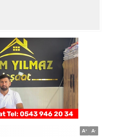
A
A
+
-