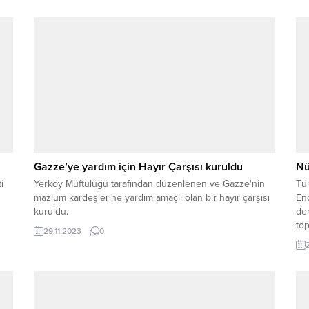
a
Gazze’ye yardım için Hayır Çarşısı kuruldu
Nü
i
Yerköy Müftülüğü tarafından düzenlenen ve Gazze'nin
Tür
mazlum kardeşlerine yardım amaçlı olan bir hayır çarşısı
End
kuruldu.
de
top
29.11.2023
0
hız
gel
bel
dah