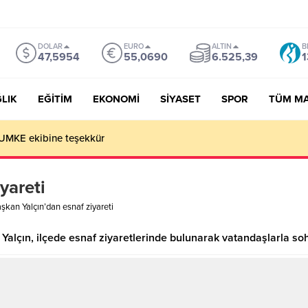
DOLAR
EURO
ALTIN
B
47,5954
55,0690
6.525,39
1
LIK
EĞİTİM
EKONOMİ
SİYASET
SPOR
TÜM M
 UMKE ekibine teşekkür
yareti
şkan Yalçın’dan esnaf ziyareti
ın, ilçede esnaf ziyaretlerinde bulunarak vatandaşlarla sohbet