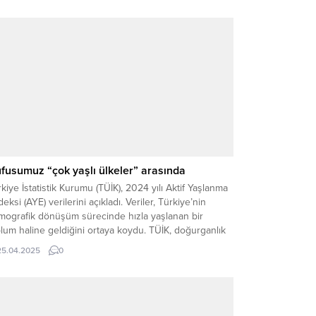
fusumuz “çok yaşlı ülkeler” arasında
kiye İstatistik Kurumu (TÜİK), 2024 yılı Aktif Yaşlanma
eksi (AYE) verilerini açıkladı. Veriler, Türkiye’nin
mografik dönüşüm sürecinde hızla yaşlanan bir
lum haline geldiğini ortaya koydu. TÜİK, doğurganlık
ındaki sürekli azalma ve sağlık hizmetlerindeki
25.04.2025
0
işmelerin yaşlı nüfus oranındaki artışı hızlandırdığını
irtti. Açıklamada, Türkiye’nin “çok yaşlı ülkeler” sınıfına
il olduğu ifade edilirken,...