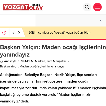
°C
YOZGAT
PARÇALI BULUTLU
Eğitim camiası ve Yozgat’ı yasa boğan ölüm
Başkan Yalçın: Maden ocağı işçilerinin
yanındayız
Anasayfa
GÜNDEM
,
Merkez
,
Tüm Manşetler
Başkan Yalçın: Maden ocağı işçilerinin yanındayız
Akdağmadeni Belediye Başkanı Nezih Yalçın, İlçe sınırları
içerisinde uzun yıllar faaliyet gösteren maden ocağının
kapatılmasıyla zor durumda kalan yaklaşık 150 maden işçisinin
başlattığı eyleme destek vererek, “Maden işçilerimizin
yanındayız.”dedi.