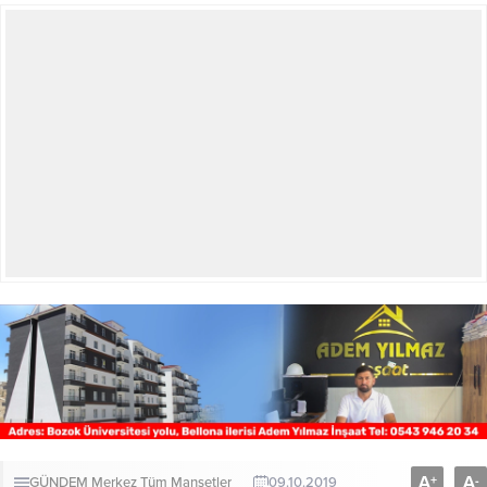
A
A
+
-
GÜNDEM
Merkez
Tüm Manşetler
09.10.2019