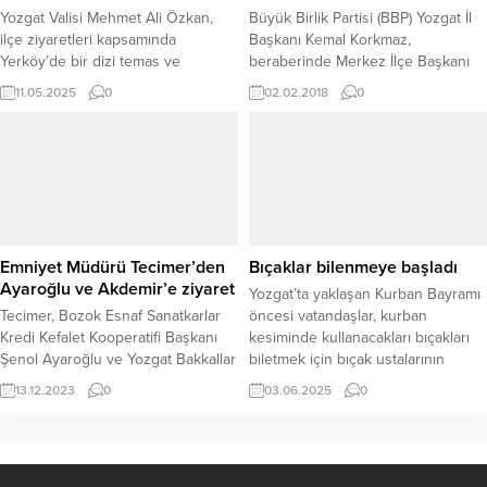
Yozgat Valisi Mehmet Ali Özkan,
Büyük Birlik Partisi (BBP) Yozgat İl
ilçe ziyaretleri kapsamında
Başkanı Kemal Korkmaz,
Yerköy’de bir dizi temas ve
beraberinde Merkez İlçe Başkanı
incelemelerde bulundu. Vali
Osman Çiftçi, Alperen Ocakları İl
11.05.2025
0
02.02.2018
0
Özkan’a, ziyaretleri sırasında İlçe
Başkanı Mustafa Çıtak, AK Parti İl
Kaymakamı Muharrem Coşgun,
Başkanı Celal Köse ve Merkez İlçe
Belediye Başkanı Fatih Arslan,
Başkanı İskender Nazlı ve yönetim
Yerköy Ticaret ve Sanayi Odası
kurulu üyelerine hayırlı olsun
Başkanı Coşkun Kahraman ve
ziyaretinde bulundu.
Yerköy Ticaret Borsası Başkanı
Devriş Esatbeyoğlu da eşlik etti.
Vali Özkan, Yerköy’de ilk olarak...
Emniyet Müdürü Tecimer’den
Bıçaklar bilenmeye başladı
Ayaroğlu ve Akdemir’e ziyaret
Yozgat’ta yaklaşan Kurban Bayramı
Tecimer, Bozok Esnaf Sanatkarlar
öncesi vatandaşlar, kurban
Kredi Kefalet Kooperatifi Başkanı
kesiminde kullanacakları bıçakları
Şenol Ayaroğlu ve Yozgat Bakkallar
biletmek için bıçak ustalarının
Odası Başkanı Mustafa Akdemir'e
yolunu tuttu. Şehrin tarihi Tol
13.12.2023
0
03.06.2025
0
ziyaret gerçekleştirdi.
Çarşısı’nda yıllardır bu mesleği
sürdüren bıçakçılar, bayram
telaşına hazırlıklı başladı. Yozgat’ta
“Meşhur Bıçakçı Mehmet”in