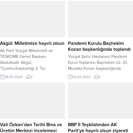
Akgül: Milletimize hayırlı olsun
Pandemi Kurulu Başhekim
Kozan başkanlığında toplandı
Ak Parti Yozgat Milletvekili ve
TESKOMB Genel Başkanı
Yozgat Şehir Hastanesi Pandemi
Abdulkadir Akgül,
Kurul Toplantısı Başhekim Uz. Dr.
“Cumhurbaşkanlığı 2. Tur
Mustafa Kozan başkanlığında
Seçimlerinin ülkemize ve
yapıldı.
28.05.2023
0
03.03.2022
0
milletimize hayırlı
olsun.”dileklerinde bulundu.
Vali Özkan’dan Tarihi Bina ve
BBP İl Teşkilatından AK
Üretim Merkezi incelemesi
Parti’ye hayırlı olsun ziyareti