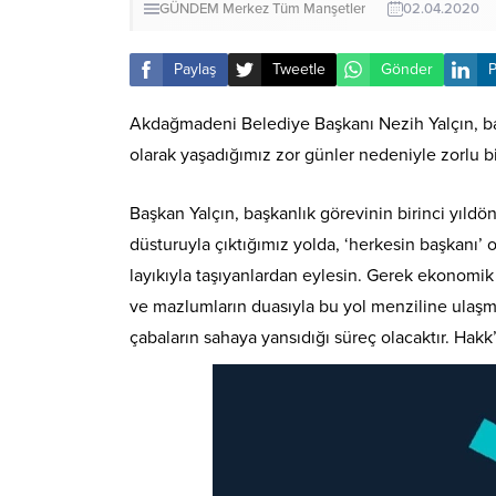
GÜNDEM
Merkez
Tüm Manşetler
02.04.2020
Paylaş
Tweetle
Gönder
P
Akdağmadeni Belediye Başkanı Nezih Yalçın, baş
olarak yaşadığımız zor günler nedeniyle zorlu bi
Başkan Yalçın, başkanlık görevinin birinci yıldönü
düsturuyla çıktığımız yolda, ‘herkesin başkanı’ 
layıkıyla taşıyanlardan eylesin. Gerek ekonomik 
ve mazlumların duasıyla bu yol menziline ulaşmı
çabaların sahaya yansıdığı süreç olacaktır. Hak