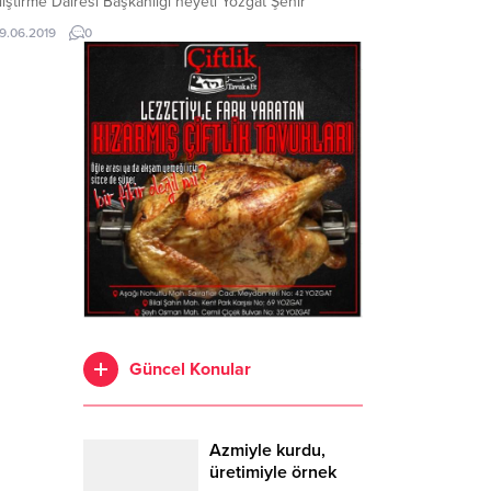
iştirme Dairesi Başkanlığı heyeti Yozgat Şehir
tanesinde dijital hastane uygulamalarını yerinde
19.06.2019
0
eledi.
Güncel Konular
Azmiyle kurdu,
üretimiyle örnek