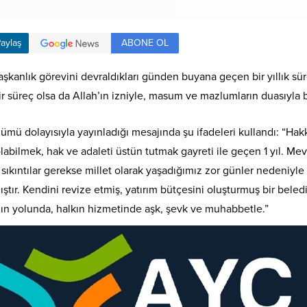
ABONE OL
aylaş
kanlık görevini devraldıkları günden buyana geçen bir yıllık sür
r süreç olsa da Allah’ın izniyle, masum ve mazlumların duasıyla b
mü dolayısıyla yayınladığı mesajında şu ifadeleri kullandı: “Hakk’ı
olabilmek, hak ve adaleti üstün tutmak gayreti ile geçen 1 yıl. M
sıkıntılar gerekse millet olarak yaşadığımız zor günler nedeniyle 
ştır. Kendini revize etmiş, yatırım bütçesini oluşturmuş bir bele
k’ın yolunda, halkın hizmetinde aşk, şevk ve muhabbetle.”