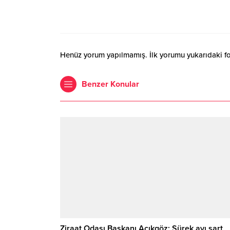
Henüz yorum yapılmamış. İlk yorumu yukarıdaki form
Benzer Konular
Ziraat Odası Başkanı Açıkgöz: Sürek avı şart