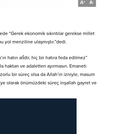
A
A
+
-
ede “Gerek ekonomik sıkıntılar gerekse millet
u yol menziline ulaşmıştır.”dedi.
n hatırı alîdir, hiç bir hatıra feda edilmez”
evla haktan ve adaletten ayırmasın. Emaneti
zorlu bir süreç olsa da Allah’ın izniyle, masum
diye olarak önümüzdeki süreç inşallah gayret ve