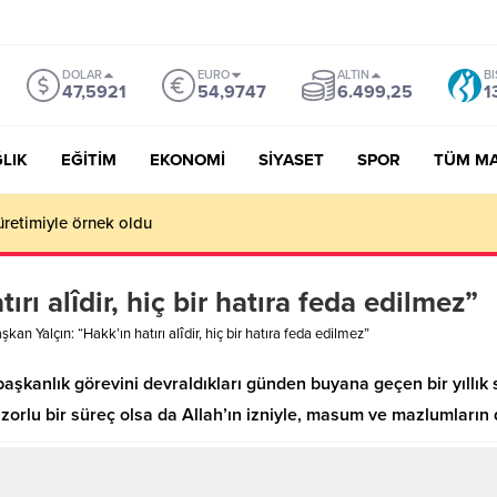
DOLAR
EURO
ALTIN
BI
47,5921
54,9747
6.499,25
1
LIK
EĞİTİM
EKONOMİ
SİYASET
SPOR
TÜM M
üretimiyle örnek oldu
rı alîdir, hiç bir hatıra feda edilmez”
şkan Yalçın: “Hakk’ın hatırı alîdir, hiç bir hatıra feda edilmez”
şkanlık görevini devraldıkları günden buyana geçen bir yıllık
zorlu bir süreç olsa da Allah’ın izniyle, masum ve mazlumların 