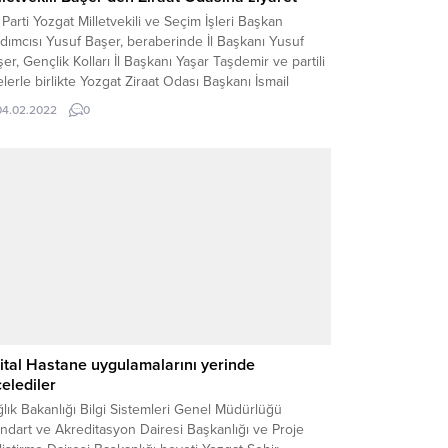
Parti Yozgat Milletvekili ve Seçim İşleri Başkan
dımcısı Yusuf Başer, beraberinde İl Başkanı Yusuf
er, Gençlik Kolları İl Başkanı Yaşar Taşdemir ve partili
lerle birlikte Yozgat Ziraat Odası Başkanı İsmail
kgöz’ü ziyaret etti.
04.02.2022
0
jital Hastane uygulamalarını yerinde
celediler
lık Bakanlığı Bilgi Sistemleri Genel Müdürlüğü
ndart ve Akreditasyon Dairesi Başkanlığı ve Proje