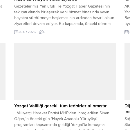
da
Gazetelerimiz Yeniufuk ile Yozgat Haber Gazetesi’nin
AK 
tek çatı altında birleşerek yeni hizmet binasında yayın
Yar
hayatını sürdürmeye başlamasının ardından hayırlı olsun
Baş
ziyaretleri devam ediyor. Bu kapsamda, önceki dönem
üye
Yozgat İl Genel Meclis Başkanı ve AK Parti Merkez İlçe
Açı
20.07.2026
0
Eski Başkanı İskender Nazlı, Yeniufuk Gazetesi, Yozgat
Haber Gazetesi’nin tek çatı altında faaliyet...
Yozgat Valiliği gerekli tüm tedbirler alınmıştır
Di
in
Milliyetçi Hareket Partisi MHP’den ihraç edilen Sinan
Oğan,’ın önceki gün ‘Hayırlı Anadolu Yürüyüşü’
Sağ
programları kapsamında geldiği Yozgat’ta konuşma
Sta