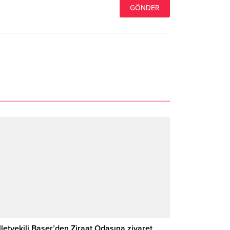
lletvekili Başer’den Ziraat Odasına ziyaret