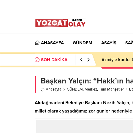
ANASAYFA
GÜNDEM
ASAYİŞ
SAĞ
SON DAKİKA
Azmiyle kurdu, 
Başkan Yalçın: “Hakk’ın hatı
Anasayfa
GÜNDEM
,
Merkez
,
Tüm Manşetler
Ba
Akdağmadeni Belediye Başkanı Nezih Yalçın, ba
millet olarak yaşadığımız zor günler nedeniyle 