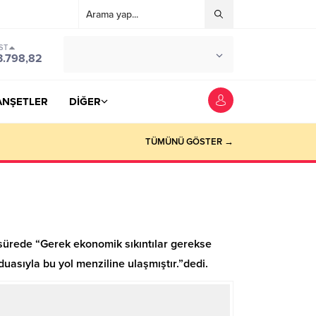
ST
°C
YOZGAT
3.798,82
PARÇALI BULUTLU
ANŞETLER
DİĞER
TÜMÜNÜ GÖSTER →
 sürede “Gerek ekonomik sıkıntılar gerekse
duasıyla bu yol menziline ulaşmıştır.”dedi.