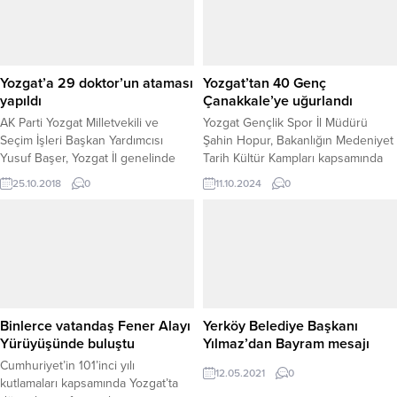
660 ürün incelendi. Ekipler,
Gerçekleştirilen ziyarette
denetimlerde özellikle gramaj
vatandaşların talep, öneri ve
kontrolü, raf-kasa fiyat uygunluğu,
beklentileri dinlenirken, mahallenin
fahiş fiyat, stokçuluk, üretim yeri ve
ihtiyaçları ve çözüm bekleyen
satış fiyatı bilgileri, ürün özellikleri
konular üzerine karşılıklı görüş
Yozgat’a 29 doktor’un ataması
Yozgat’tan 40 Genç
ve marka bilgisi gibi...
alışverişinde bulunuldu. Samimi bir
yapıldı
Çanakkale’ye uğurlandı
atmosferde gerçekleşen...
AK Parti Yozgat Milletvekili ve
Yozgat Gençlik Spor İl Müdürü
Seçim İşleri Başkan Yardımcısı
Şahin Hopur, Bakanlığın Medeniyet
Yusuf Başer, Yozgat İl genelinde
Tarih Kültür Kampları kapsamında
görevlendirilmek üzere çeşitli
Yozgat ve ilçelerinden 40 gencin
25.10.2018
0
11.10.2024
0
branşlarda 29 doktorun atamasının
Çanakkale’ye uğurlandığını söyledi.
yapıldığını söyledi.
Binlerce vatandaş Fener Alayı
Yerköy Belediye Başkanı
Yürüyüşünde buluştu
Yılmaz’dan Bayram mesajı
Cumhuriyet’in 101’inci yılı
12.05.2021
0
kutlamaları kapsamında Yozgat’ta