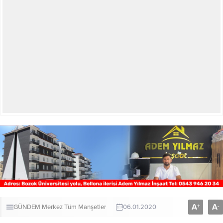
A
A
+
-
GÜNDEM
Merkez
Tüm Manşetler
06.01.2020