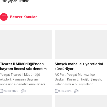
siz yapabilirsiniz.
Benzer Konular
Ticaret İl Müdürlüğü’nden
Şimşek mahalle ziyaretlerini
bayram öncesi sıkı denetim
sürdürüyor
Yozgat Ticaret İl Müdürlüğü
AK Parti Yozgat Merkez İlçe
ekipleri, Ramazan Bayramı
Başkanı Kazım Emiroğlu Şimşek,
öncesinde denetimlerini artırdı.
vatandaşlarla buluşmalarını
Vatandaşların mağduriyet
sürdürüyor. Şimşek, İlçe Yönetim
24.03.2025
0
11.06.2026
0
yaşamaması ve piyasa düzeninin
Kurulu üyeleriyle birlikte Tuzkaya
korunması amacıyla gerçekleştirilen
Mahallesi’ni ziyaret ederek mahalle
denetimlerde, 20 işletme ve toplam
sakinleriyle bir araya geldi.