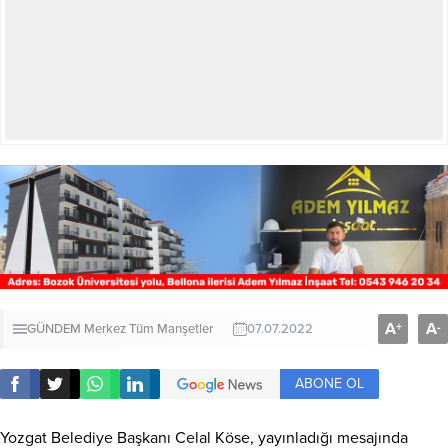
A
A
+
-
GÜNDEM
Merkez
Tüm Manşetler
07.07.2022
ABONE OL
Yozgat Belediye Başkanı Celal Köse, yayınladığı mesajında