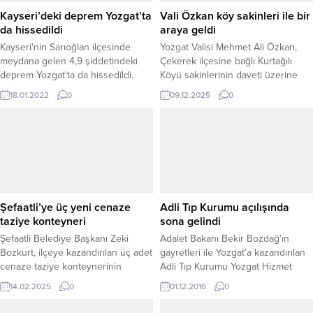
Kayseri’deki deprem Yozgat’ta
Vali Özkan köy sakinleri ile bir
da hissedildi
araya geldi
Kayseri'nin Sarıoğlan ilçesinde
Yozgat Valisi Mehmet Ali Özkan,
meydana gelen 4,9 şiddetindeki
Çekerek ilçesine bağlı Kurtağılı
deprem Yozgat'ta da hissedildi.
Köyü sakinlerinin daveti üzerine
köyü ziyaret ederek, İl Özel İdaresi
18.01.2022
0
09.12.2025
0
tarafından tamamlanan içme suyu
projelerini yerinde inceledi. Vali
Özkan, köy halkıyla bir araya
gelerek projelerin hayırlı olmasını
diledi. Kurtağılı Köyü’nde yürütülen
çalışmalar kapsamında; GES
destekli içme suyu deposu,
Kolektör sistemi, Terfi...
Şefaatli’ye üç yeni cenaze
Adli Tıp Kurumu açılışında
taziye konteyneri
sona gelindi
Şefaatli Belediye Başkanı Zeki
Adalet Bakanı Bekir Bozdağ’ın
Bozkurt, ilçeye kazandırılan üç adet
gayretleri ile Yozgat’a kazandırılan
cenaze taziye konteynerinin
Adli Tıp Kurumu Yozgat Hizmet
hizmete girdiğini belirtti. Başkan
Binasının geçici kabulü yapıldı.
14.02.2025
0
01.12.2016
0
Bozkurt, “Bu önemli hizmeti,
Adalet Bakanlığı Teknik İşler Daire
ilçemizin gönlünde iz bırakmış
Başkanlığı tarafından geçici kabulü