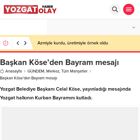
°C
YOZGAT
PARÇALI BULUTLU
Azmiyle kurdu, üretimiyle örnek oldu
Başkan Köse’den Bayram mesajı
Anasayfa
GÜNDEM
,
Merkez
,
Tüm Manşetler
Başkan Köse’den Bayram mesajı
Yozgat Belediye Başkanı Celal Köse, yayınladığı mesajında
Yozgat halkının Kurban Bayramını kutladı.