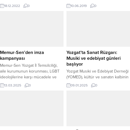
yönetim kurulu üyeleri Adalet
18.12.2022
0
10.06.2019
0
Bakanı Bekir Bozdağ’ı ziyaret etti.
Memur-Sen’den imza
Yozgat’ta Sanat Rüzgarı:
kampanyası
Musiki ve edebiyat günleri
başlıyor
Memur-Sen Yozgat İl Temsilciliği,
aile kurumunun korunması, LGBT
Yozgat Musiki ve Edebiyat Derneği
ideolojilerine karşı mücadele ve
(YOMED), kültür ve sanatın kalbinin
başörtüsü serbestliğinin anayasa
Yozgat’ta atacağı bir dizi etkinlikle
13.03.2025
0
09.01.2025
0
ile güvence altına alınması için imza
“Musiki ve Edebiyat Günleri”ni
kampanyası başlattı. Yozgat Lise
duyurdu. Kış mevsiminin soğuk
Caddesi PTT önünde düzenlenen
günlerini sıcacık sanatsal
etkinliğe imza kampanyası
etkinliklerle ısıtmayı hedefleyen
etkinliğine; Memur Sen İl Temsilcisi
program, 12 Ocak’ta başlıyor ve
Kenan Şerefli ve Memur Sen
dolu dolu bir takvimle Yozgat
üyeleri katıldı. Basın Sözcüsü Elif
halkını sanatın büyülü atmosferine
Tümgan, burada yaptığı...
davet ediyor. MUSİKİ VE EDEBİYAT