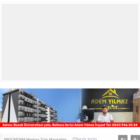
A
A
+
-
GÜNDEM
Merkez
Tüm Manşetler
14.01.2020