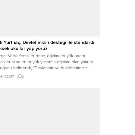
li Yurtnaç: Devletimizin desteği ile standardı
ksek okullar yapıyoruz
zgat Valisi Kemal Yurtnaç, eğitime büyük önem
diklerini ve en büyük yatırımın eğitime olan yatırım
uğunu belirterek, “Devletimiz ve hükümetimizin
teği ile standardı yüksek okullar yapıyoruz.”dedi.
08.11.2017
0