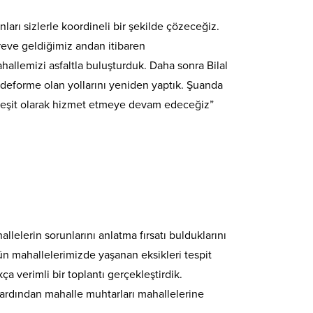
arı sizlerle koordineli bir şekilde çözeceğiz.
reve geldiğimiz andan itibaren
allemizi asfaltla buluşturduk. Daha sonra Bilal
 deforme olan yollarını yeniden yaptık. Şuanda
e eşit olarak hizmet etmeye devam edeceğiz”
elerin sorunlarını anlatma fırsatı bulduklarını
gün mahallelerimizde yaşanan eksikleri tespit
 verimli bir toplantı gerçekleştirdik.
ın ardından mahalle muhtarları mahallelerine