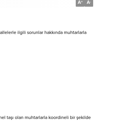
A
A
+
-
lelerle ilgili sorunlar hakkında muhtarlarla
l taşı olan muhtarlarla koordineli bir şekilde