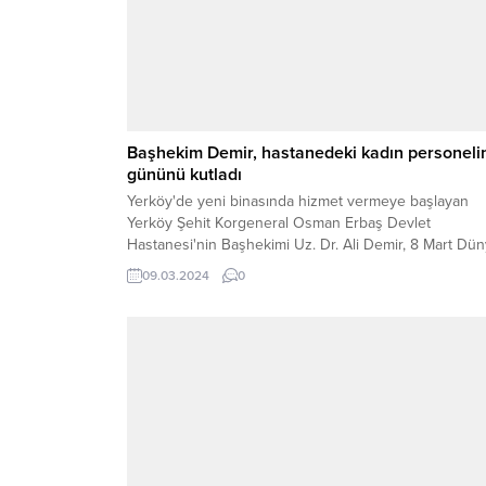
Başhekim Demir, hastanedeki kadın personeli
gününü kutladı
Yerköy'de yeni binasında hizmet vermeye başlayan
Yerköy Şehit Korgeneral Osman Erbaş Devlet
Hastanesi'nin Başhekimi Uz. Dr. Ali Demir, 8 Mart Dü
Kadınlar Günü dolayısıyla hastanede çalışan kadın
09.03.2024
0
personelin gününü unutmadı ve anlamlı bir jestte
bulundu.