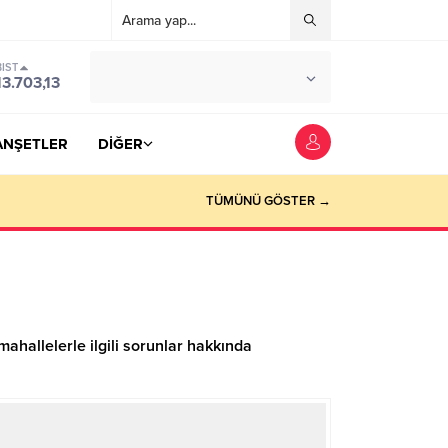
BIST
°C
YOZGAT
13.703,13
PARÇALI BULUTLU
ANŞETLER
DİĞER
TÜMÜNÜ GÖSTER →
ahallelerle ilgili sorunlar hakkında