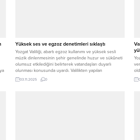
n
Yüksek ses ve egzoz denetimleri sıklaştı
Va
yü
Yozgat Valiliği, abartı egzoz kullanımı ve yüksek sesli
müzik dinlenmesinin şehir genelinde huzur ve sükûneti
Yo
olumsuz etkilediğini belirterek vatandaşları duyarlı
ver
nya
olunması konusunda uyardı. Valilikten yapılan
old
açıklamada, özellikle gece saatlerinde yüksek ses ve
des
03.11.2025
0
abartı egzoz kullanımının vatandaşların rahatsız olmasına
neden olduğu vurgulandı. Bu kapsamda, emniyet
birimlerinin denetimlerini artırarak sürdürdüğü ifade
edildi....