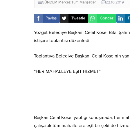
GÜNDEM
Merkez
Tüm Manşetler
22.10.2019
Paylaş
Tweetle
Gönder
P
Yozgat Belediye Başkanı Celal Köse, Bilal Şahin 
istişare toplantısı düzenledi.
Toplantıya Belediye Başkanı Celal Köse’nin yanı 
“HER MAHALLEYE EŞİT HİZMET”
Başkan Celal Köse, yaptığı konuşmada, her mahall
çalışarak tüm mahallelere eşit bir şekilde hizmet