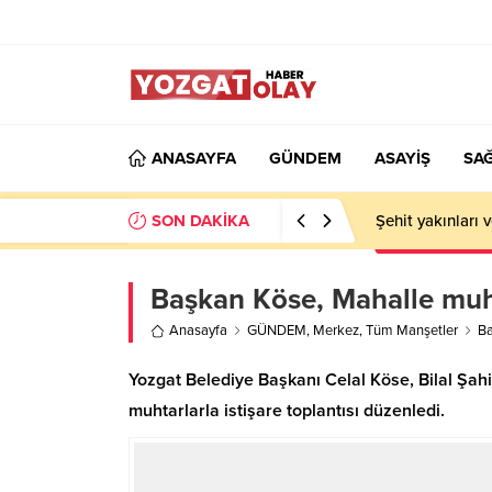
ANASAYFA
GÜNDEM
ASAYİŞ
SAĞ
SON DAKİKA
Şehit yakınları 
Başkan Köse, Mahalle muhta
Anasayfa
GÜNDEM
,
Merkez
,
Tüm Manşetler
Ba
Yozgat Belediye Başkanı Celal Köse, Bilal Şahin
muhtarlarla istişare toplantısı düzenledi.