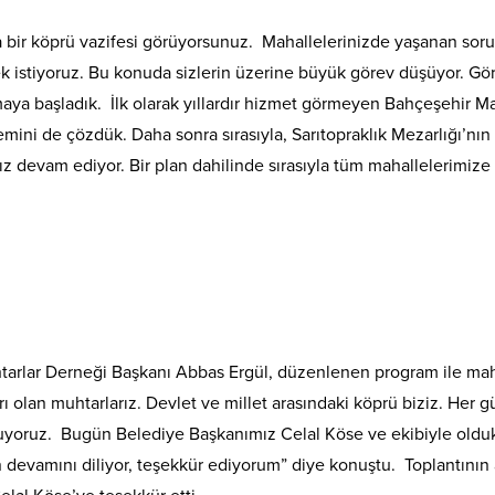
 bir köprü vazifesi görüyorsunuz. Mahallelerinizde yaşanan sorunl
k istiyoruz. Bu konuda sizlerin üzerine büyük görev düşüyor. Gö
aya başladık. İlk olarak yıllardır hizmet görmeyen Bahçeşehir Mah
mini de çözdük. Daha sonra sırasıyla, Sarıtopraklık Mezarlığı’nın
z devam ediyor. Bir plan dahilinde sırasıyla tüm mahallelerimiz
rlar Derneği Başkanı Abbas Ergül, düzenlenen program ile mahall
rı olan muhtarlarız. Devlet ve millet arasındaki köprü biziz. Her 
uyoruz. Bugün Belediye Başkanımız Celal Köse ve ekibiyle oldukça
ların devamını diliyor, teşekkür ediyorum” diye konuştu. Toplantın