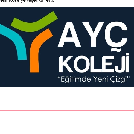
lal Köse’ye teşekkür etti.