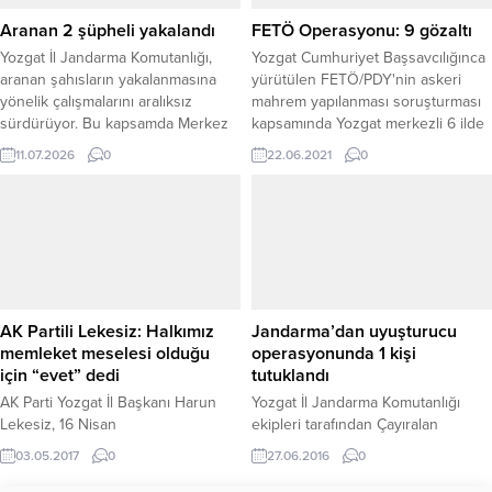
Aranan 2 şüpheli yakalandı
FETÖ Operasyonu: 9 gözaltı
Yozgat İl Jandarma Komutanlığı,
Yozgat Cumhuriyet Başsavcılığınca
aranan şahısların yakalanmasına
yürütülen FETÖ/PDY'nin askeri
yönelik çalışmalarını aralıksız
mahrem yapılanması soruşturması
sürdürüyor. Bu kapsamda Merkez
kapsamında Yozgat merkezli 6 ilde
İlçe Jandarma Komutanlığı ekipleri
düzenlenen operasyonda 9
11.07.2026
0
22.06.2021
0
ile Jandarma Suç Araştırma Timi
şüpheli göz atına alındı.
(JASAT) tarafından yürütülen
koordineli çalışma sonucunda
haklarında yakalama kararı bulunan
iki şüpheli yakalandı. Edinilen
bilgiye göre, ekiplerin titizlikle
yürüttüğü çalışmalar neticesinde iki
şahsın “Basit Yaralama” suçundan
AK Partili Lekesiz: Halkımız
Jandarma’dan uyuşturucu
arandığı...
memleket meselesi olduğu
operasyonunda 1 kişi
için “evet” dedi
tutuklandı
AK Parti Yozgat İl Başkanı Harun
Yozgat İl Jandarma Komutanlığı
Lekesiz, 16 Nisan
ekipleri tarafından Çayıralan
Cumhurbaşkanlığı Hükümet Sistemi
ilçesine bağlı Çokradan Köyünde
03.05.2017
0
27.06.2016
0
ve Anayasa değişikliği halk
düzenlenen uyuşturucu
oylamasında Yozgat’ın yüzde
operasyonda 453 kenevir bitkisi