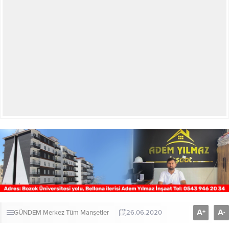
A
A
+
-
GÜNDEM
Merkez
Tüm Manşetler
26.06.2020