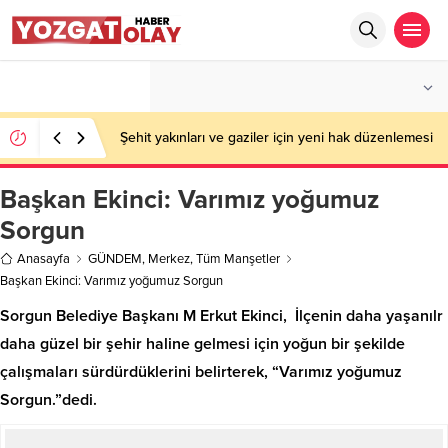
°C
YOZGAT
PARÇALI BULUTLU
Şehit yakınları ve gaziler için yeni hak düzenlemesi
Başkan Ekinci: Varımız yoğumuz
Sorgun
Anasayfa
GÜNDEM
,
Merkez
,
Tüm Manşetler
Başkan Ekinci: Varımız yoğumuz Sorgun
Sorgun Belediye Başkanı M Erkut Ekinci, İlçenin daha yaşanılr
daha güzel bir şehir haline gelmesi için yoğun bir şekilde
çalışmaları sürdürdüklerini belirterek, “Varımız yoğumuz
Sorgun.”dedi.