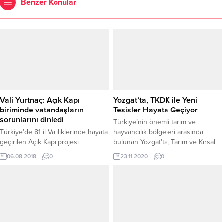
Benzer Konular
Vali Yurtnaç: Açık Kapı
Yozgat’ta, TKDK ile Yeni
biriminde vatandaşların
Tesisler Hayata Geçiyor
sorunlarını dinledi
Türkiye’nin önemli tarım ve
Türkiye’de 81 il Valiliklerinde hayata
hayvancılık bölgeleri arasında
geçirilen Açık Kapı projesi
bulunan Yozgat’ta, Tarım ve Kırsal
kapsamında; vatandaşların kamu
Kalkınmayı Destekleme
06.08.2018
0
23.11.2020
0
hizmetlerine kolay erişim sağlaması
Kurumu’nun sağladığı desteklerle
ve hızlı bir şekilde işlemlerinin
nohut, mercimek ve fasulye
yapılması için Yozgat Valiliğinde de
işlenerek ihraç ediliyor.
hizmet veren Açık Kapı biriminde
Vali Yurtnaç, vatandaşların
sorunlarını dinledi.