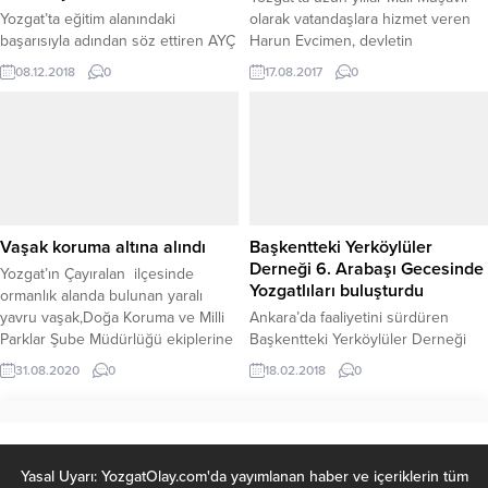
Yozgat’ta eğitim alanındaki
olarak vatandaşlara hizmet veren
başarısıyla adından söz ettiren AYÇ
Harun Evcimen, devletin
Okulları eğitimin yanı sıra sportif
vatandaşlara üreticilere yönelik
08.12.2018
0
17.08.2017
0
faaliyetlerdeki başarısıyla da
yüzde 70-yüzde 80’lere varan ciddi
dikkatleri üzerine çekiyor.
oranlarda hibe desteği sunduğunu
belirterek, doğru proje hazırlattıran
ve akıllı yatırım yapan vatandaşların
daima kazandığını söyledi.
Vaşak koruma altına alındı
Başkentteki Yerköylüler
Derneği 6. Arabaşı Gecesinde
Yozgat’ın Çayıralan ilçesinde
Yozgatlıları buluşturdu
ormanlık alanda bulunan yaralı
yavru vaşak,Doğa Koruma ve Milli
Ankara’da faaliyetini sürdüren
Parklar Şube Müdürlüğü ekiplerine
Başkentteki Yerköylüler Derneği
teslim edildi.
düzenlediği 6.ncı Geleneksel
31.08.2020
0
18.02.2018
0
Arabaşı ve Muhabbet Geceleri
Zeytin Dalı Harekatı Afrin Şehitleri
Anma ve Mevlit Programında
Yozgatlıları bir araya getirdi. Geniş
katılımın sağlandığı gecede
Yasal Uyarı: YozgatOlay.com'da yayımlanan haber ve içeriklerin tüm