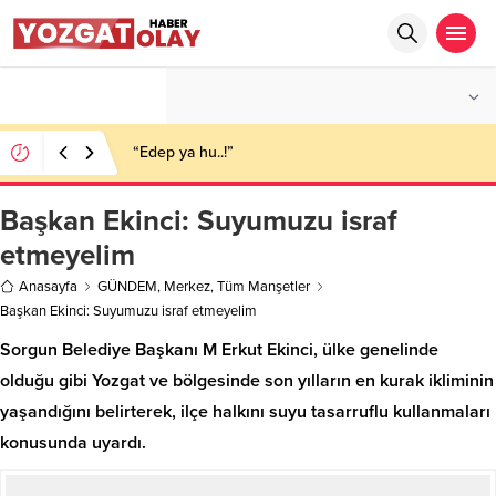
°C
YOZGAT
PARÇALI BULUTLU
“Edep ya hu..!”
Başkan Ekinci: Suyumuzu israf
etmeyelim
Anasayfa
GÜNDEM
,
Merkez
,
Tüm Manşetler
Başkan Ekinci: Suyumuzu israf etmeyelim
Sorgun Belediye Başkanı M Erkut Ekinci, ülke genelinde
olduğu gibi Yozgat ve bölgesinde son yılların en kurak ikliminin
yaşandığını belirterek, ilçe halkını suyu tasarruflu kullanmaları
konusunda uyardı.