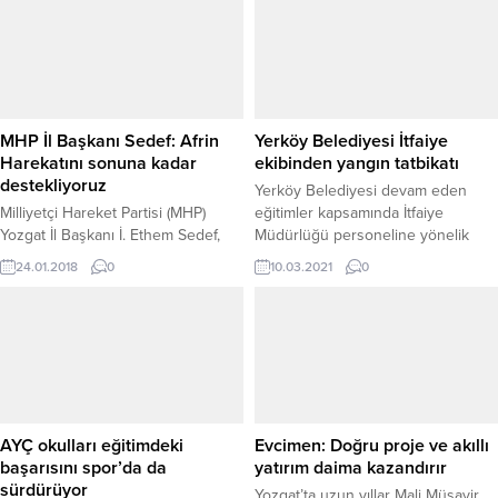
MHP İl Başkanı Sedef: Afrin
Yerköy Belediyesi İtfaiye
Harekatını sonuna kadar
ekibinden yangın tatbikatı
destekliyoruz
Yerköy Belediyesi devam eden
Milliyetçi Hareket Partisi (MHP)
eğitimler kapsamında İtfaiye
Yozgat İl Başkanı İ. Ethem Sedef,
Müdürlüğü personeline yönelik
Türkiye’nin güney sınırında tehdit
yangın tatbikatı düzenledi.
24.01.2018
0
10.03.2021
0
oluşturan ve Türk Milletinin
bekasına yönelik saldırıların
yapıldığı Afrin ve civarına yönelik
Türk Silahlı Kuvvetlerinin başlattığı
harekatı sonuna kadar
desteklediklerini vurguladı.
AYÇ okulları eğitimdeki
Evcimen: Doğru proje ve akıllı
başarısını spor’da da
yatırım daima kazandırır
sürdürüyor
Yozgat’ta uzun yıllar Mali Müşavir