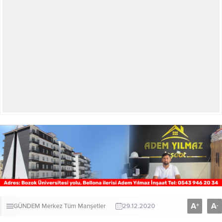
A
A
+
-
GÜNDEM
Merkez
Tüm Manşetler
29.12.2020