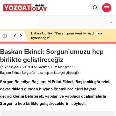
°C
YOZGAT
PARÇALI BULUTLU
Bakan Gürlek: “Pazar günü yeni bir aydınlığa
uyanacağız”
Başkan Ekinci: Sorgun’umuzu hep
birlikte geliştireceğiz
Anasayfa
GÜNDEM
,
Merkez
,
Tüm Manşetler
Başkan Ekinci: Sorgun’umuzu hep birlikte geliştireceğiz
Sorgun Belediye Başkanı M Erkut Ekinci, Başkanlık görevini
devraldıkları günden buyana önemli projeleri hayata
geçirdiklerini belirterek, yapılan ve yapılacak çalışmalarla
Sorgun’u hep birlikte geliştireceklerini söyledi.