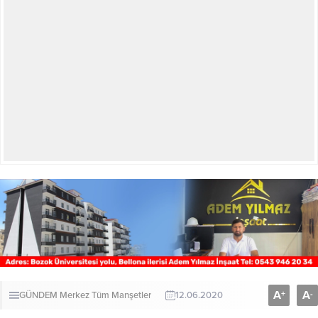
A
A
+
-
GÜNDEM
Merkez
Tüm Manşetler
12.06.2020