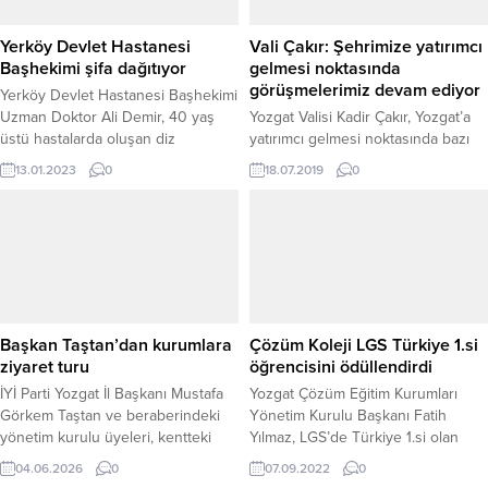
Yerköy Devlet Hastanesi
Vali Çakır: Şehrimize yatırımcı
Başhekimi şifa dağıtıyor
gelmesi noktasında
görüşmelerimiz devam ediyor
Yerköy Devlet Hastanesi Başhekimi
Uzman Doktor Ali Demir, 40 yaş
Yozgat Valisi Kadir Çakır, Yozgat’a
üstü hastalarda oluşan diz
yatırımcı gelmesi noktasında bazı
ekleminde sıvı azalması, kireçleme
güçlü firmalarla görüşmelerin
13.01.2023
0
18.07.2019
0
ve çapraz bağlardaki yüzeysel
devam ettiğini belirterek, şehre
yırtıkların onarılması için yaptığı PRP
gelen yatırımcıların başarılı olması,
işlemleri ile hastalara şifa dağıtıyor.
istihdama ve ekonomiye katkı
sağlamasının Yozgat imajı açısından
da diğer yatırımcılara örnek teşkil
edeceğini söyledi.
Başkan Taştan’dan kurumlara
Çözüm Koleji LGS Türkiye 1.si
ziyaret turu
öğrencisini ödüllendirdi
İYİ Parti Yozgat İl Başkanı Mustafa
Yozgat Çözüm Eğitim Kurumları
Görkem Taştan ve beraberindeki
Yönetim Kurulu Başkanı Fatih
yönetim kurulu üyeleri, kentteki
Yılmaz, LGS’de Türkiye 1.si olan
kamu kurumlarına yönelik
öğrencileri Ahmet Özdemir’i
04.06.2026
0
07.09.2022
0
ziyaretlerini sürdürdü. Bu
Çözüm Kolejinde düzenledikleri