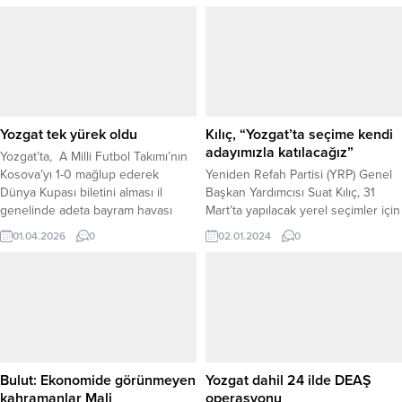
Yozgat tek yürek oldu
Kılıç, “Yozgat’ta seçime kendi
adayımızla katılacağız”
Yozgat’ta, A Milli Futbol Takımı’nın
Kosova’yı 1-0 mağlup ederek
Yeniden Refah Partisi (YRP) Genel
Dünya Kupası biletini alması il
Başkan Yardımcısı Suat Kılıç, 31
genelinde adeta bayram havası
Mart’ta yapılacak yerel seçimler için
estirdi. İlde Cumhuriyet Meydanı’na
“Yozgat'ta biz kendi adayımızı
01.04.2026
0
02.01.2024
0
kurulan dev ekran önünde
belirleyip açıklayacağız ve 31 Mart
toplanan vatandaşlar, galibiyetin
2024 yerel seçimlerinde Yozgat'ta
coşkusunu tezahüratlar ve
kendi adayımızla katılacağız.”dedi.
bayraklarla kutladı. Merkez ve
ilçelerde kurulan dev ekranlar
sayesinde yüzlerce kişi aynı anda
maçı takip ederken, kritik anlarda...
Bulut: Ekonomide görünmeyen
Yozgat dahil 24 ilde DEAŞ
kahramanlar Mali
operasyonu