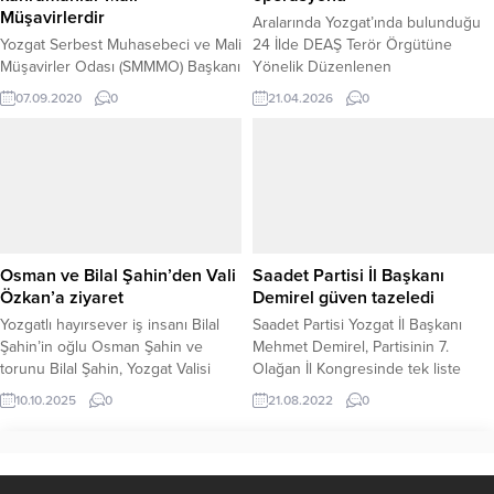
Müşavirlerdir
Aralarında Yozgat’ında bulunduğu
Yozgat Serbest Muhasebeci ve Mali
24 İlde DEAŞ Terör Örgütüne
Müşavirler Odası (SMMMO) Başkanı
Yönelik Düzenlenen
Ahmet Bulut, pandemi sürecinde
Operasyonlarda 90 Şüpheli
07.09.2020
0
21.04.2026
0
meslektaşlarının yaşadığı sorunlara
Yakalandı.” Jandarma Genel
değinerek, ekonomik alanda
Komutanlığı TEM Daire Başkanlığı
mücadelenin görünmeyen
ile Cumhuriyet Başsavcılıkları
kahramanlarının Mali Müşavirler
koordinesinde, İl Jandarma
olduğunu söyledi.
Komutanlıklarınca DEAŞ Terör
Örgütüne yönelik 24 ilde
operasyonlar düzenlendi. Yozgat,
Adana, Aksaray, Ankara, Antalya,
Osman ve Bilal Şahin’den Vali
Saadet Partisi İl Başkanı
Aydın, Balıkesir, Batman, Bursa,
Özkan’a ziyaret
Demirel güven tazeledi
Diyarbakır, Düzce, Iğdır, İzmir,
Yozgatlı hayırsever iş insanı Bilal
Saadet Partisi Yozgat İl Başkanı
Kahramanmaraş, Kayseri,...
Şahin’in oğlu Osman Şahin ve
Mehmet Demirel, Partisinin 7.
torunu Bilal Şahin, Yozgat Valisi
Olağan İl Kongresinde tek liste
Mehmet Ali Özkan’ı makamında
halinde girdiği seçimde delegelerin
10.10.2025
0
21.08.2022
0
ziyaret etti. Ziyarette, Yozgat’a
tamamının oyunu alarak yeniden İl
kazandırılan eğitim ve sosyal
Başkanı Seçildi.
yatırımlar üzerine samimi bir sohbet
gerçekleştirildi. Vali Mehmet Ali