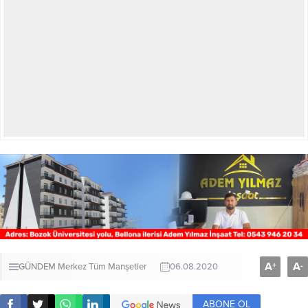
A
A
+
-
GÜNDEM
Merkez
Tüm Manşetler
06.08.2020
ABONE OL