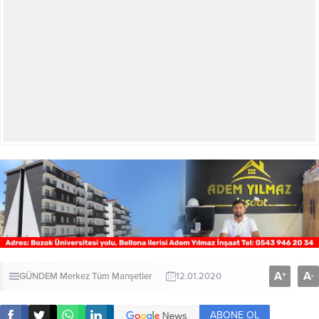
A
A
+
-
GÜNDEM
Merkez
Tüm Manşetler
12.01.2020
ABONE OL