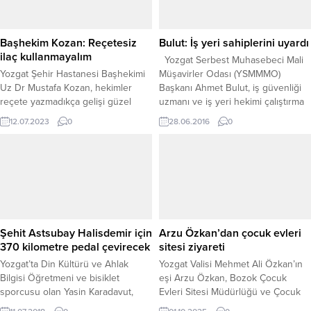
Başhekim Kozan: Reçetesiz
Bulut: İş yeri sahiplerini uyardı
ilaç kullanmayalım
Yozgat Serbest Muhasebeci Mali
Yozgat Şehir Hastanesi Başhekimi
Müşavirler Odası (YSMMMO)
Uz Dr Mustafa Kozan, hekimler
Başkanı Ahmet Bulut, iş güvenliği
reçete yazmadıkça gelişi güzel
uzmanı ve iş yeri hekimi çalıştırma
yada başkalarının önerisiyle ilaç
zorunluluğunun kamu ve özel
12.07.2023
0
28.06.2016
0
kullanmanın sakıncalı olduğunu
sektör ayrımı olmadan tüm iş yerleri
söyledi.
için 1 Temmuz 2016 tarihinden
itibaren yürürlüğe gireceğini
belirtti. Bulut, yaptığı açıklamada iş
kazalarını önlemek ve iş güvenliğini
sağlamak amacıyla 2012...
Şehit Astsubay Halisdemir için
Arzu Özkan’dan çocuk evleri
370 kilometre pedal çevirecek
sitesi ziyareti
Yozgat’ta Din Kültürü ve Ahlak
Yozgat Valisi Mehmet Ali Özkan’ın
Bilgisi Öğretmeni ve bisiklet
eşi Arzu Özkan, Bozok Çocuk
sporcusu olan Yasin Karadavut,
Evleri Sitesi Müdürlüğü ve Çocuk
FETÖ/PDY Terör Örgütünün 15
Evleri Sitesi Müdürlüğü’nde kalan