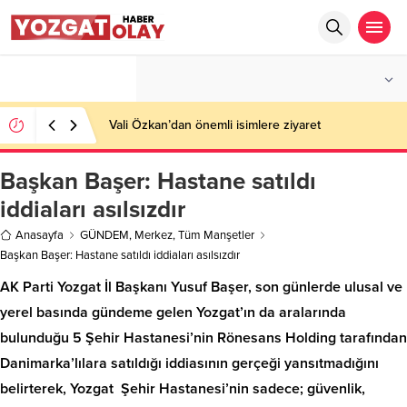
°C
YOZGAT
AZ BULUTLU
Vali Özkan’dan önemli isimlere ziyaret
Başkan Başer: Hastane satıldı
iddiaları asılsızdır
Anasayfa
GÜNDEM
,
Merkez
,
Tüm Manşetler
Başkan Başer: Hastane satıldı iddiaları asılsızdır
AK Parti Yozgat İl Başkanı Yusuf Başer, son günlerde ulusal ve
yerel basında gündeme gelen Yozgat’ın da aralarında
bulunduğu 5 Şehir Hastanesi’nin Rönesans Holding tarafından
Danimarka’lılara satıldığı iddiasının gerçeği yansıtmadığını
belirterek, Yozgat Şehir Hastanesi’nin sadece; güvenlik,