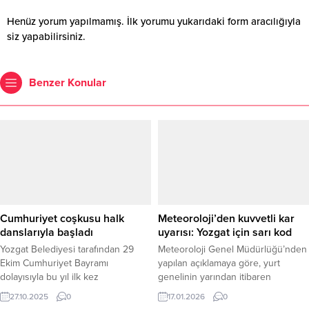
Henüz yorum yapılmamış. İlk yorumu yukarıdaki form aracılığıyla
siz yapabilirsiniz.
Benzer Konular
Cumhuriyet coşkusu halk
Meteoroloji’den kuvvetli kar
danslarıyla başladı
uyarısı: Yozgat için sarı kod
Yozgat Belediyesi tarafından 29
Meteoroloji Genel Müdürlüğü’nden
Ekim Cumhuriyet Bayramı
yapılan açıklamaya göre, yurt
dolayısıyla bu yıl ilk kez
genelinin yarından itibaren
düzenlenen “1. Uluslararası Yozgat
Karadeniz üzerinden gelecek
27.10.2025
0
17.01.2026
0
Halk Dansları Şenliği”, Bozok
soğuk hava dalgasının etkisi altına