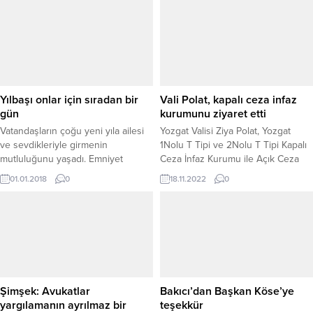
Üniversitesi Erdoğan Akdağ
girmesi bekleniyor. Soğuk havanın
Kampüsünde başladı. 27-28-29
batı kesimlerde çarşamba gününe
Ekim tarihleri arasında
kadar, iç ve doğu kesimlerde ise
gerçekleştirilecek şenlik,
perşembe gününe kadar etkisini
Türkiye’nin dört bir yanından ve
sürdüreceği tahmin ediliyor. İçişleri
farklı ülkelerden gelen halk dansları
Bakanlığı’nın sosyal medya
topluluklarını Yozgat’ta bir araya
hesabından paylaşılan açıklamada;
Yılbaşı onlar için sıradan bir
Vali Polat, kapalı ceza infaz
getiriyor. Üç gün sürecek
Yozgat, Sivas, Aksaray, Nevşehir,...
gün
kurumunu ziyaret etti
etkinliklerde,...
Vatandaşların çoğu yeni yıla ailesi
Yozgat Valisi Ziya Polat, Yozgat
ve sevdikleriyle girmenin
1Nolu T Tipi ve 2Nolu T Tipi Kapalı
mutluluğunu yaşadı. Emniyet
Ceza İnfaz Kurumu ile Açık Ceza
mensupları, hastanelerde çalışan
İnfaz Kurumu’nu ziyaret etti. Ceza
01.01.2018
0
18.11.2022
0
sağlık personeli, taksiciler, temizlik
İnfaz Kurumunda incelemelerde
işçileri ve basın mensupları başta
bulunan Vali Polat, cezaevlerinde
olmak üzere bazı vatandaşlar da
kalan mahkûmların genel durumu
yılbaşını çalışarak geçirdi.
ve yürütülen faaliyetler hakkında
yetkililerden bilgi aldı. Vali Polat,
Yozgat Cumhuriyet Başsavcısı
Recep Sevgili, İl...
Şimşek: Avukatlar
Bakıcı’dan Başkan Köse’ye
yargılamanın ayrılmaz bir
teşekkür